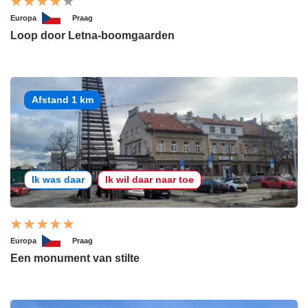
Europa
Praag
Loop door Letna-boomgaarden
Afstand 1 km
Ik was daar
Ik wil daar naar toe
Europa
Praag
Een monument van stilte