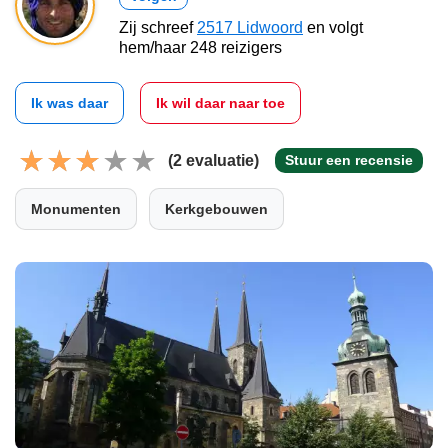
Zij schreef
2517 Lidwoord
en volgt
hem/haar 248 reizigers
Ik was daar
Ik wil daar naar toe
(2 evaluatie)
Stuur een recensie
Monumenten
Kerkgebouwen