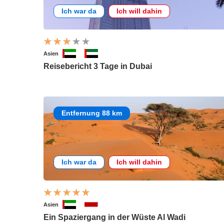
Ich war da
Ich will dahin
Asien
Reisebericht 3 Tage in Dubai
Entfernung 88 km
Ich war da
Ich will dahin
Asien
Ein Spaziergang in der Wüste Al Wadi