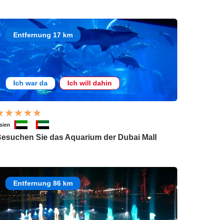
Entfernung 17 km
Ich war da
Ich will dahin
sien
esuchen Sie das Aquarium der Dubai Mall
Entfernung 86 km