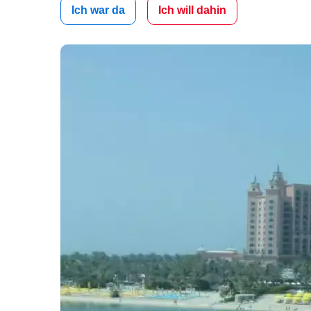
Ich war da
Ich will dahin