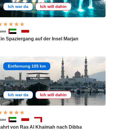
Ich war da
Ich will dahin
sien
in Spaziergang auf der Insel Marjan
Entfernung 105 km
Ich war da
Ich will dahin
sien
ahrt von Ras Al Khaimah nach Dibba