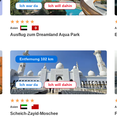
Ich war da
Ich will dahin
Asien
A
Ausflug zum Dreamland Aqua Park
E
Entfernung 102 km
Ich war da
Ich will dahin
Asien
A
Scheich-Zayid-Moschee
F