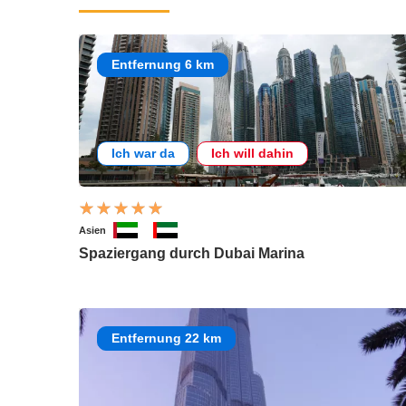
Entfernung 6 km
Ich war da
Ich will dahin
Asien
Spaziergang durch Dubai Marina
Entfernung 22 km