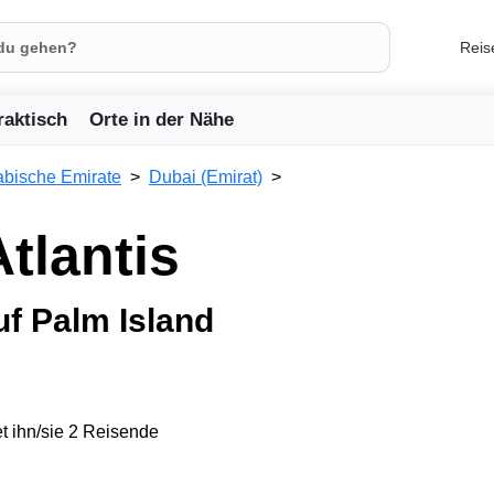
Reis
raktisch
Orte in der Nähe
abische Emirate
Dubai (Emirat)
Atlantis
f Palm Island
t ihn/sie 2 Reisende