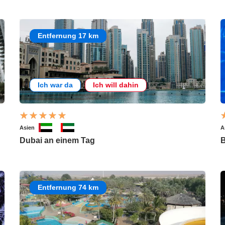
Entfernung 17 km
Ich war da
Ich will dahin
Asien
A
Dubai an einem Tag
B
Entfernung 74 km