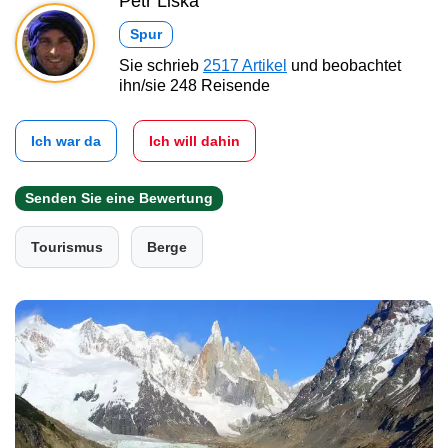
Petr Liška
Spur
Sie schrieb
2517 Artikel
und beobachtet
ihn/sie 248 Reisende
Ich war da
Ich will dahin
Senden Sie eine Bewertung
Tourismus
Berge