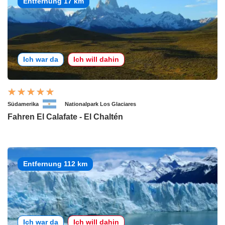
Entfernung 17 km
Ich war da
Ich will dahin
Südamerika
Nationalpark Los Glaciares
Fahren El Calafate - El Chaltén
Entfernung 112 km
Ich war da
Ich will dahin