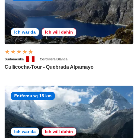
Ich war da
Ich will dahin
Südamerika
Cordillera Blanca
Cullicocha-Tour - Quebrada Alpamayo
Entfernung 15 km
Ich war da
Ich will dahin