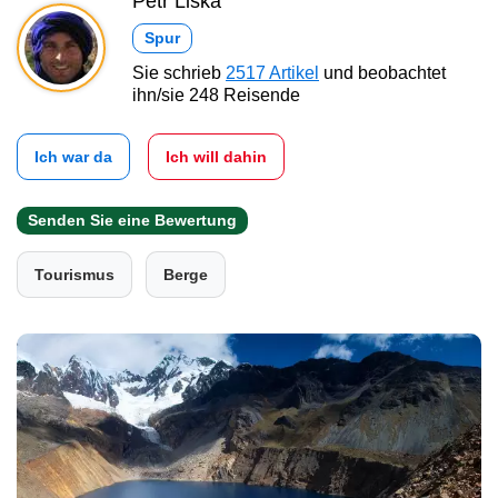
Petr Liška
Spur
Sie schrieb
2517 Artikel
und beobachtet
ihn/sie 248 Reisende
Ich war da
Ich will dahin
Senden Sie eine Bewertung
Tourismus
Berge