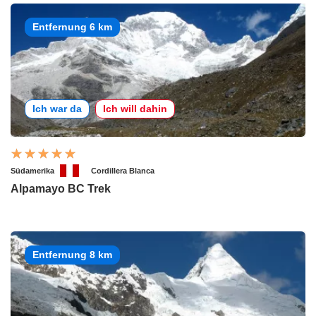
Entfernung 6 km
Ich war da
Ich will dahin
Südamerika
Cordillera Blanca
Alpamayo BC Trek
Entfernung 8 km