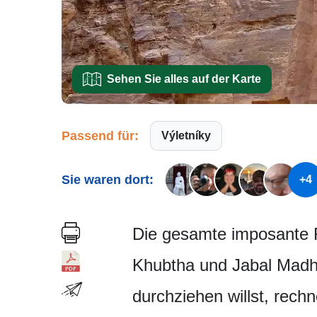
Sehen Sie alles auf der Karte
Passend für:
Výletníky
Sie waren dort:
+4
Die gesamte imposante F
Khubtha und Jabal Madhb
durchziehen willst, rech