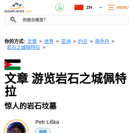
ZH
MENU
你的方式:
文章
世界
亚洲
约旦
南乔丹
岩石之城佩特拉
文章 游览岩石之城佩特
拉
惊人的岩石坟墓
Petr Liška
追踪