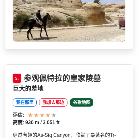
参观佩特拉的皇家陵墓
3.
巨大的墓地
我在那里
我想去那边
谷歌地图
评估:
高度: 930 m / 3 051 ft
穿过有趣的As-Siq Canyon，欣赏了最著名的Tr­