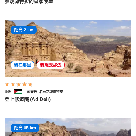
参观佩特拉的皇家陵墓
距离 2 km
我在那里
我想去那边
亚洲
南乔丹
岩石之城佩特拉
登上修道院 (Ad-Deir)
距离 65 km