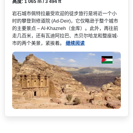
高度: 1 065 m / 3 494 ft
岩石城市佩特拉最受欢迎的徒­步旅行是将近一个小
时的攀登到修道院 (Ad-Deir)，它仅略逊于整个城­市
的主要景点 – Al-Khazneh（金库）。此外，再­往前
走几百米，还有瓦迪阿拉巴、杰贝尔哈龙和整座城­
市的两个美景，紧挨着。
继续阅读