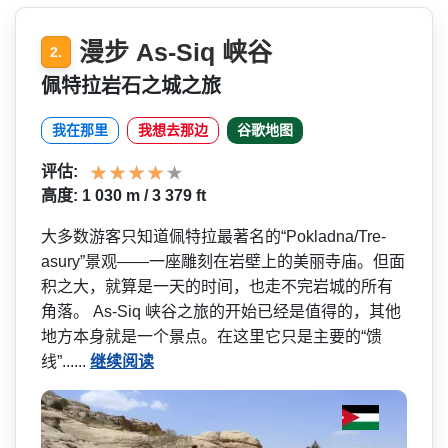
漫步 As-Siq 峡谷
2.
佩特拉岩石之城之旅
我在那里
我想去那边
谷歌地图
评估:
高度: 1 030 m / 3 379 ft
大多数游客只知道佩特拉最著­名的“Pokladna/Tre­
asury”景观——一座雕刻在岩壁上的美丽寺庙­。但面
积之大，就算是一天的时间，也走不完岩城的所­有
角落。 As-Siq 峡谷之旅的开始已经是值得的­，其他
地方本身就是一个景点。在这里它只是主要的“­馈
线”......
继续阅读