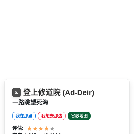
登上修道院 (Ad-Deir)
5.
一路眺望死海
我在那里
我想去那边
谷歌地图
评估: