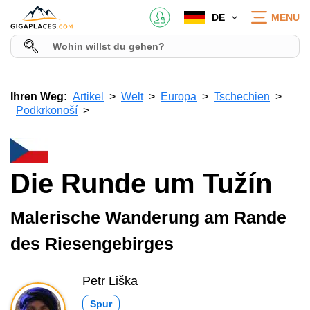
DE
MENU
Ihren Weg:
Artikel
Welt
Europa
Tschechien
Podkrkonoší
Die Runde um Tužín
Malerische Wanderung am Rande
des Riesengebirges
Petr Liška
Spur