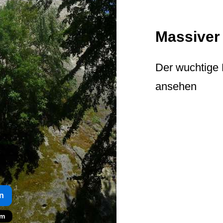
Massiver
Der wuchtige 
ansehen
n
om