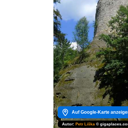
Auf Google-Karte anzeige
Autor:
Petr Liška
© gigaplaces.c