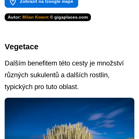
Zobrazit na Google mapě
Autor:
Milan Kment
© gigaplaces.com
Vegetace
Dalším benefitem této cesty je množství
různých sukulentů a dalších rostlin,
typických pro tuto oblast.