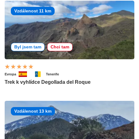
Vzdálenost 11 km
Byl jsem tam
Chci tam
Evropa
Tenerife
Trek k vyhlídce Degollada del Roque
Vzdálenost 13 km