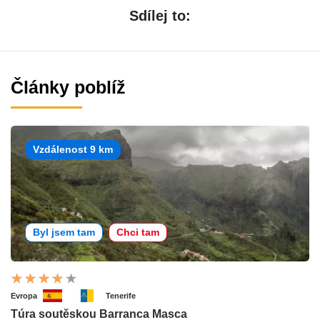
Sdílej to:
Články poblíž
Vzdálenost 9 km
Byl jsem tam
Chci tam
Evropa
Tenerife
Túra soutěskou Barranca Masca