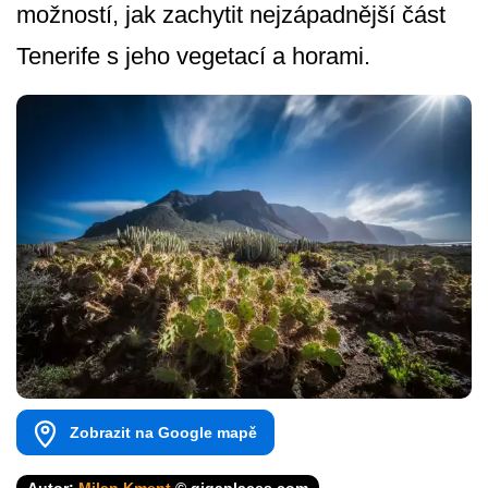
možností, jak zachytit nejzápadnější část
Tenerife s jeho vegetací a horami.
Zobrazit na Google mapě
Autor:
Milan Kment
© gigaplaces.com