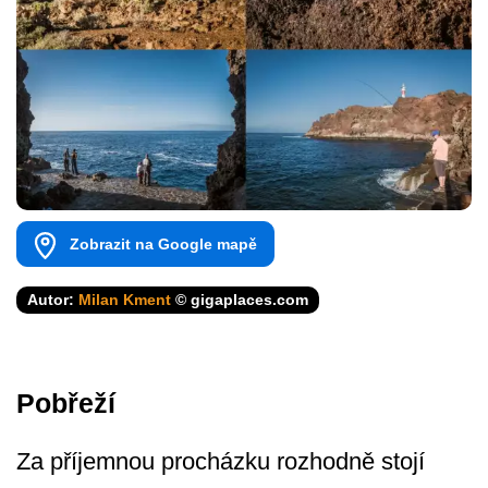
Zobrazit na Google mapě
Autor:
Milan Kment
© gigaplaces.com
Pobřeží
Za příjemnou procházku rozhodně stojí