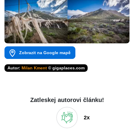
Zobrazit na Google mapě
Autor:
Milan Kment
© gigaplaces.com
Zatleskej autorovi článku!
2x