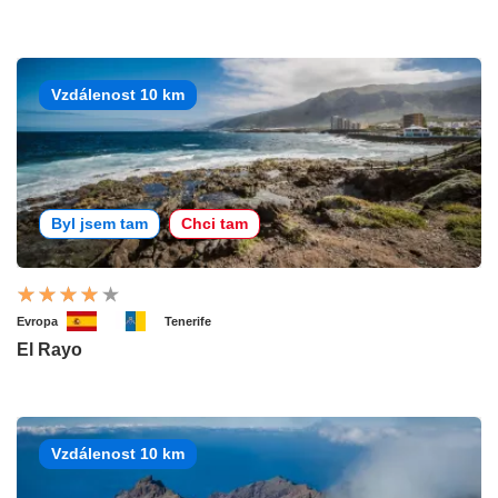
Vzdálenost 10 km
Byl jsem tam
Chci tam
Evropa
Tenerife
El Rayo
Vzdálenost 10 km