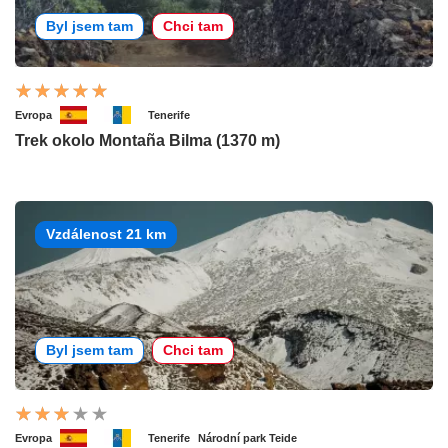
Byl jsem tam
Chci tam
Evropa
Tenerife
Trek okolo Montaña Bilma (1370 m)
Vzdálenost 21 km
Byl jsem tam
Chci tam
Evropa
Tenerife
Národní park Teide