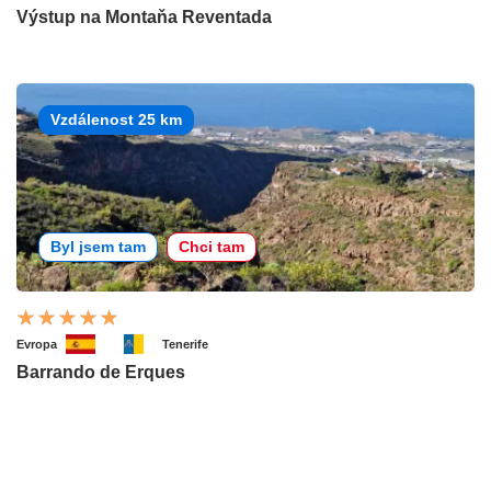
Výstup na Montaňa Reventada
Vzdálenost 25 km
Byl jsem tam
Chci tam
Evropa
Tenerife
Barrando de Erques