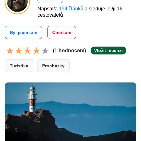
Napsal/a
154 článků
a sleduje jej/ji 16
cestovatelů
Byl jsem tam
Chci tam
(1 hodnocení)
Vložit recenzi
Turistika
Procházky