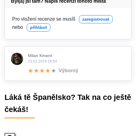
Byl(a) jsi tam? Napiš recenzi tohoto místa
Pro vložení recenze se musíš
zaregistrovat
nebo
přihlásit
Milan Kment
23.01.2019 16:54
Výborný
Láká tě Španělsko? Tak na co ještě
čekáš!