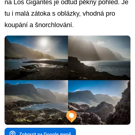
na Los Gigantes je odtud pěkný pohled. Je
tu i malá zátoka s oblázky, vhodná pro
koupání a šnorchlování.
Zobrazit na Google mapě