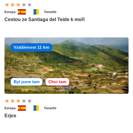
Evropa
Tenerife
Cestou ze Santiaga del Teide k moři
Vzdálenost 11 km
Byl jsem tam
Chci tam
Evropa
Tenerife
Erjos