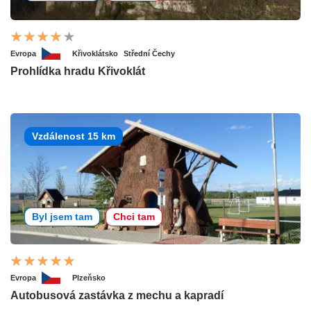
Evropa
Křivoklátsko
Střední Čechy
Prohlídka hradu Křivoklát
Vzdálenost 15 km
Byl jsem tam
Chci tam
Evropa
Plzeňsko
Autobusová zastávka z mechu a kapradí