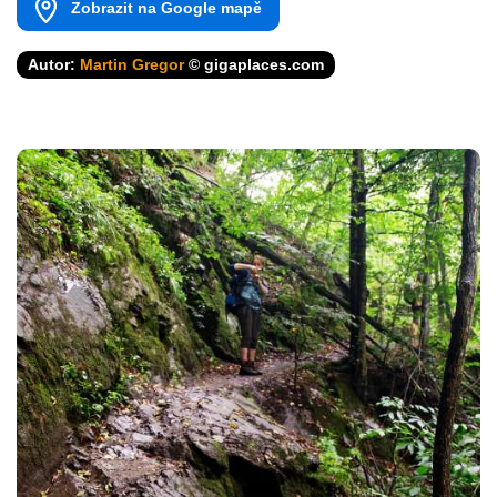
Zobrazit na Google mapě
Autor:
Martin Gregor
© gigaplaces.com