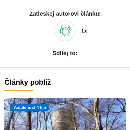
Zatleskej autorovi článku!
1x
Sdílej to:
Články poblíž
Vzdálenost 4 km