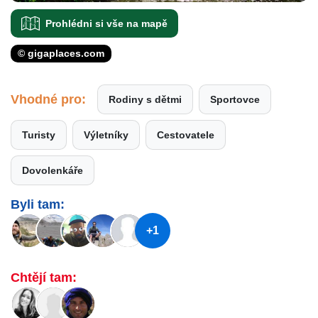
Prohlédni si vše na mapě
© gigaplaces.com
Vhodné pro:
Rodiny s dětmi
Sportovce
Turisty
Výletníky
Cestovatele
Dovolenkáře
Byli tam:
+1
Chtějí tam: