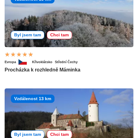
Byl jsem tam
Chci tam
Evropa
Křivoklátsko
Střední Čechy
Procházka k rozhledně Máminka
Vzdálenost 13 km
Byl jsem tam
Chci tam