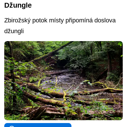
Džungle
Zbirožský potok místy připomíná doslova
džungli