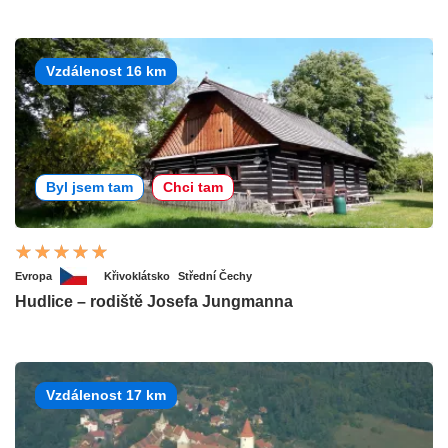
Vzdálenost 16 km
Byl jsem tam
Chci tam
Evropa
Křivoklátsko
Střední Čechy
Hudlice – rodiště Josefa Jungmanna
Vzdálenost 17 km