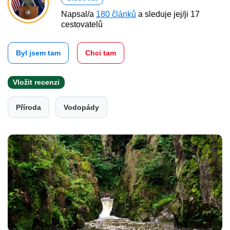
Napsal/a
180 článků
a sleduje jej/ji 17
cestovatelů
Byl jsem tam
Chci tam
Vložit recenzi
Příroda
Vodopády