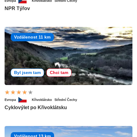
Evropa
Křivoklátsko
Střední Čechy
NPR Týřov
Vzdálenost 11 km
Byl jsem tam
Chci tam
Evropa
Křivoklátsko
Střední Čechy
Cyklovýlet po Křivoklátsku
Vzdálenost 13 km