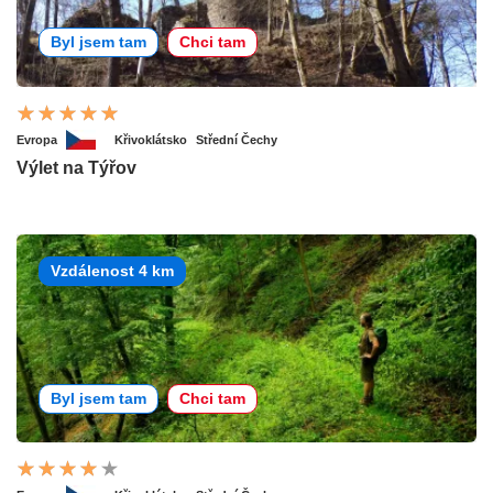
Byl jsem tam
Chci tam
Evropa
Křivoklátsko
Střední Čechy
Výlet na Týřov
Vzdálenost 4 km
Byl jsem tam
Chci tam