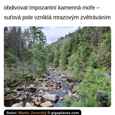
obdivovat impozantní kamenná moře –
suťová pole vzniklá mrazovým zvětráváním
Autor:
Martin Javorský
© gigaplaces.com