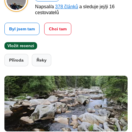
Napsal/a
378 článků
a sleduje jej/ji 16
cestovatelů
Byl jsem tam
Chci tam
Vložit recenzi
Příroda
Řeky