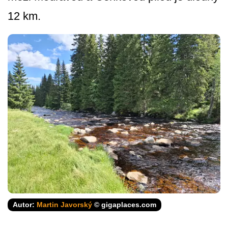
12 km.
Autor:
Martin Javorský
© gigaplaces.com