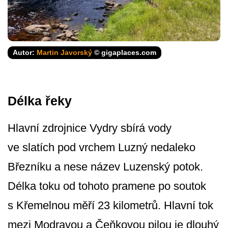
Autor:
Martin Javorský
© gigaplaces.com
Délka řeky
Hlavní zdrojnice Vydry sbírá vody
ve slatích pod vrchem Luzný nedaleko
Březníku a nese název Luzenský potok.
Délka toku od tohoto pramene po soutok
s Křemelnou měří 23 kilometrů. Hlavní tok
mezi Modravou a Čeňkovou pilou je dlouhý