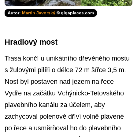
Autor:
Martin Javorský
© gigaplaces.com
Hradlový most
Trasa končí u unikátního dřevěného mostu
s žulovými pilíři o délce 72 m šířce 3,5 m.
Nost byl postaven nad jezem na řece
Vydře na začátku Vchýnicko-Tetovského
plavebního kanálu za účelem, aby
zachycoval polenové dříví volně plavené
po řece a usměrňoval ho do plavebního