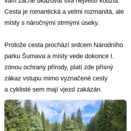
vám začne ukazovat svá největší kouzla.
Cesta je romantická a velmi rozmanitá, ale
místy s náročnými strmými úseky.
Protože cesta prochází srdcem Národního
parku Šumava a místy vede dokonce I.
zónou ochrany přírody, platí zde přísný
zákaz vstupu mimo vyznačené cesty
a cyklisté sem mají vjezd zakázán.