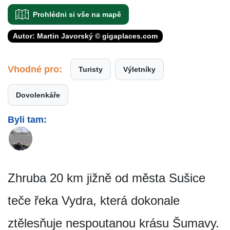
Prohlédni si vše na mapě
Autor: Martin Javorský © gigaplaces.com
Vhodné pro:
Turisty
Výletníky
Dovolenkáře
Byli tam:
Zhruba 20 km jižně od města Sušice
teče řeka Vydra, která dokonale
ztělesňuje nespoutanou krásu Šumavy.