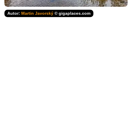
Autor:
Martin Javorský
© gigaplaces.com