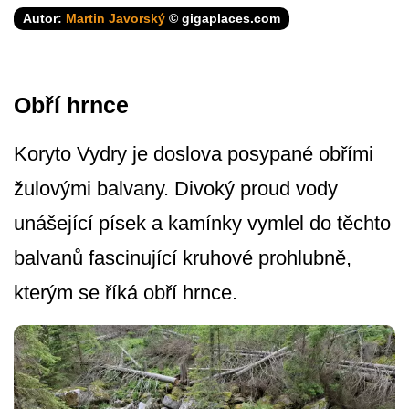
Autor:
Martin Javorský
© gigaplaces.com
Obří hrnce
Koryto Vydry je doslova posypané obřími
žulovými balvany. Divoký proud vody
unášející písek a kamínky vymlel do těchto
balvanů fascinující kruhové prohlubně,
kterým se říká obří hrnce.