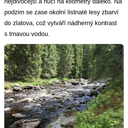
nejdivočejší a hučí na kilometry daleko. Na
podzim se zase okolní listnaté lesy zbarví
do zlatova, což vytváří nádherný kontrast
s tmavou vodou.