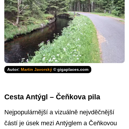
Autor:
Martin Javorský
© gigaplaces.com
Cesta Antýgl – Čeňkova pila
Nejpopulárnější a vizuálně nejvděčnější
částí je úsek mezi Antýglem a Čeňkovou