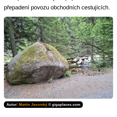
přepadení povozu obchodních cestujících.
Autor:
Martin Javorský
© gigaplaces.com