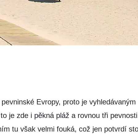
sto pevninské Evropy, proto je vyhledávaným
to je zde i pěkná pláž a rovnou tři pevnost
m tu však velmi fouká, což jen potvrdí sto