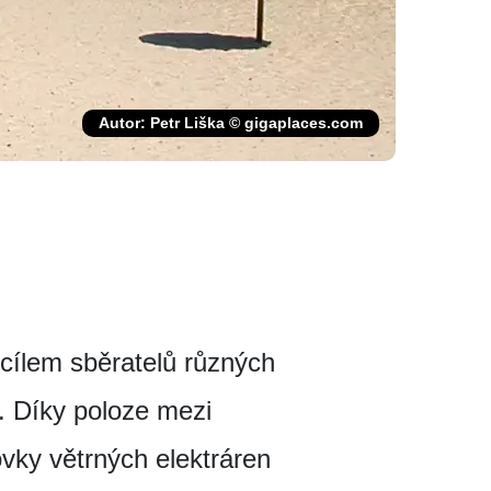
Autor: Petr Liška © gigaplaces.com
 cílem sběratelů různých
i. Díky poloze mezi
vky větrných elektráren