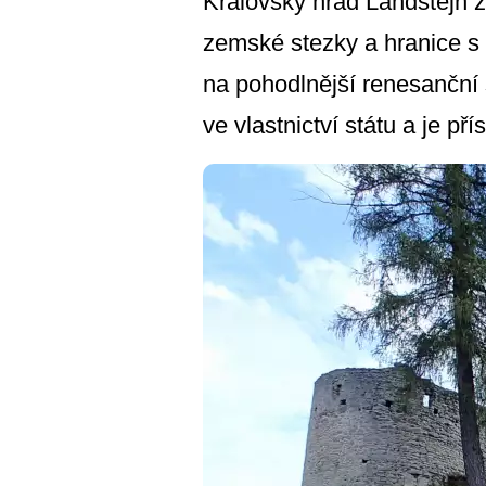
Královský hrad Landštejn za
zemské stezky a hranice s
na pohodlnější renesanční sí
ve vlastnictví státu a je pří