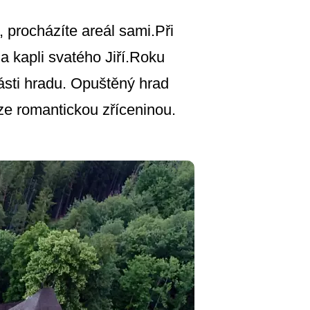
 procházíte areál sami.Při
a kapli svatého Jiří.Roku
ásti hradu. Opuštěný hrad
éze romantickou zříceninou.