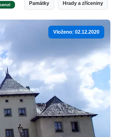
Památky
Hrady a zříceniny
ecenzi
Vloženo: 02.12.2020