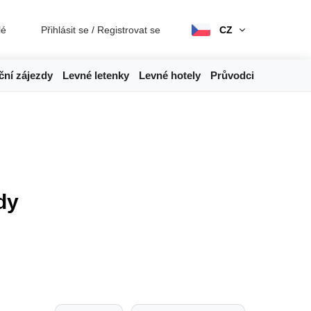
lé
Přihlásit se
/
Registrovat se
CZ
ční zájezdy
Levné letenky
Levné hotely
Průvodci
dy