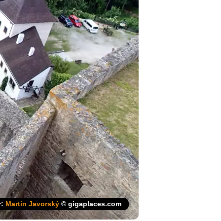
r:
Martin Javorský
© gigaplaces.com