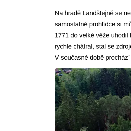
Na hradě Landštejně se nep
samostatné prohlídce si můž
1771 do velké věže uhodil 
rychle chátral, stal se zdr
V současné době prochází 