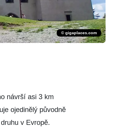
© gigaplaces.com
o návrší asi 3 km
je ojedinělý původně
 druhu v Evropě.