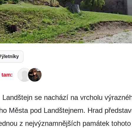
Výletníky
í tam:
 Landštejn se nachází na vrcholu výraznéh
ho Města pod Landštejnem. Hrad představu
ednou z nejvýznamnějších památek tohoto