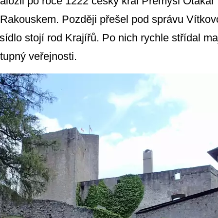
ložil po roce 1222 český král Přemysl Otakar I
 Rakouskem. Později přešel pod správu Vítkov
dlo stojí rod Krajířů. Po nich rychle střídal maj
stupný veřejnosti.