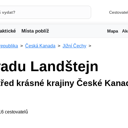
Cestovate
aktické
Místa poblíž
Mapa
Ak
republika
Česká Kanada
Jižní Čechy
radu Landštejn
třed krásné krajiny České Kana
 16 cestovatelů