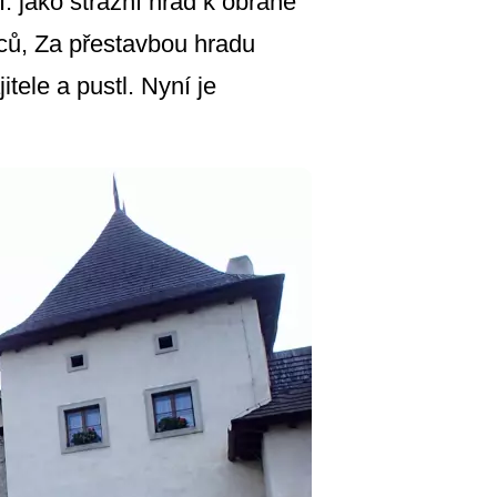
. jako strážní hrad k obraně
ců, Za přestavbou hradu
itele a pustl. Nyní je