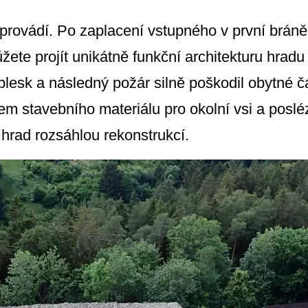
rovádí. Po zaplacení vstupného v první bráně,
ete projít unikátně funkční architekturu hradu 
blesk a následný požár silně poškodil obytné č
ojem stavebního materiálu pro okolní vsi a posl
hrad rozsáhlou rekonstrukcí.