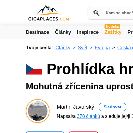
Novinka
Destinace
Články
Inspirace
Zážitky
Pr
Tvoje cesta:
Články
Svět
Evropa
Česká 
Prohlídka h
Mohutná zřícenina upros
Martin Javorský
Sledovat
Napsal/a
378 článků
a sleduje jej/ji