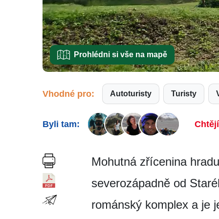
Prohlédni si vše na mapě
Vhodné pro:
Autoturisty
Turisty
Byli tam:
Chtěj
Mohutná zřícenina hradu
severozápadně od Staré
románský komplex a je j