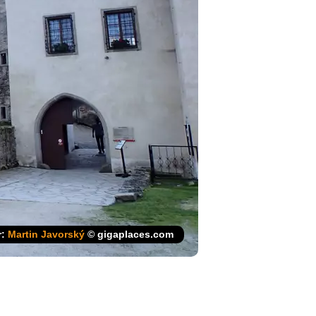
r:
Martin Javorský
© gigaplaces.com