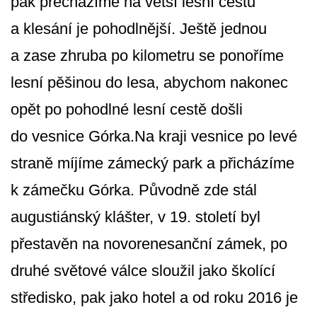
pak přecházíme na vetší lesní cestu
a klesání je pohodlnější. Ještě jednou
a zase zhruba po kilometru se ponoříme
lesní pěšinou do lesa, abychom nakonec
opět po pohodlné lesní cestě došli
do vesnice Górka.Na kraji vesnice po levé
straně míjíme zámecký park a přicházíme
k zámečku Górka. Původně zde stál
augustiánský klášter, v 19. století byl
přestavěn na novorenesanční zámek, po
druhé světové válce sloužil jako školící
středisko, pak jako hotel a od roku 2016 je