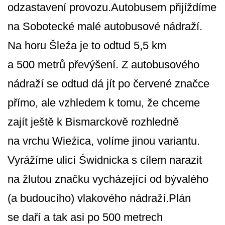
odzastavení provozu.Autobusem přijíždíme
na Sobotecké malé autobusové nádraží.
Na horu Šleźa je to odtud 5,5 km
a 500 metrů převýšení. Z autobusového
nádraží se odtud dá jít po červené značce
přímo, ale vzhledem k tomu, že chceme
zajít ještě k Bismarckově rozhledně
na vrchu Wieźica, volíme jinou variantu.
Vyrážíme ulicí Świdnicka s cílem narazit
na žlutou značku vycházející od bývalého
(a budoucího) vlakového nádraží.Plán
se daří a tak asi po 500 metrech