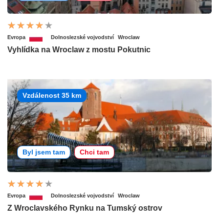
Evropa
Dolnoslezské vojvodství
Wroclaw
Vyhlídka na Wroclaw z mostu Pokutnic
Vzdálenost 35 km
Byl jsem tam
Chci tam
Evropa
Dolnoslezské vojvodství
Wroclaw
Z Wroclavského Rynku na Tumský ostrov