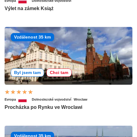
Evropa
Dolnoslezské vojvodství
Výlet na zámek Książ
Vzdálenost 35 km
Byl jsem tam
Chci tam
Evropa
Dolnoslezské vojvodství
Wroclaw
Procházka po Rynku ve Wroclawi
Vzdálenost 35 km