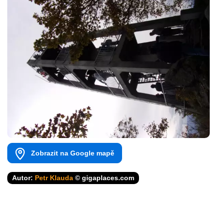
Zobrazit na Google mapě
Autor:
Petr Klauda
© gigaplaces.com