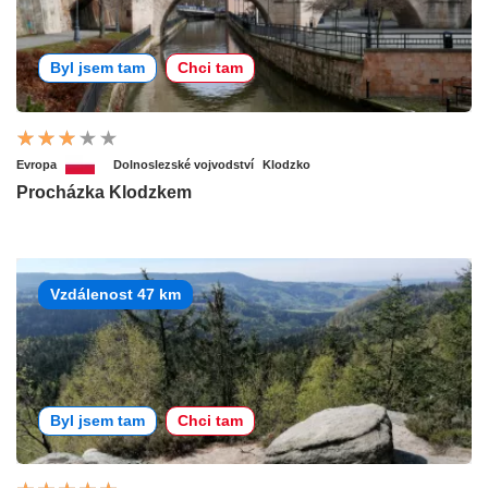
Byl jsem tam
Chci tam
Evropa
Dolnoslezské vojvodství
Klodzko
Procházka Klodzkem
Vzdálenost 47 km
Byl jsem tam
Chci tam