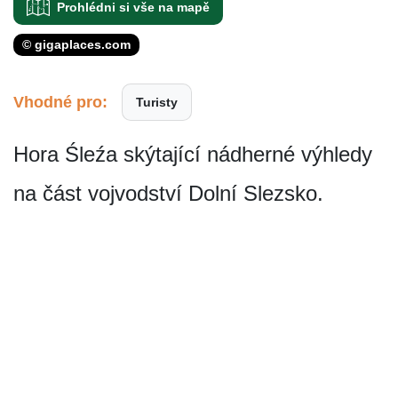
Prohlédni si vše na mapě
© gigaplaces.com
Vhodné pro:
Turisty
Hora Śleźa skýtající nádherné výhledy
na část vojvodství Dolní Slezsko.