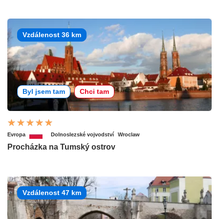
Vzdálenost 36 km
Byl jsem tam
Chci tam
Evropa
Dolnoslezské vojvodství
Wroclaw
Procházka na Tumský ostrov
Vzdálenost 47 km