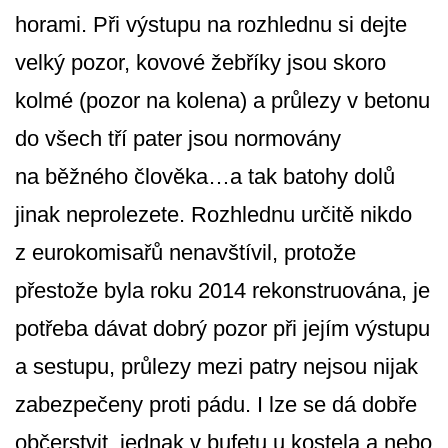
horami. Při výstupu na rozhlednu si dejte
velký pozor, kovové žebříky jsou skoro
kolmé (pozor na kolena) a průlezy v betonu
do všech tří pater jsou normovány
na běžného člověka…a tak batohy dolů
jinak neprolezete. Rozhlednu určitě nikdo
z eurokomisařů nenavštívil, protože
přestože byla roku 2014 rekonstru­ována, je
potřeba dávat dobrý pozor při jejím výstupu
a sestupu, průlezy mezi patry nejsou nijak
zabezpečeny proti pádu. I lze se dá dobře
občerstvit, jednak v bufetu u kostela a nebo