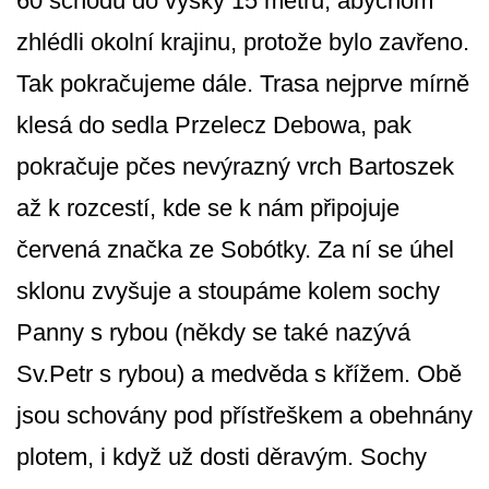
60 schodů do výšky 15 metrů, abychom
zhlédli okolní krajinu, protože bylo zavřeno.
Tak pokračujeme dále. Trasa nejprve mírně
klesá do sedla Przelecz Debowa, pak
pokračuje pčes nevýrazný vrch Bartoszek
až k rozcestí, kde se k nám připojuje
červená značka ze Sobótky. Za ní se úhel
sklonu zvyšuje a stoupáme kolem sochy
Panny s rybou (někdy se také nazývá
Sv.Petr s rybou) a medvěda s křížem. Obě
jsou schovány pod přístřeškem a obehnány
plotem, i když už dosti děravým. Sochy