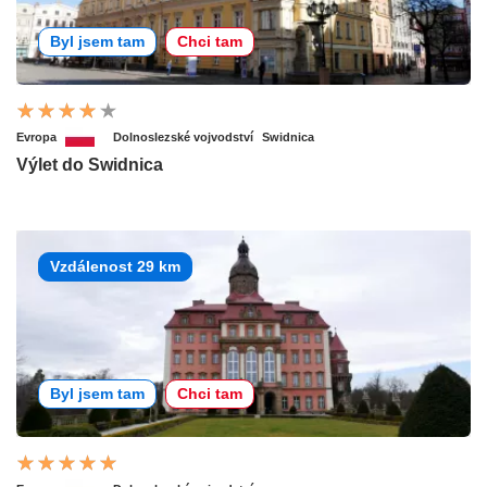
Byl jsem tam
Chci tam
Evropa
Dolnoslezské vojvodství
Swidnica
Výlet do Swidnica
Vzdálenost 29 km
Byl jsem tam
Chci tam