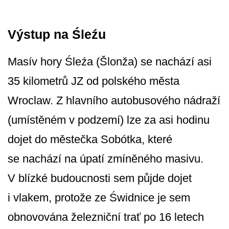
Výstup na Śleźu
Masív hory Śleźa (Šlonža) se nachází asi
35 kilometrů JZ od polského města
Wroclaw. Z hlavního autobusového nádraží
(umístěném v podzemí) lze za asi hodinu
dojet do městečka Sobótka, které
se nachází na úpatí zmíněného masivu.
V blízké budoucnosti sem půjde dojet
i vlakem, protože ze Świdnice je sem
obnovována železniční trať po 16 letech