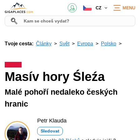
CZ
MENU
Tvoje cesta:
Články
Svět
Evropa
Polsko
Masív hory Śleźa
Malé pohoří nedaleko českých
hranic
Petr Klauda
Sledovat