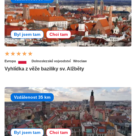
Byl jsem tam
Chci tam
Evropa
Dolnoslezské vojvodství
Wroclaw
Vyhlídka z věže baziliky sv. Alžběty
Vzdálenost 35 km
Byl jsem tam
Chci tam