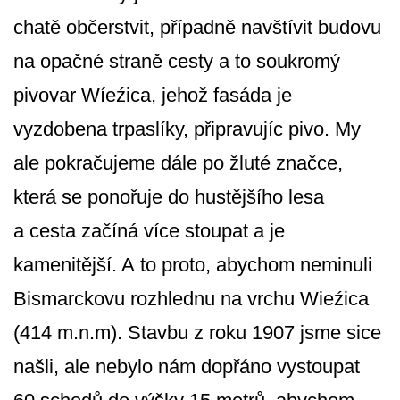
chatě občerstvit, případně navštívit budovu
na opačné straně cesty a to soukromý
pivovar Wíeźica, jehož fasáda je
vyzdobena trpaslíky, připravujíc pivo. My
ale pokračujeme dále po žluté značce,
která se ponořuje do hustějšího lesa
a cesta začíná více stoupat a je
kamenitější. A to proto, abychom neminuli
Bismarckovu rozhlednu na vrchu Wieźica
(414 m.n.m). Stavbu z roku 1907 jsme sice
našli, ale nebylo nám dopřáno vystoupat