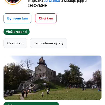
Napsal/a
22 článků
a sleduje jej/ji 2
cestovatelé
Byl jsem tam
Chci tam
Vložit recenzi
Cestování
Jednodenní výlety