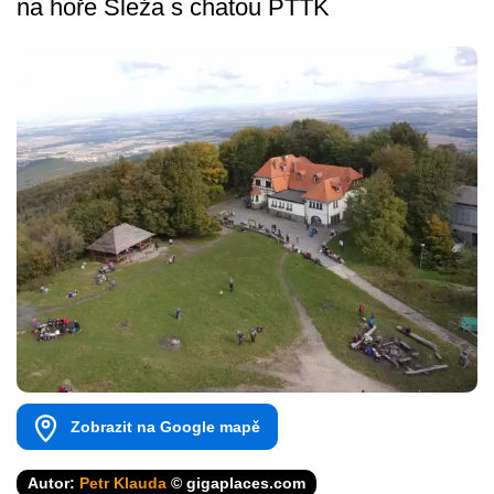
na hoře Śleźa s chatou PTTK
Zobrazit na Google mapě
Autor:
Petr Klauda
© gigaplaces.com