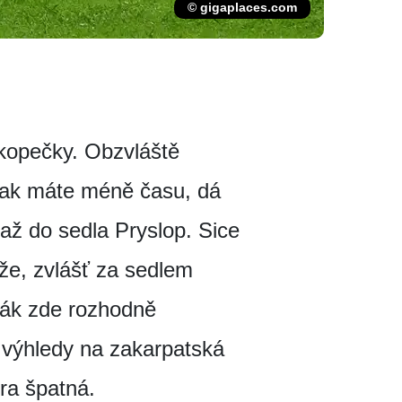
© gigaplaces.com
kopečky. Obzvláště
šak máte méně času, dá
 až do sedla Pryslop. Sice
že, zvlášť za sedlem
ák zde rozhodně
š výhledy na zakarpatská
úra špatná.