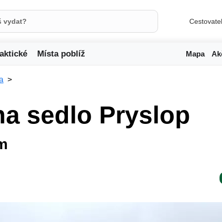
Cestovate
aktické
Místa poblíž
Mapa
Ak
a
a sedlo Pryslop
em