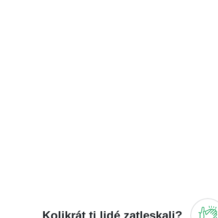
Kolikrát ti lidé zatleskali?