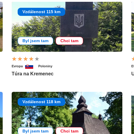
Vzdálenost 115 km
Byl jsem tam
Chci tam
Evropa
Poloniny
E
Túra na Kremenec
U
Vzdálenost 118 km
Byl jsem tam
Chci tam