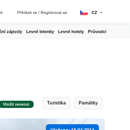
lé
Přihlásit se
/
Registrovat se
CZ
ční zájezdy
Levné letenky
Levné hotely
Průvodci
Turistika
Památky
Vložit recenzi