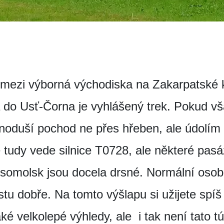
 mezi výborná východiska na Zakarpatské 
 do Usť-Čorna je vyhlášený trek. Pokud v
ednoduší pochod ne přes hřeben, ale údolím
tudy vede silnice T0728, ale některé pasá
omolsk jsou docela drsné. Normální osob
istu dobře. Na tomto výšlapu si užijete spí
ké velkolepé výhledy, ale i tak není tato t