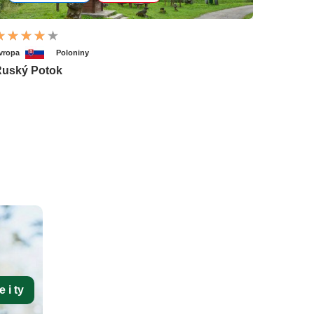
vropa
Poloniny
uský Potok
 i ty