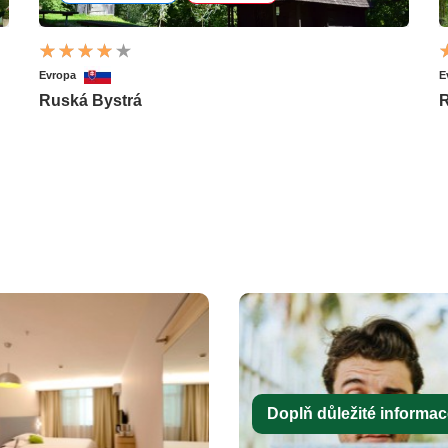
Evropa
E
Ruská Bystrá
R
Doplň důležité informace