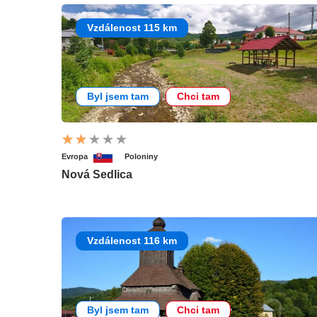
Vzdálenost 115 km
Byl jsem tam
Chci tam
Evropa
Poloniny
Nová Sedlica
Vzdálenost 116 km
Byl jsem tam
Chci tam