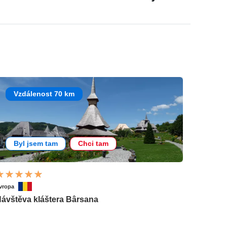
Vzdálenost 70 km
Byl jsem tam
Chci tam
vropa
ávštěva kláštera Bârsana