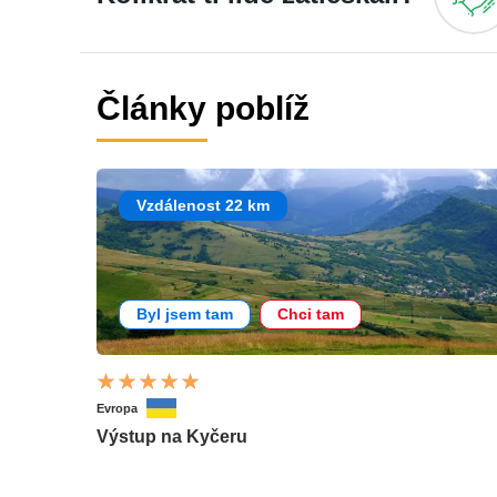
Články poblíž
Vzdálenost 22 km
Byl jsem tam
Chci tam
Evropa
Výstup na Kyčeru