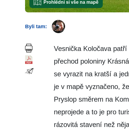
Prohlédni si vše na mapě
Byli tam:
Vesnička Koločava patří
přechod poloniny Krásná
se vyrazit na kratší a j
je v mapě vyznačeno, že 
Pryslop směrem na Koms
neprojede a to je pro tur
rázovitá stavení než něja