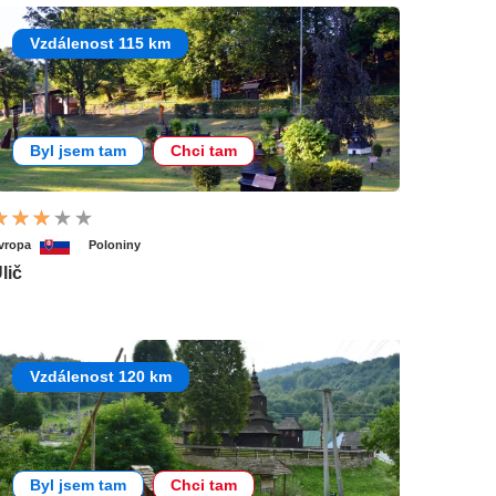
Vzdálenost 115 km
Byl jsem tam
Chci tam
vropa
Poloniny
lič
Vzdálenost 120 km
Byl jsem tam
Chci tam