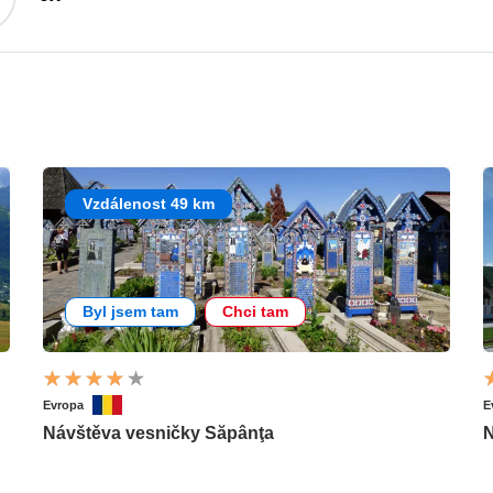
Vzdálenost 49 km
Byl jsem tam
Chci tam
Evropa
E
Návštěva vesničky Săpânţa
N