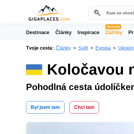
Novinka
Destinace
Články
Inspirace
Zážitky
Pr
Tvoje cesta:
Články
Svět
Evropa
Ukrajin
Koločavou n
Pohodlná cesta údolíčk
Byl jsem tam
Chci tam