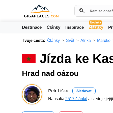
Novinka
Destinace
Články
Inspirace
Zážitky
Pr
Tvoje cesta:
Články
Svět
Afrika
Maroko
Jízda ke Ka
Hrad nad oázou
Petr Liška
Sledovat
Napsal/a
2517 článků
a sleduje jej/