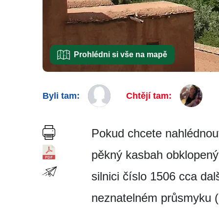
Prohlédni si vše na mapě
Byli tam:
Chtějí tam:
Pokud chcete nahlédnout 
pěkný kasbah obklopený 
silnici číslo 1506 cca d
neznatelném průsmyku (1