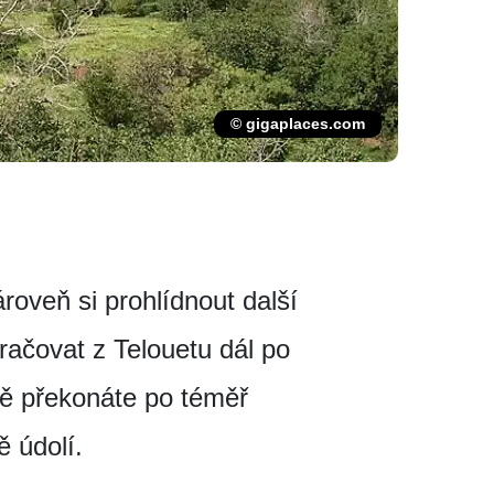
© gigaplaces.com
roveň si prohlídnout další
ačovat z Telouetu dál po
stě překonáte po téměř
 údolí.