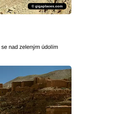
© gigaplaces.com
ím se nad zeleným údolím