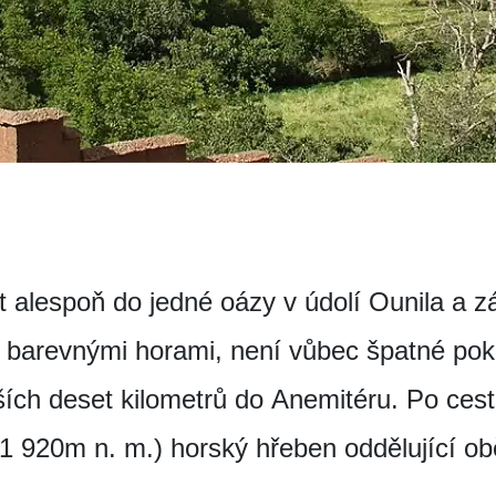
alespoň do jedné oázy v údolí Ounila a zá
barevnými horami, není vůbec špatné pokr
alších deset kilometrů do Anemitéru. Po ce
 920m n. m.) horský hřeben oddělující obě