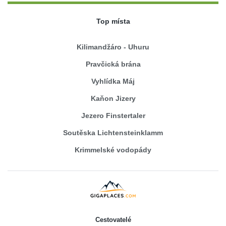
Top místa
Kilimandžáro - Uhuru
Pravčická brána
Vyhlídka Máj
Kaňon Jizery
Jezero Finstertaler
Soutěska Lichtensteinklamm
Krimmelské vodopády
Cestovatelé