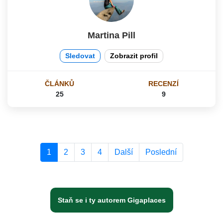
Martina Pill
Sledovat
Zobrazit profil
ČLÁNKŮ
RECENZÍ
25
9
1
2
3
4
Další
Poslední
Staň se i ty autorem Gigaplaces