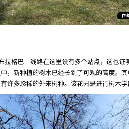
作者
顷。布拉格巴士线路在这里­设有多个站点，这也
中­，新种植的树木已经长到了可观的高度。其
有许多珍­稀的外来树种。该花园是进行树木学