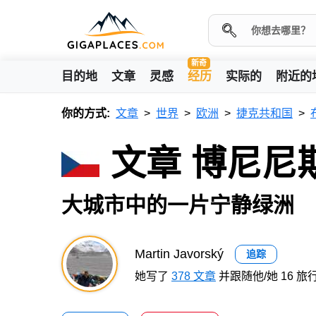
新奇
目的地
文章
灵感
经历
实际的
附近的
你的方式:
文章
世界
欧洲
捷克共和国
文章 博尼尼
大城市中的一片宁静绿洲
Martin Javorský
追踪
她写了
378 文章
并跟随他/她 16 旅