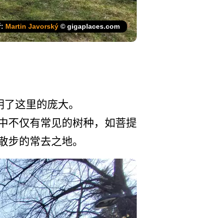
:
Martin Javorský
© gigaplaces.com
证明了这里的庞大。
中不仅有常­见的树种，如菩提
散步的常去之地。