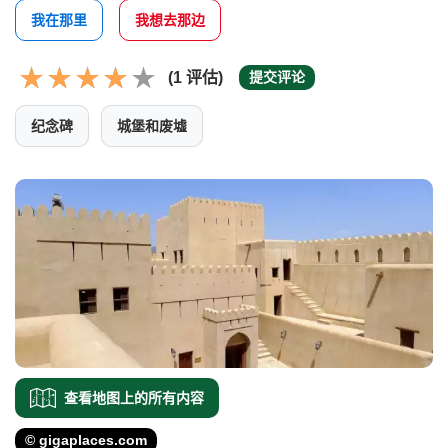
我在那里
我想去那边
(1 评估)
提交评论
纪念碑
城堡和废墟
查看地图上的所有内容
© gigaplaces.com