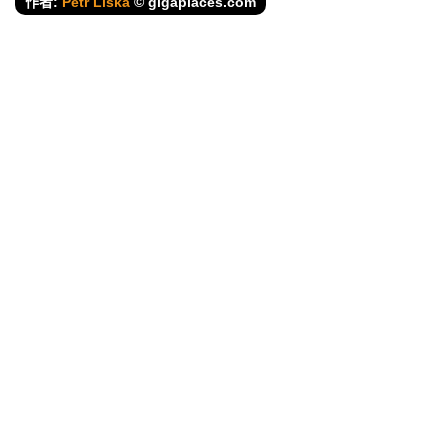
作者:
Petr Liška
© gigaplaces.com