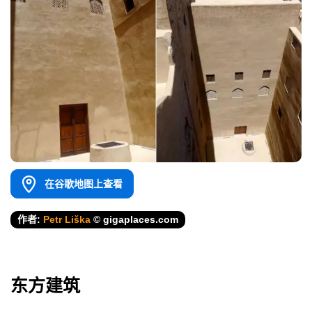
在谷歌地图上查看
作者:
Petr Liška
© gigaplaces.com
东方建筑