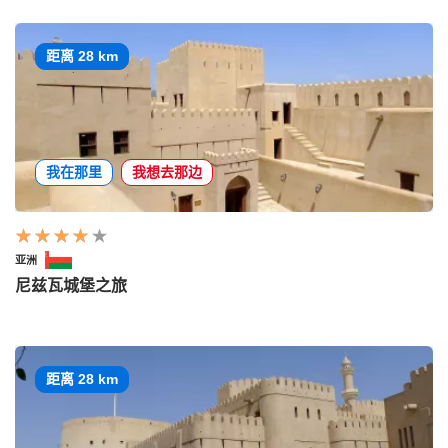
距离 28 km
我在那里
我想去那边
亚洲
尼兹瓦城堡之旅
距离 28 km