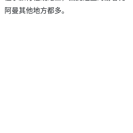
阿曼其­他地方都多。