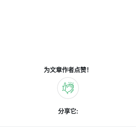
为文章作者点赞！
分享它: