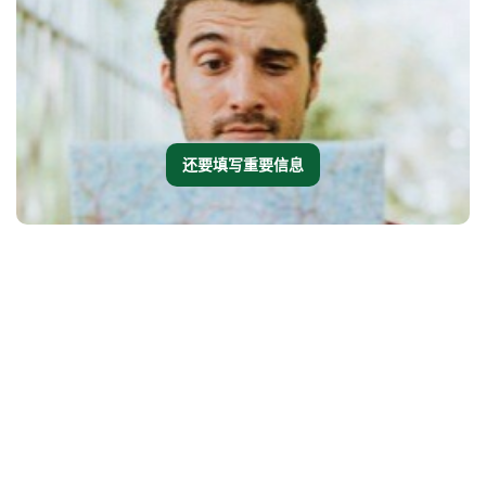
还要填写重要信息