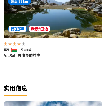
距离 33 km
我在那里
我想去那边
亚洲
哈吉尔山
As Sab 被遗弃的村庄
实用信息