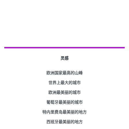
灵感
欧洲国家最高的山峰
世界上最大的城市
欧洲最美丽的城市
葡萄牙最美丽的城市
特内里费岛最美丽的地方
西班牙最美丽的地方