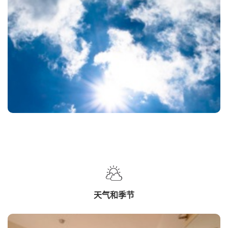
天气和季节