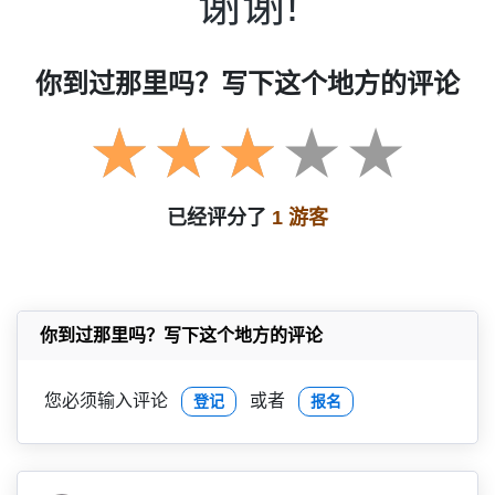
谢谢!
你到过那里吗？写下这个地方的评论
已经评分了
1 游客
你到过那里吗？写下这个地方的评论
您必须输入评论
或者
登记
报名