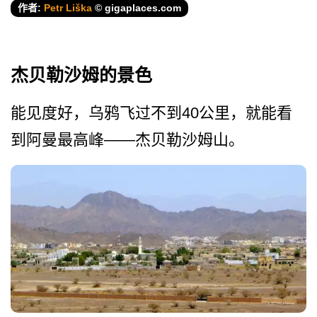
作者:
Petr Liška
© gigaplaces.com
杰贝勒沙姆的景色
能见度好，乌鸦飞过不到40­公里，就能看
到阿曼最高峰——杰贝勒沙姆山。