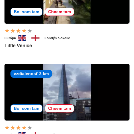
Bol som tam
Chcem tam
Európa
Londýn a okolie
Little Venice
vzdialenosť 2 km
Bol som tam
Chcem tam