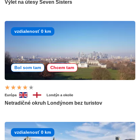
Výlet na útesy Seven Sisters
vzdialenosť 0 km
Bol som tam
Chcem tam
Európa
Londýn a okolie
Netradičné okruh Londýnom bez turistov
vzdialenosť 0 km