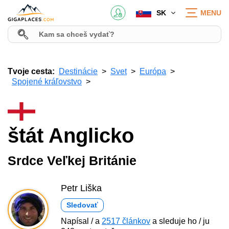
SK
MENU
Tvoje cesta:
Destinácie
Svet
Európa
Spojené kráľovstvo
štát Anglicko
Srdce Veľkej Británie
Petr Liška
Sledovať
Napísal / a
2517 článkov
a sleduje ho / ju