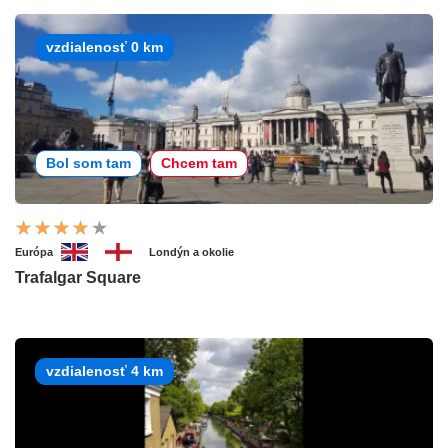
vzdialenosť 0 km
Bol som tam
Chcem tam
Európa
Londýn a okolie
Trafalgar Square
vzdialenosť 4 km