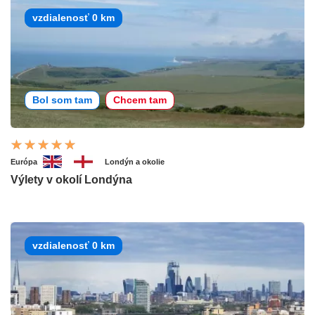
vzdialenosť 0 km
Bol som tam
Chcem tam
Európa
Londýn a okolie
Výlety v okolí Londýna
vzdialenosť 0 km