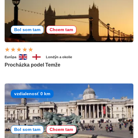
Bol som tam
Chcem tam
Európa
Londýn a okolie
Procházka podel Temže
vzdialenosť 0 km
Bol som tam
Chcem tam