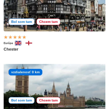
Bol som tam
Chcem tam
Európa
Chester
vzdialenosť 0 km
Bol som tam
Chcem tam