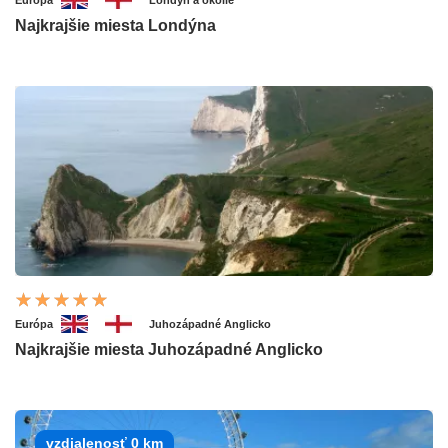
Európa
Londýn a okolie
Najkrajšie miesta Londýna
Európa
Juhozápadné Anglicko
Najkrajšie miesta Juhozápadné Anglicko
vzdialenosť 0 km