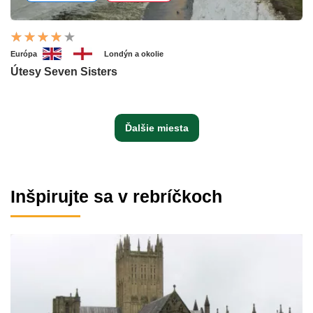
Európa
Londýn a okolie
Útesy Seven Sisters
Ďalšie miesta
Inšpirujte sa v rebríčkoch