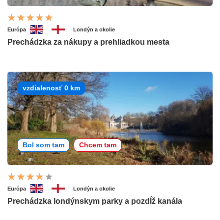
Európa
Londýn a okolie
Prechádzka za nákupy a prehliadkou mesta
vzdialenosť 0 km
Bol som tam
Chcem tam
Európa
Londýn a okolie
Prechádzka londýnskym parky a pozdĺž kanála