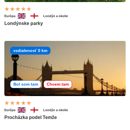
Európa
Londýn a okolie
Londýnske parky
vzdialenosť 0 km
Bol som tam
Chcem tam
Európa
Londýn a okolie
Procházka podel Temže