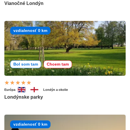
Vianočné Londýn
vzdialenosť 0 km
Bol som tam
Chcem tam
Európa
Londýn a okolie
Londýnske parky
vzdialenosť 0 km