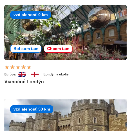
vzdialenosť 0 km
Bol som tam
Chcem tam
Európa
Londýn a okolie
Vianočné Londýn
vzdialenosť 33 km