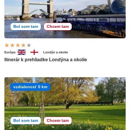
Bol som tam
Chcem tam
Európa
Londýn a okolie
Itinerár k prehliadke Londýna a okolie
vzdialenosť 0 km
Bol som tam
Chcem tam