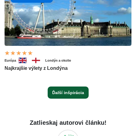
Európa
Londýn a okolie
Najkrajšie výlety z Londýna
Ďalší inšpirácia
Zatlieskaj autorovi článku!