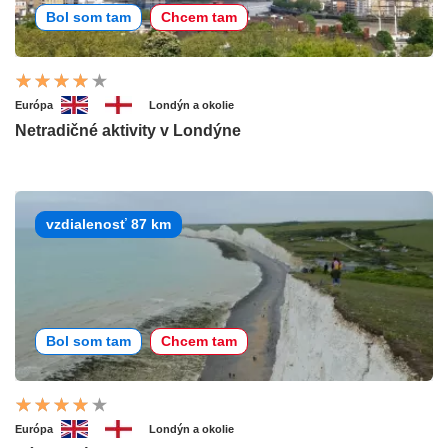
Bol som tam
Chcem tam
Európa
Londýn a okolie
Netradičné aktivity v Londýne
vzdialenosť 87 km
Bol som tam
Chcem tam
Európa
Londýn a okolie