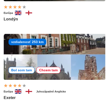
Európa
Londýn
vzdialenosť 253 km
Bol som tam
Chcem tam
Európa
Juhozápadné Anglicko
Exeter