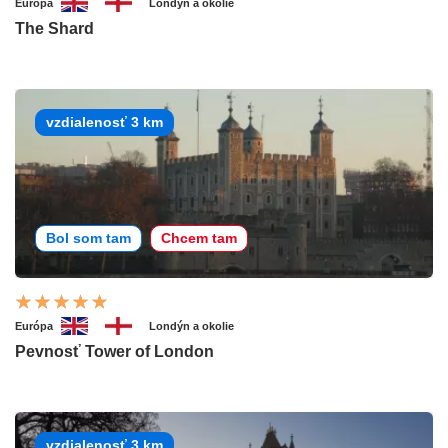
Európa
Londýn a okolie
The Shard
vzdialenosť 3 km
Bol som tam
Chcem tam
Európa
Londýn a okolie
Pevnosť Tower of London
vzdialenosť 3 km