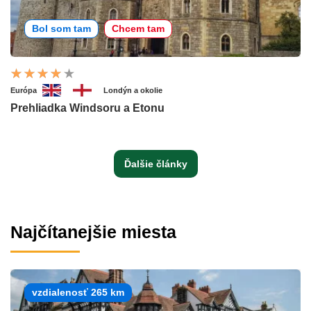
Bol som tam
Chcem tam
Európa
Londýn a okolie
Prehliadka Windsoru a Etonu
Ďalšie články
Najčítanejšie miesta
vzdialenosť 265 km