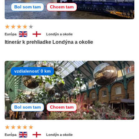
Bol som tam
Chcem tam
Európa
Londýn a okolie
Itinerár k prehliadke Londýna a okolie
vzdialenosť 0 km
Bol som tam
Chcem tam
Európa
Londýn a okolie