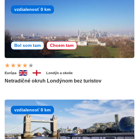
vzdialenosť 0 km
Bol som tam
Chcem tam
Európa
Londýn a okolie
Netradičné okruh Londýnom bez turistov
vzdialenosť 0 km