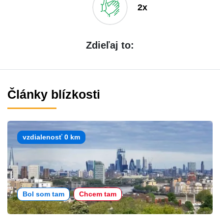
2x
Zdieľaj to:
Články blízkosti
vzdialenosť 0 km
Bol som tam
Chcem tam