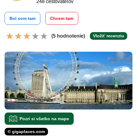
248 cestovateľov
Bol som tam
Chcem tam
(5 hodnotenie)
Vložiť recenziu
Pozri si všetko na mape
© gigaplaces.com