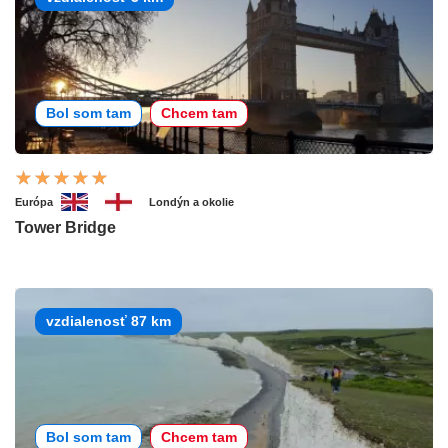
Bol som tam
Chcem tam
Európa
Londýn a okolie
Tower Bridge
vzdialenosť 87 km
Bol som tam
Chcem tam