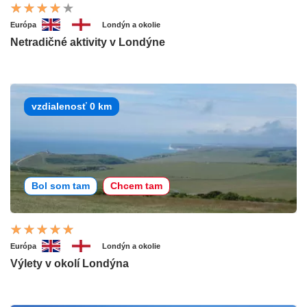
Európa
Londýn a okolie
Netradičné aktivity v Londýne
vzdialenosť 0 km
Bol som tam
Chcem tam
Európa
Londýn a okolie
Výlety v okolí Londýna