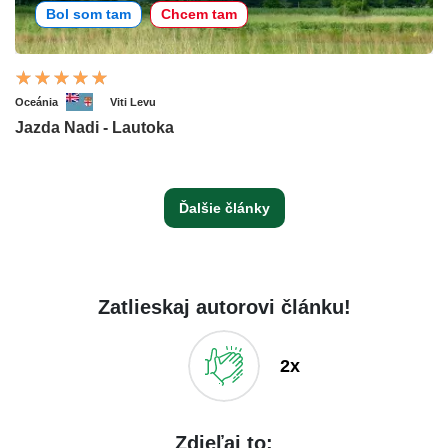
Bol som tam
Chcem tam
Oceánia
Viti Levu
Jazda Nadi - Lautoka
Ďalšie články
Zatlieskaj autorovi článku!
2x
Zdieľaj to: