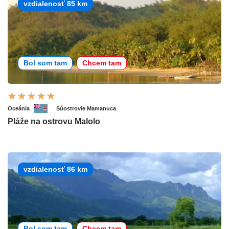
vzdialenosť 85 km
Bol som tam
Chcem tam
Oceánia
Súostrovie Mamanuca
Pláže na ostrovu Malolo
vzdialenosť 86 km
Bol som tam
Chcem tam