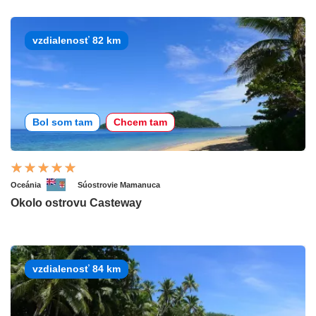
vzdialenosť 82 km
Bol som tam
Chcem tam
Oceánia
Súostrovie Mamanuca
Okolo ostrovu Casteway
vzdialenosť 84 km