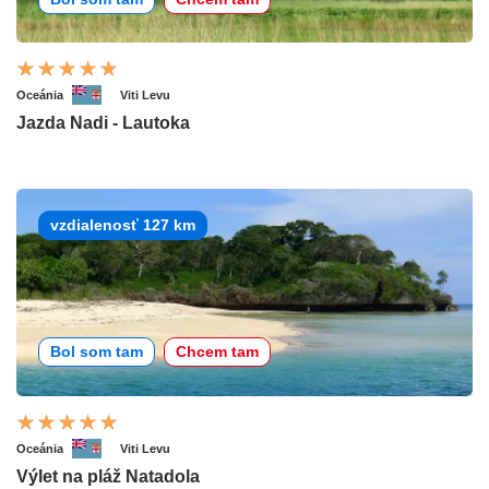
Oceánia
Viti Levu
Jazda Nadi - Lautoka
vzdialenosť 127 km
Bol som tam
Chcem tam
Oceánia
Viti Levu
Výlet na pláž Natadola