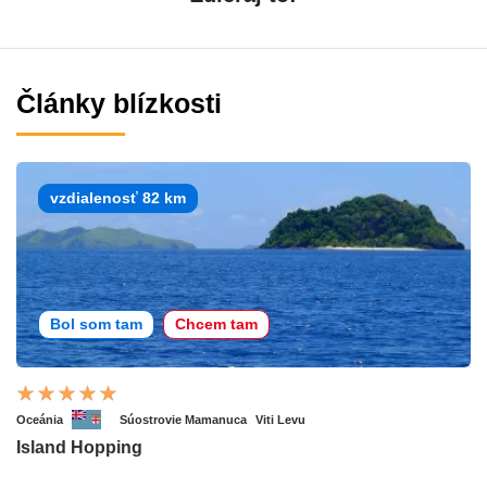
Články blízkosti
vzdialenosť 82 km
Bol som tam
Chcem tam
Oceánia
Súostrovie Mamanuca
Viti Levu
Island Hopping