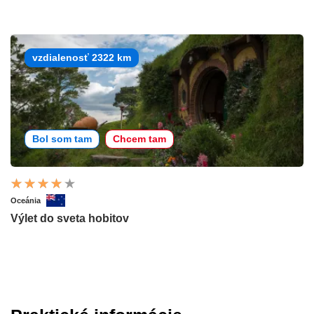
vzdialenosť 2322 km
Bol som tam
Chcem tam
Oceánia
Výlet do sveta hobitov