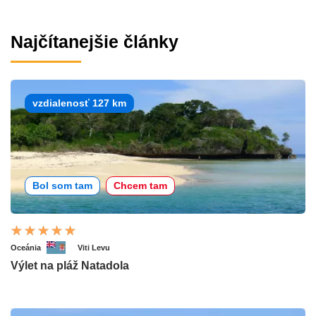
Najčítanejšie články
vzdialenosť 127 km
Bol som tam
Chcem tam
Oceánia
Viti Levu
Výlet na pláž Natadola