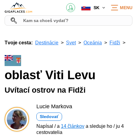
SK
MENU
Tvoje cesta:
Destinácie
Svet
Oceánia
Fidži
oblasť Viti Levu
Uvítací ostrov na Fidži
Lucie Markova
Sledovať
Napísal / a
14 článkov
a sleduje ho / ju 4
cestovatelia