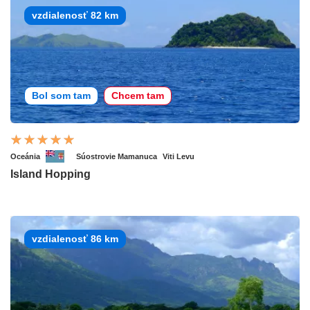
vzdialenosť 82 km
Bol som tam
Chcem tam
Oceánia
Súostrovie Mamanuca
Viti Levu
Island Hopping
vzdialenosť 86 km