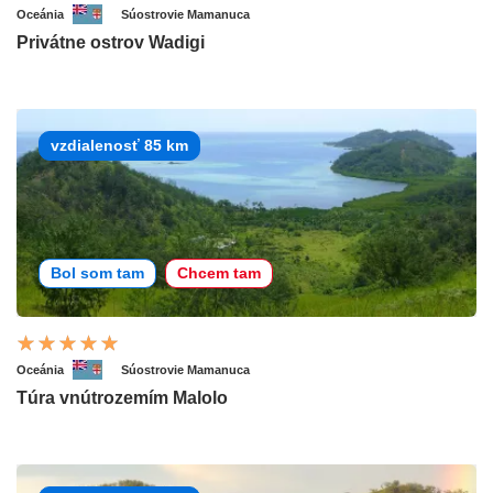
Oceánia
Súostrovie Mamanuca
Privátne ostrov Wadigi
vzdialenosť 85 km
Bol som tam
Chcem tam
Oceánia
Súostrovie Mamanuca
Túra vnútrozemím Malolo