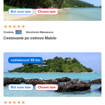
Bol som tam
Chcem tam
Oceánia
Súostrovie Mamanuca
Cestovanie po ostrove Malolo
vzdialenosť 85 km
Bol som tam
Chcem tam