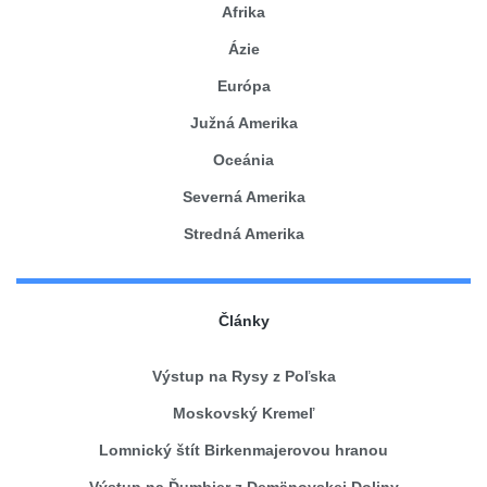
Afrika
Ázie
Európa
Južná Amerika
Oceánia
Severná Amerika
Stredná Amerika
Články
Výstup na Rysy z Poľska
Moskovský Kremeľ
Lomnický štít Birkenmajerovou hranou
Výstup na Ďumbier z Demänovskej Doliny