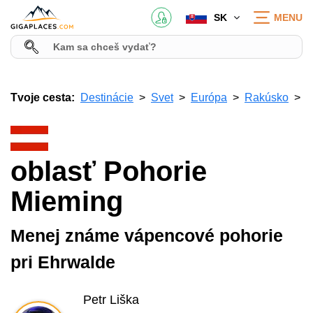
SK
MENU
Tvoje cesta:
Destinácie
Svet
Európa
Rakúsko
oblasť Pohorie
Mieming
Menej známe vápencové pohorie
pri Ehrwalde
Petr Liška