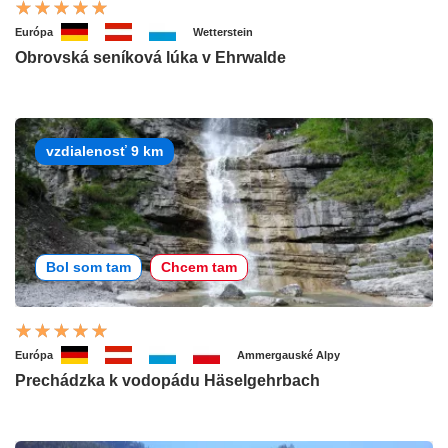
Európa
Wetterstein
Obrovská seníková lúka v Ehrwalde
vzdialenosť 9 km
Bol som tam
Chcem tam
Európa
Ammergauské Alpy
Prechádzka k vodopádu Häselgehrbach