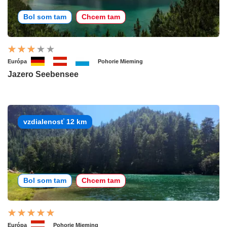
Bol som tam
Chcem tam
Európa
Pohorie Mieming
Jazero Seebensee
vzdialenosť 12 km
Bol som tam
Chcem tam
Európa
Pohorie Mieming