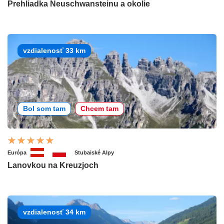
Prehliadka Neuschwansteinu a okolie
vzdialenosť 33 km
Bol som tam
Chcem tam
Európa
Stubaiské Alpy
Lanovkou na Kreuzjoch
vzdialenosť 34 km