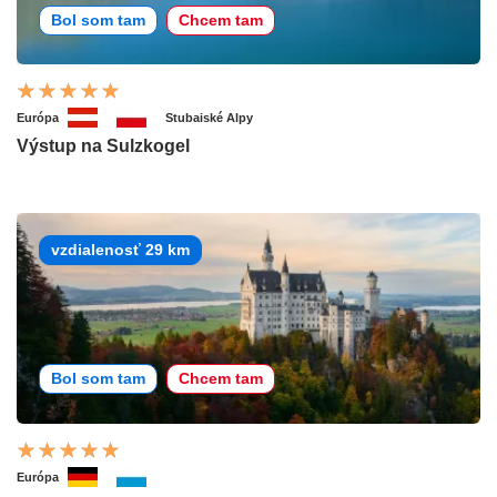
Bol som tam
Chcem tam
Európa
Stubaiské Alpy
Výstup na Sulzkogel
vzdialenosť 29 km
Bol som tam
Chcem tam
Európa