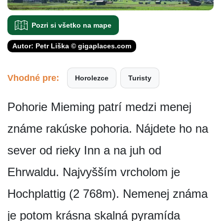
Pozri si všetko na mape
Autor: Petr Liška © gigaplaces.com
Vhodné pre:
Horolezce
Turisty
Pohorie Mieming patrí medzi menej
známe rakúske pohoria. Nájdete ho na
sever od rieky Inn a na juh od
Ehrwaldu. Najvyšším vrcholom je
Hochplattig (2 768m). Nemenej známa
je potom krásna skalná pyramída