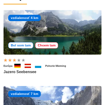
vzdialenosť 4 km
Bol som tam
Chcem tam
Európa
Pohorie Mieming
Jazero Seebensee
vzdialenosť 7 km