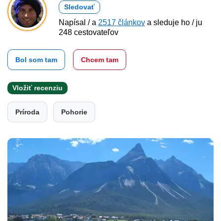
Sledovať
Napísal / a
2517 článkov
a sleduje ho / ju
248 cestovateľov
Bol som tam
Chcem tam
Vložiť recenziu
Príroda
Pohorie