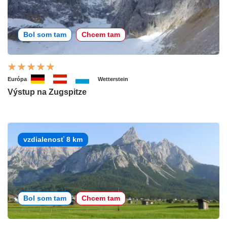
Bol som tam
Chcem tam
Európa
Wetterstein
Výstup na Zugspitze
vzdialenosť 8 km
Bol som tam
Chcem tam