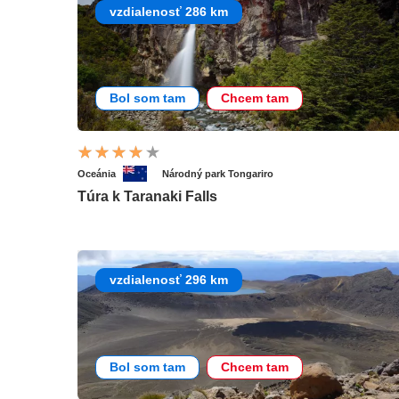
vzdialenosť 286 km
Bol som tam
Chcem tam
Oceánia
Národný park Tongariro
Túra k Taranaki Falls
vzdialenosť 296 km
Bol som tam
Chcem tam