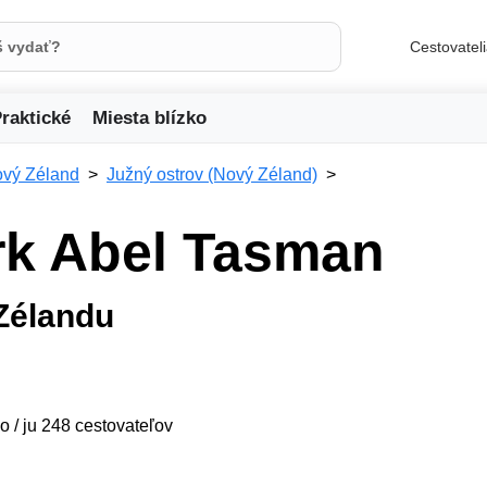
Cestovatel
raktické
Miesta blízko
vý Zéland
Južný ostrov (Nový Zéland)
rk Abel Tasman
Zélandu
o / ju 248 cestovateľov