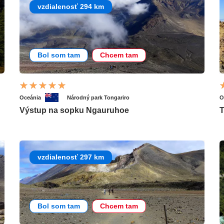
vzdialenosť 294 km
Bol som tam
Chcem tam
Oceánia
Národný park Tongariro
O
Výstup na sopku Ngauruhoe
T
vzdialenosť 297 km
Bol som tam
Chcem tam