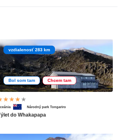
vzdialenosť 283 km
Bol som tam
Chcem tam
ceánia
Národný park Tongariro
ýlet do Whakapapa