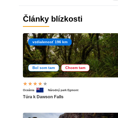
Články blízkosti
vzdialenosť 196 km
Bol som tam
Chcem tam
Oceánia
Národný park Egmont
Túra k Dawson Falls