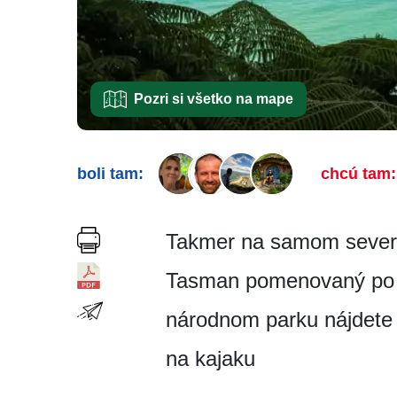
Pozri si všetko na mape
boli tam:
chcú tam:
Takmer na samom severn
Tasman pomenovaný po p
národnom parku nájdete 
na kajaku