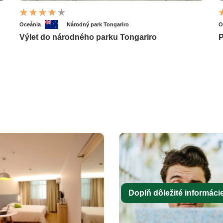
Oceánia
Národný park Tongariro
O
Výlet do národného parku Tongariro
P
Doplň dôležité informácie 