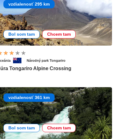
vzdialenosť 295 km
Bol som tam
Chcem tam
ceánia
Národný park Tongariro
úra Tongariro Alpine Crossing
vzdialenosť 361 km
Bol som tam
Chcem tam