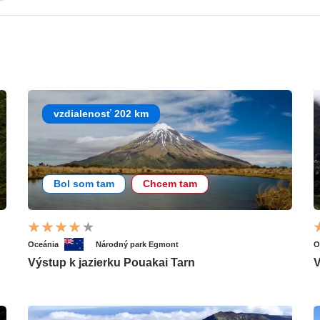
vzdialenosť 202 km
Bol som tam
Chcem tam
Oceánia
Národný park Egmont
O
Výstup k jazierku Pouakai Tarn
V