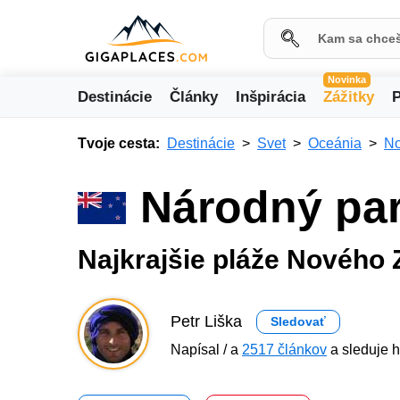
Novinka
Destinácie
Články
Inšpirácia
Zážitky
P
Tvoje cesta:
Destinácie
Svet
Oceánia
No
Národný pa
Najkrajšie pláže Nového 
Petr Liška
Sledovať
Napísal / a
2517 článkov
a sleduje h