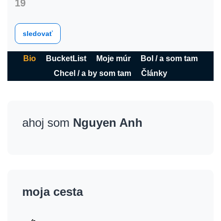
19
sledovať
Bio
BucketList
Moje múr
Bol / a som tam
Chcel / a by som tam
Články
ahoj som
Nguyen Anh
moja cesta