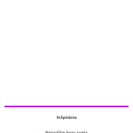
Inšpirácia
Najvyššie hory sveta