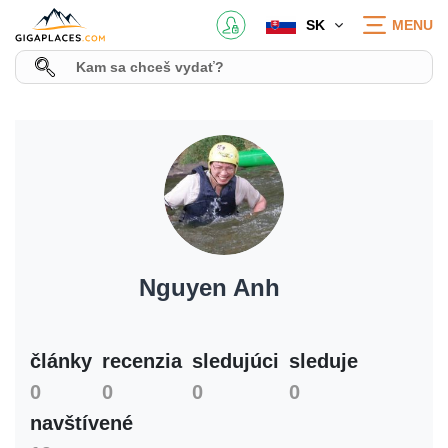
SK
MENU
Nguyen Anh
články
recenzia
sledujúci
sleduje
0
0
0
0
navštívené