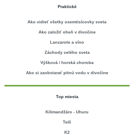
Praktické
Ako vidieť všetky osemtisícovky sveta
Ako založiť oheň v divočine
Lanzarote a víno
Záchody celého sveta
Výšková / horská choroba
Ako si zaobstarať pitnú vodu v divočine
Top miesta
Kilimandžáro - Uhuru
Telč
K2