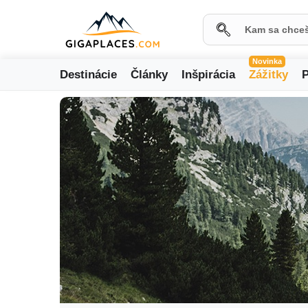
Novinka
Destinácie
Články
Inšpirácia
Zážitky
P