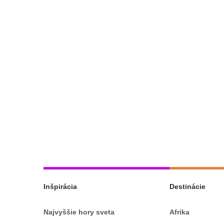
Inšpirácia
Destinácie
Najvyššie hory sveta
Afrika