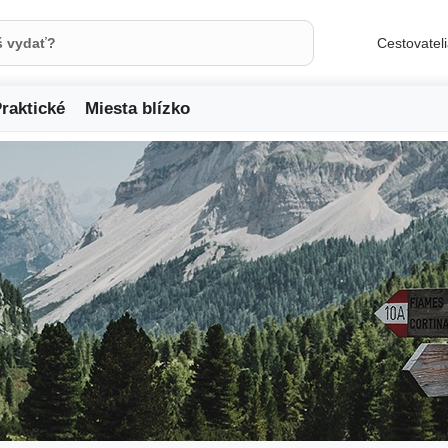
Cestovatel
raktické
Miesta blízko