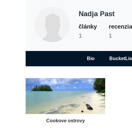
Nadja Past
články
recenzi
N
1
1
Bio
BucketLis
Cookove ostrovy