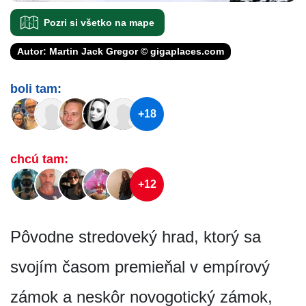
Pozri si všetko na mape
Autor: Martin Jack Gregor © gigaplaces.com
boli tam:
+18
chcú tam:
+12
Pôvodne stredoveký hrad, ktorý sa
svojím časom premieňal v empírový
zámok a neskôr novogotický zámok,