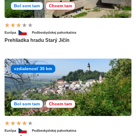
Bol som tam
Chcem tam
Európa
Podbeskydskej pahorkatina
Prehliadka hradu Starý Jičín
vzdialenosť 35 km
Bol som tam
Chcem tam
Európa
Podbeskydskej pahorkatina