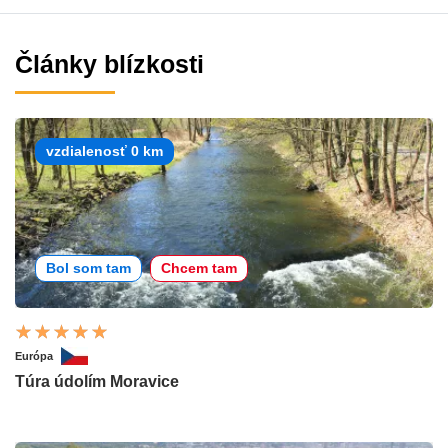
Články blízkosti
vzdialenosť 0 km
Bol som tam
Chcem tam
Európa
Túra údolím Moravice