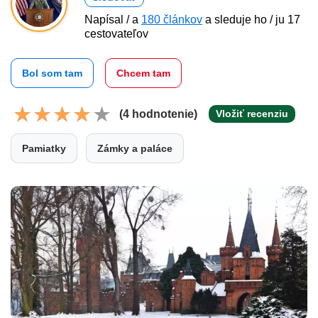
Napísal / a
180 článkov
a sleduje ho / ju 17
cestovateľov
Bol som tam
Chcem tam
(4 hodnotenie)
Vložiť recenziu
Pamiatky
Zámky a paláce