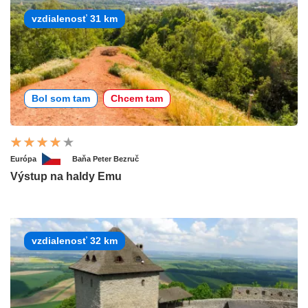
vzdialenosť 31 km
Bol som tam
Chcem tam
Európa
Baňa Peter Bezruč
Výstup na haldy Emu
vzdialenosť 32 km