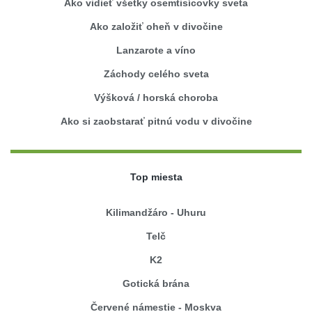
Ako vidieť všetky osemtisícovky sveta
Ako založiť oheň v divočine
Lanzarote a víno
Záchody celého sveta
Výšková / horská choroba
Ako si zaobstarať pitnú vodu v divočine
Top miesta
Kilimandžáro - Uhuru
Telč
K2
Gotická brána
Červené námestie - Moskva