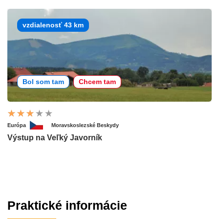
vzdialenosť 43 km
Bol som tam
Chcem tam
Európa
Moravskoslezské Beskydy
Výstup na Veľký Javorník
Praktické informácie