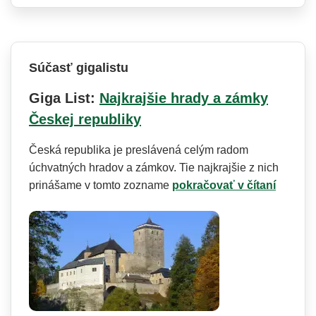
Súčasť gigalistu
Giga List:
Najkrajšie hrady a zámky
Českej republiky
Česká republika je preslávená celým radom
úchvatných hradov a zámkov. Tie najkrajšie z nich
prinášame v tomto zozname
pokračovať v čítaní