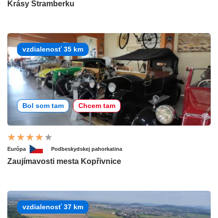
Krásy Štramberku
vzdialenosť 35 km
Bol som tam
Chcem tam
Európa
Podbeskydskej pahorkatina
Zaujímavosti mesta Kopřivnice
vzdialenosť 37 km