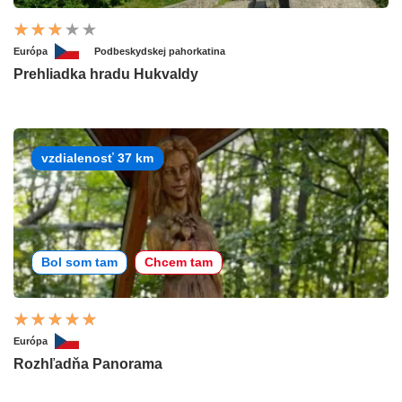
Európa
Podbeskydskej pahorkatina
Prehliadka hradu Hukvaldy
vzdialenosť 37 km
Bol som tam
Chcem tam
Európa
Rozhľadňa Panorama