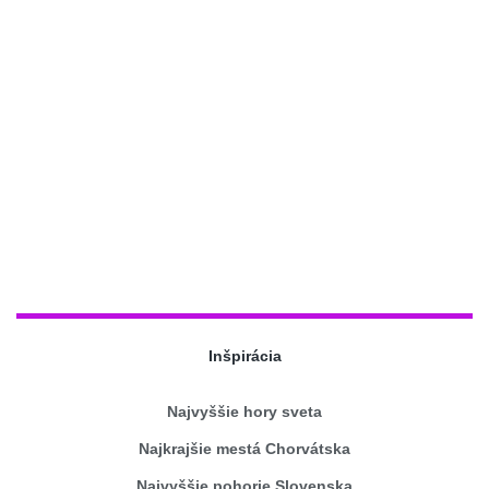
Inšpirácia
Najvyššie hory sveta
Najkrajšie mestá Chorvátska
Najvyššie pohorie Slovenska