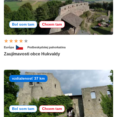
Bol som tam
Chcem tam
Európa
Podbeskydskej pahorkatina
Zaujímavosti obce Hukvaldy
vzdialenosť 37 km
Bol som tam
Chcem tam