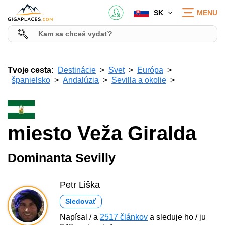
SK
MENU
Tvoje cesta:
Destinácie
Svet
Európa
španielsko
Andalúzia
Sevilla a okolie
miesto Veža Giralda
Dominanta Sevilly
Petr Liška
Sledovať
Napísal / a
2517 článkov
a sleduje ho / ju