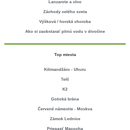
Lanzarote a víno
Záchody celého sveta
Výšková / horská choroba
Ako si zaobstarať pitnú vodu v divočine
Top miesta
Kilimandžáro - Uhuru
Telč
K2
Gotická brána
Červené námestie - Moskva
Zámok Lednice
Priepasť Macocha