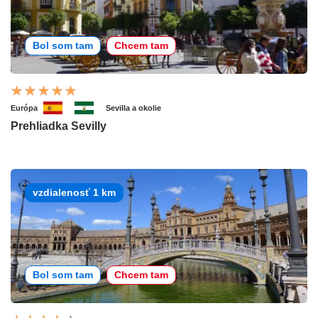
Bol som tam
Chcem tam
Európa
Sevilla a okolie
Prehliadka Sevilly
vzdialenosť 1 km
Bol som tam
Chcem tam