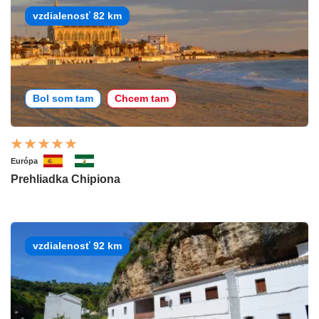
vzdialenosť 82 km
Bol som tam
Chcem tam
Európa
Prehliadka Chipiona
vzdialenosť 92 km