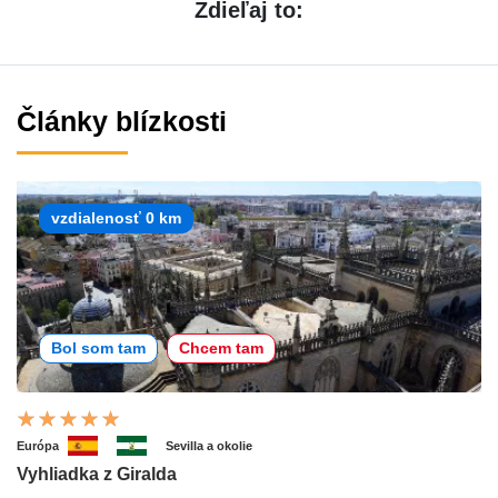
Zdieľaj to:
Články blízkosti
vzdialenosť 0 km
Bol som tam
Chcem tam
Európa
Sevilla a okolie
Vyhliadka z Giralda