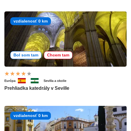
vzdialenosť 0 km
Bol som tam
Chcem tam
Európa
Sevilla a okolie
Prehliadka katedrály v Seville
vzdialenosť 0 km