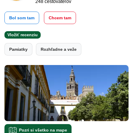
248 cestovateľov
Bol som tam
Chcem tam
Vložiť recenziu
Pamiatky
Rozhľadne a veže
Pozri si všetko na mape