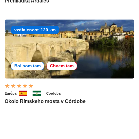
Prehliadka Ardales
vzdialenosť 120 km
Bol som tam
Chcem tam
Európa
Cordoba
Okolo Rímskeho mosta v Córdobe