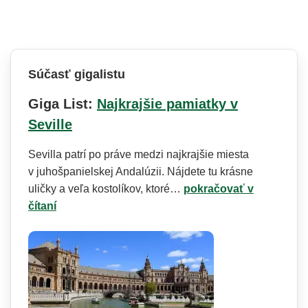
Súčasť gigalistu
Giga List:
Najkrajšie pamiatky v
Seville
Sevilla patrí po práve medzi najkrajšie miesta
v juhošpanielskej Andalúzii. Nájdete tu krásne
uličky a veľa kostolíkov, ktoré…
pokračovať v
čítaní