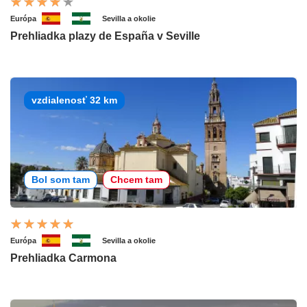
Európa
Sevilla a okolie
Prehliadka plazy de España v Seville
vzdialenosť 32 km
Bol som tam
Chcem tam
Európa
Sevilla a okolie
Prehliadka Carmona