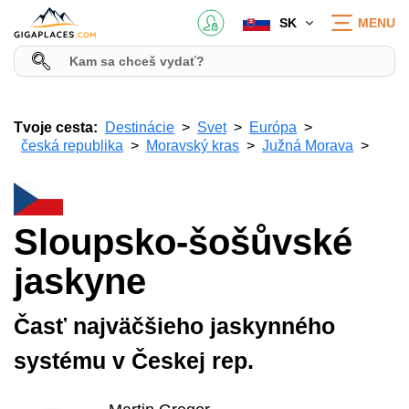
SK
MENU
Tvoje cesta:
Destinácie
Svet
Európa
česká republika
Moravský kras
Južná Morava
Sloupsko-šošůvské
jaskyne
Časť najväčšieho jaskynného
systému v Českej rep.