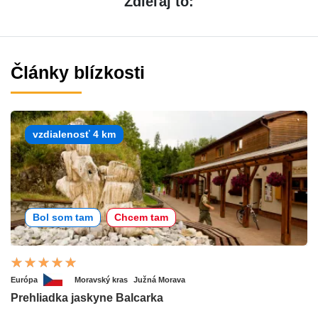
Zdieľaj to:
Články blízkosti
vzdialenosť 4 km
Bol som tam
Chcem tam
Európa
Moravský kras
Južná Morava
Prehliadka jaskyne Balcarka