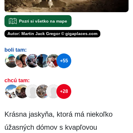
Pozri si všetko na mape
Autor: Martin Jack Gregor © gigaplaces.com
boli tam:
+55
chcú tam:
+28
Krásna jaskyňa, ktorá má niekoľko
úžasných dómov s kvapľovou