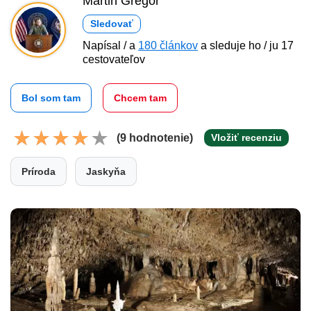
Martin Gregor
Sledovať
Napísal / a
180 článkov
a sleduje ho / ju 17
cestovateľov
Bol som tam
Chcem tam
(9 hodnotenie)
Vložiť recenziu
Príroda
Jaskyňa