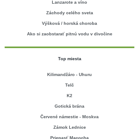
Lanzarote a víno
Záchody celého sveta
Výšková / horská choroba
Ako si zaobstarať pitnú vodu v divočine
Top miesta
Kilimandžáro - Uhuru
Telč
K2
Gotická brána
Červené námestie - Moskva
Zámok Lednice
Priepasť Macocha