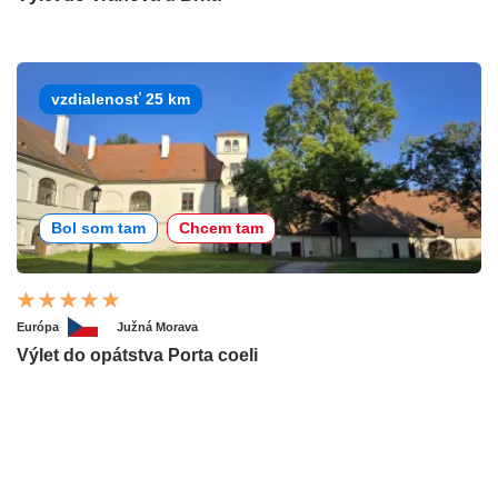
vzdialenosť 25 km
Bol som tam
Chcem tam
Európa
Južná Morava
Výlet do opátstva Porta coeli