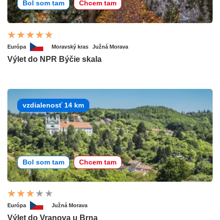
Bol som tam
Chcem tam
Európa
Moravský kras
Južná Morava
Výlet do NPR Býčie skala
vzdialenosť 14 km
Bol som tam
Chcem tam
Európa
Južná Morava
Výlet do Vranova u Brna