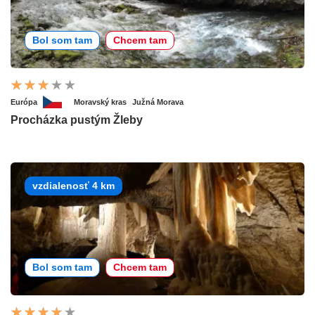
Bol som tam
Chcem tam
Európa
Moravský kras
Južná Morava
Procházka pustým Žleby
vzdialenosť 4 km
Bol som tam
Chcem tam