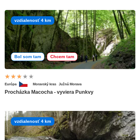
vzdialenosť 4 km
Bol som tam
Chcem tam
Európa
Moravský kras
Južná Morava
Procházka Macocha - vyviera Punkvy
vzdialenosť 4 km