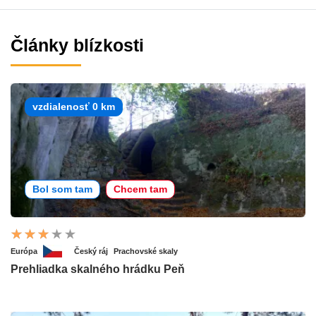
Články blízkosti
vzdialenosť 0 km
Bol som tam
Chcem tam
Európa
Český ráj
Prachovské skaly
Prehliadka skalného hrádku Peň