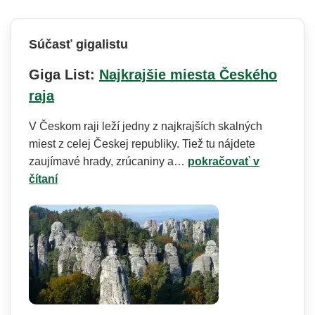
Súčasť gigalistu
Giga List:
Najkrajšie miesta Českého
raja
V Českom raji leží jedny z najkrajších skalných
miest z celej Českej republiky. Tiež tu nájdete
zaujímavé hrady, zrúcaniny a…
pokračovať v
čítaní