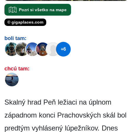
Pozri si všetko na mape
© gigaplaces.com
boli tam:
+6
chcú tam:
Skalný hrad Peň ležiaci na úplnom
západnom konci Prachovských skál bol
predtým vyhlásený lúpežníkov. Dnes