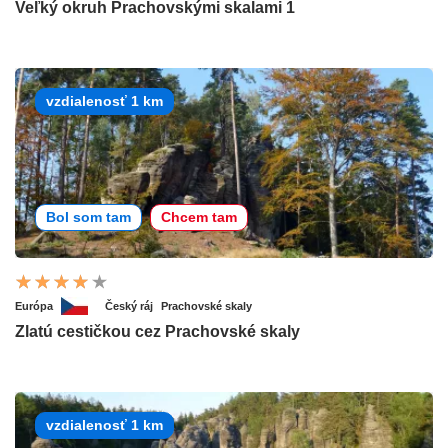
Veľký okruh Prachovskými skalami 1
vzdialenosť 1 km
Bol som tam
Chcem tam
Európa
Český ráj
Prachovské skaly
Zlatú cestičkou cez Prachovské skaly
vzdialenosť 1 km