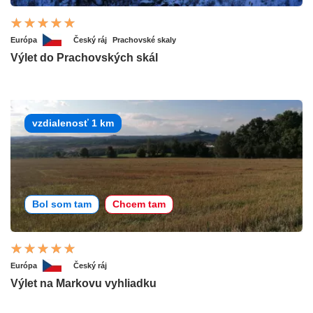
Európa
Český ráj
Prachovské skaly
Výlet do Prachovských skál
vzdialenosť 1 km
Bol som tam
Chcem tam
Európa
Český ráj
Výlet na Markovu vyhliadku