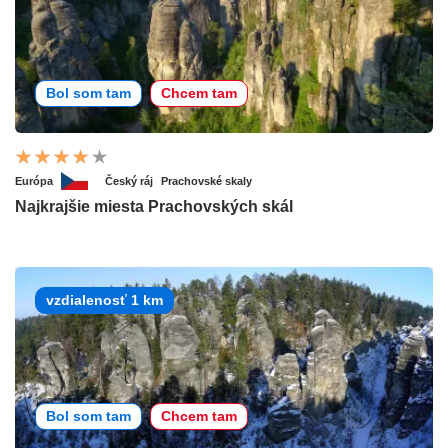
Bol som tam
Chcem tam
Európa
Český ráj
Prachovské skaly
Najkrajšie miesta Prachovských skál
vzdialenosť 1 km
Bol som tam
Chcem tam