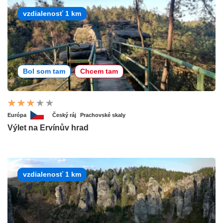
vzdialenosť 1 km
Bol som tam
Chcem tam
Európa
Český ráj
Prachovské skaly
Výlet na Ervínův hrad
vzdialenosť 1 km