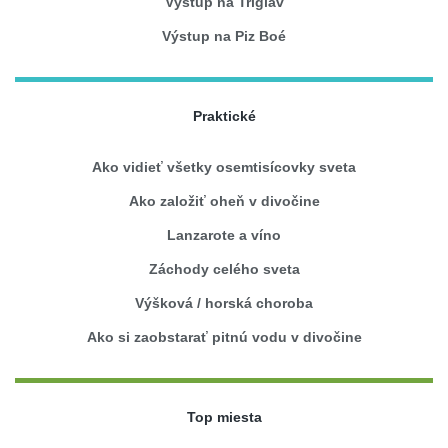
Výstup na Triglav
Výstup na Piz Boé
Praktické
Ako vidieť všetky osemtisícovky sveta
Ako založiť oheň v divočine
Lanzarote a víno
Záchody celého sveta
Výšková / horská choroba
Ako si zaobstarať pitnú vodu v divočine
Top miesta