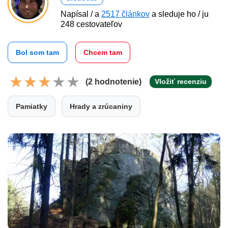
Napísal / a
2517 článkov
a sleduje ho / ju
248 cestovateľov
Bol som tam
Chcem tam
(2 hodnotenie)
Vložiť recenziu
Pamiatky
Hrady a zrúcaniny