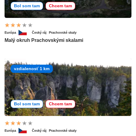
Bol som tam
Chcem tam
Európa
Český ráj
Prachovské skaly
Malý okruh Prachovskými skalami
vzdialenosť 1 km
Bol som tam
Chcem tam
Európa
Český ráj
Prachovské skaly