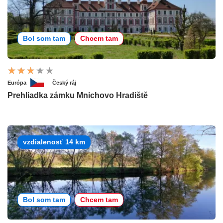
Bol som tam
Chcem tam
Európa
Český ráj
Prehliadka zámku Mnichovo Hradiště
vzdialenosť 14 km
Bol som tam
Chcem tam