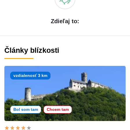
Zdieľaj to:
Články blízkosti
vzdialenosť 3 km
Bol som tam
Chcem tam