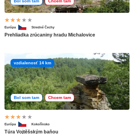
Bol som tam
Chcem tam
Európa
Stredné Čechy
Prehliadka zrúcaniny hradu Michalovice
vzdialenosť 14 km
Bol som tam
Chcem tam
Európa
Kokořínsko
Túra Vojtěšským baňou