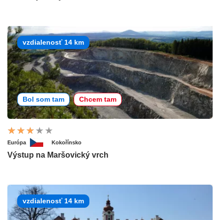
vzdialenosť 14 km
Bol som tam
Chcem tam
Európa
Kokořínsko
Výstup na Maršovický vrch
vzdialenosť 14 km