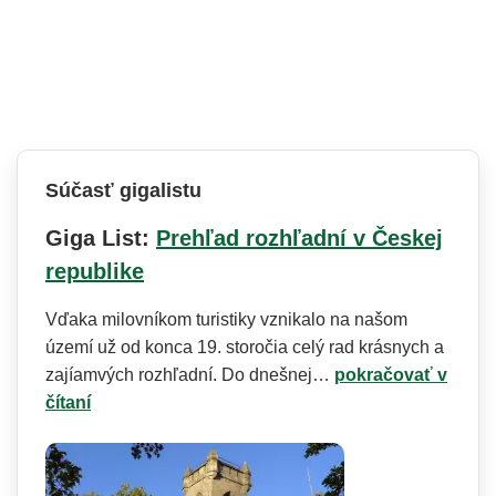
Súčasť gigalistu
Giga List:
Prehľad rozhľadní v Českej
republike
Vďaka milovníkom turistiky vznikalo na našom
území už od konca 19. storočia celý rad krásnych a
zajíamvých rozhľadní. Do dnešnej…
pokračovať v
čítaní