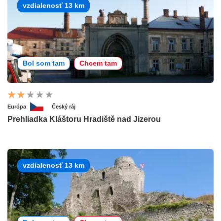
vzdialenosť 13 km
Bol som tam
Chcem tam
Európa
Český ráj
Prehliadka Kláštoru Hradiště nad Jizerou
vzdialenosť 13 km