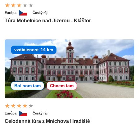
Európa
Český ráj
Túra Mohelnice nad Jizerou - Kláštor
vzdialenosť 14 km
Bol som tam
Chcem tam
Európa
Český ráj
Celodenná túra z Mnichova Hradiště