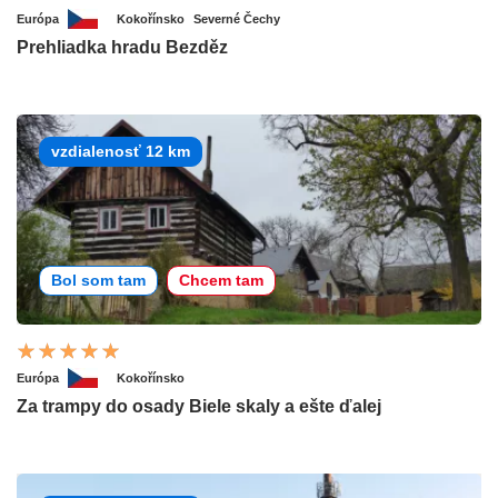
Európa
Kokořínsko
Severné Čechy
Prehliadka hradu Bezděz
vzdialenosť 12 km
Bol som tam
Chcem tam
Európa
Kokořínsko
Za trampy do osady Biele skaly a ešte ďalej