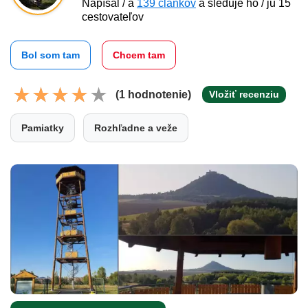
Napísal / a
139 článkov
a sleduje ho / ju 15
cestovateľov
Bol som tam
Chcem tam
(1 hodnotenie)
Vložiť recenziu
Pamiatky
Rozhľadne a veže