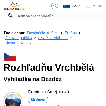
SK
MENU
Tvoje cesta:
Destinácie
Svet
Európa
česká republika
české stredohorie
Severné Čechy
Rozhľadňu Vrchbělá
Vyhliadka na Bezděz
Dominika Šmejkalová
Sledovať