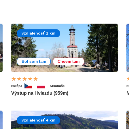
vzdialenosť 1 km
Bol som tam
Chcem tam
Európa
Krkonoše
E
Výstup na Hviezdu (959m)
M
vzdialenosť 4 km