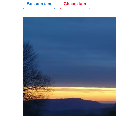
Bol som tam
Chcem tam