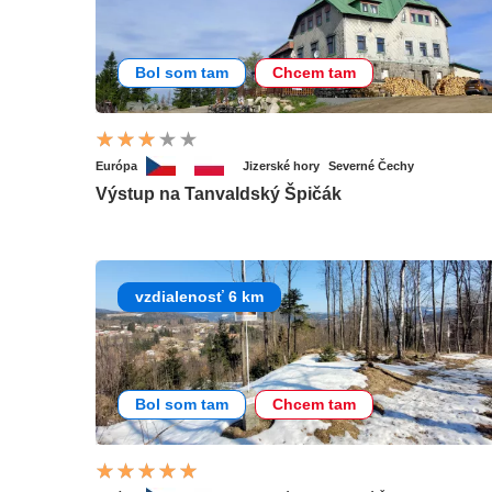
Bol som tam
Chcem tam
Európa
Jizerské hory
Severné Čechy
Výstup na Tanvaldský Špičák
vzdialenosť 6 km
Bol som tam
Chcem tam