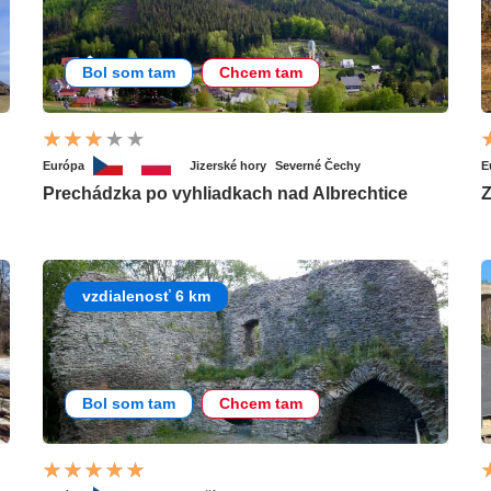
Bol som tam
Chcem tam
Európa
Jizerské hory
Severné Čechy
E
Prechádzka po vyhliadkach nad Albrechtice
Z
vzdialenosť 6 km
Bol som tam
Chcem tam