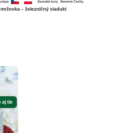
urópa
Jizerské hory
Severné Čechy
mržovka – železničný viadukt
aj tie