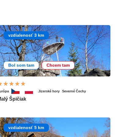
vzdialenosť 3 km
Bol som tam
Chcem tam
urópa
Jizerské hory
Severné Čechy
alý Špičiak
vzdialenosť 5 km