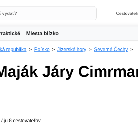
Cestovatel
raktické
Miesta blízko
ká republika
Poľsko
Jizerské hory
Severné Čechy
Maják Járy Cimrma
 / ju 8 cestovateľov