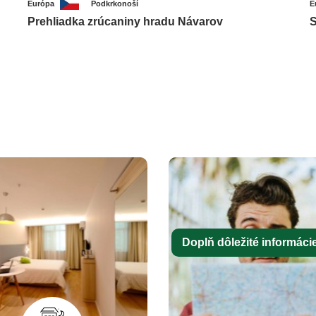
Európa
Podkrkonoší
E
Prehliadka zrúcaniny hradu Návarov
S
Doplň dôležité informácie 