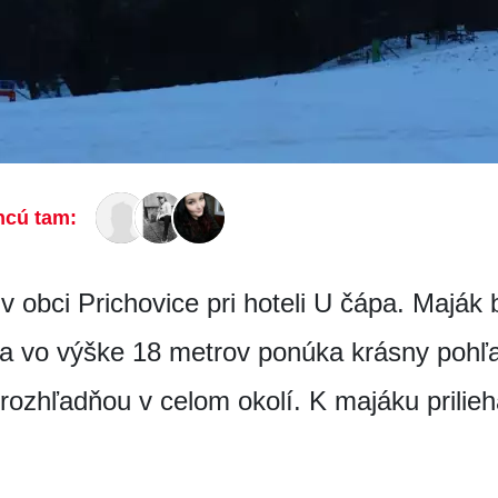
hcú tam:
obci Prichovice pri hoteli U čápa. Maják 
na vo výške 18 metrov ponúka krásny pohľa
 rozhľadňou v celom okolí. K majáku prilie