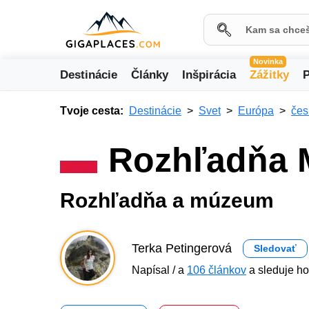
Novinka
Destinácie
Články
Inšpirácia
Zážitky
P
Tvoje cesta:
Destinácie
Svet
Európa
čes
Rozhľadňa 
Rozhľadňa a múzeum
Terka Petingerová
Sledovať
Napísal / a
106 článkov
a sleduje ho