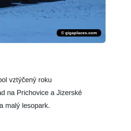
© gigaplaces.com
bol vztýčený roku
d na Prichovice a Jizerské
ha malý lesopark.