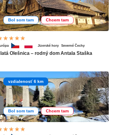
Bol som tam
Chcem tam
urópa
Jizerské hory
Severné Čechy
latá Olešnica – rodný dom Antala Staška
vzdialenosť 6 km
Bol som tam
Chcem tam