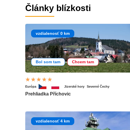
Články blízkosti
vzdialenosť 0 km
Bol som tam
Chcem tam
Európa
Jizerské hory
Severné Čechy
Prehliadka Příchovic
vzdialenosť 4 km