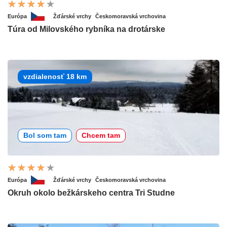
Európa
Žďárské vrchy
Českomoravská vrchovina
Túra od Milovského rybníka na drotárske
vzdialenosť 18 km
Bol som tam
Chcem tam
Európa
Žďárské vrchy
Českomoravská vrchovina
Okruh okolo bežkárskeho centra Tri Studne