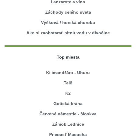
Lanzarote a víno
Záchody celého sveta
Výšková / horská choroba
Ako si zaobstarať pitnú vodu v divočine
Top miesta
Kilimandžáro - Uhuru
Telč
K2
Gotická brána
Červené námestie - Moskva
Zámok Lednice
Priepasť Macocha