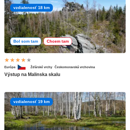
vzdialenosť 18 km
Bol som tam
Chcem tam
Európa
Žďárské vrchy
Českomoravská vrchovina
Výstup na Malinska skalu
vzdialenosť 19 km