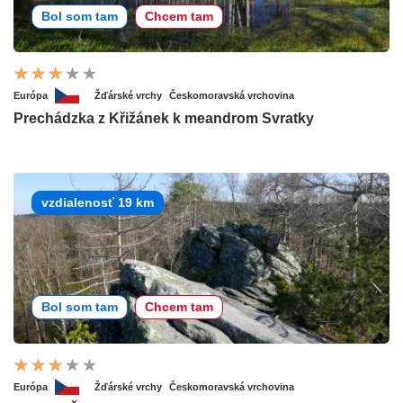
Bol som tam
Chcem tam
Európa
Žďárské vrchy
Českomoravská vrchovina
Prechádzka z Křižánek k meandrom Svratky
vzdialenosť 19 km
Bol som tam
Chcem tam
Európa
Žďárské vrchy
Českomoravská vrchovina