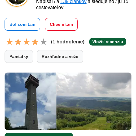
Napísal / a
139 článkov
a sleduje ho / ju 15
cestovateľov
Bol som tam
Chcem tam
(1 hodnotenie)
Vložiť recenziu
Pamiatky
Rozhľadne a veže