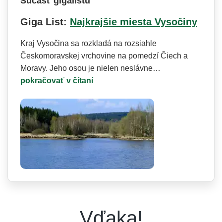
Súčasť gigalistu
Giga List:
Najkrajšie miesta Vysočiny
Kraj Vysočina sa rozkladá na rozsiahle
Českomoravskej vrchovine na pomedzí Čiech a
Moravy. Jeho osou je nielen neslávne…
pokračovať v čítaní
Vďaka!