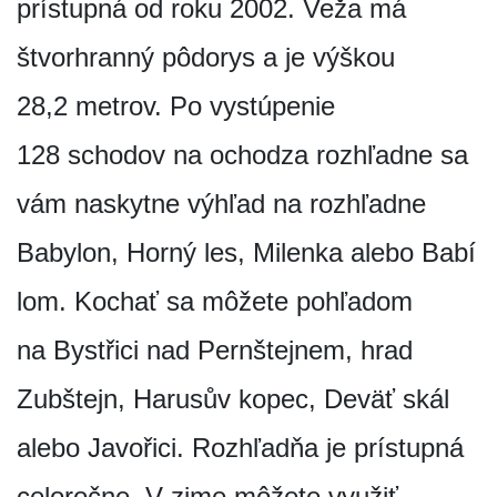
prístupná od roku 2002. Veža má
štvorhranný pôdorys a je výškou
28,2 metrov. Po vystúpenie
128 schodov na ochodza rozhľadne sa
vám naskytne výhľad na rozhľadne
Babylon, Horný les, Milenka alebo Babí
lom. Kochať sa môžete pohľadom
na Bystřici nad Pernštejnem, hrad
Zubštejn, Harusův kopec, Deväť skál
alebo Javořici. Rozhľadňa je prístupná
celoročne. V zime môžete využiť