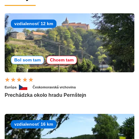
vzdialenosť 12 km
Bol som tam
Chcem tam
Európa
Českomoravská vrchovina
Prechádzka okolo hradu Pernštejn
vzdialenosť 16 km