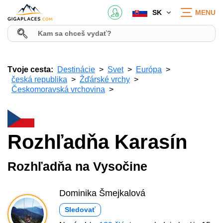
SK
MENU
Tvoje cesta:
Destinácie
Svet
Európa
česká republika
Žďárské vrchy
Českomoravská vrchovina
Rozhľadňa Karasín
Rozhľadňa na Vysočine
Dominika Šmejkalová
Sledovať