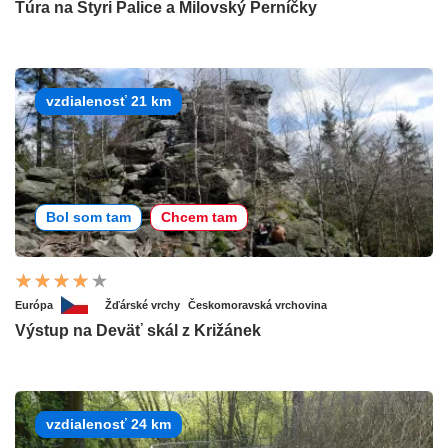
Túra na Štyri Palice a Milovský Perníčky
vzdialenosť 21 km
Bol som tam
Chcem tam
Európa
Žďárské vrchy
Českomoravská vrchovina
Výstup na Deväť skál z Križánek
vzdialenosť 24 km