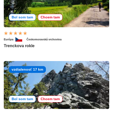
Bol som tam
Chcem tam
Európa
Českomoravská vrchovina
Trenckova rokle
vzdialenosť 17 km
Bol som tam
Chcem tam