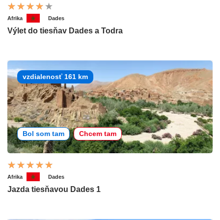
Afrika
Dades
Výlet do tiesňav Dades a Todra
vzdialenosť 161 km
Bol som tam
Chcem tam
Afrika
Dades
Jazda tiesňavou Dades 1