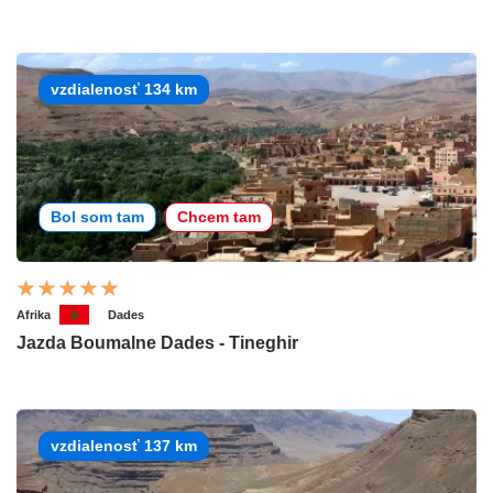
vzdialenosť 134 km
Bol som tam
Chcem tam
Afrika
Dades
Jazda Boumalne Dades - Tineghir
vzdialenosť 137 km