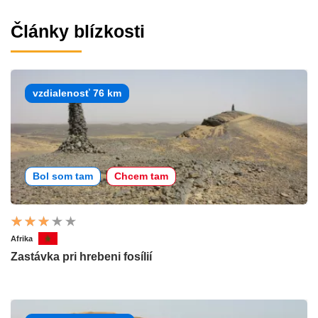
Články blízkosti
vzdialenosť 76 km
Bol som tam
Chcem tam
Afrika
Zastávka pri hrebeni fosílií