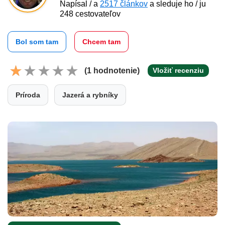
Napísal / a
2517 článkov
a sleduje ho / ju
248 cestovateľov
Bol som tam
Chcem tam
(1 hodnotenie)
Vložiť recenziu
Príroda
Jazerá a rybníky