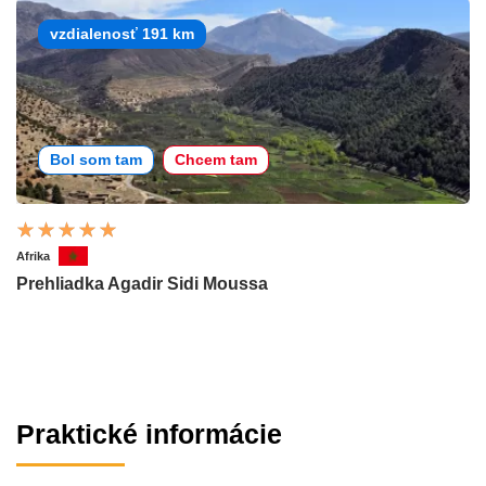
vzdialenosť 191 km
Bol som tam
Chcem tam
Afrika
Prehliadka Agadir Sidi Moussa
Praktické informácie