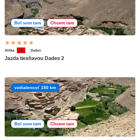
Bol som tam
Chcem tam
Afrika
Dades
Jazda tiesňavou Dades 2
vzdialenosť 150 km
Bol som tam
Chcem tam