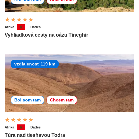
Afrika
Dades
Vyhliadková cesty na oázu Tineghir
vzdialenosť 119 km
Bol som tam
Chcem tam
Afrika
Dades
Túra nad tiesňavou Todra