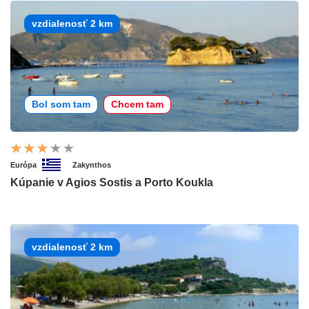
vzdialenosť 2 km
Bol som tam
Chcem tam
Európa
Zakynthos
Kúpanie v Agios Sostis a Porto Koukla
vzdialenosť 2 km