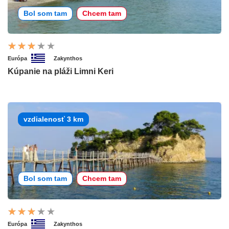
Bol som tam
Chcem tam
Európa
Zakynthos
Kúpanie na pláži Limni Keri
vzdialenosť 3 km
Bol som tam
Chcem tam
Európa
Zakynthos