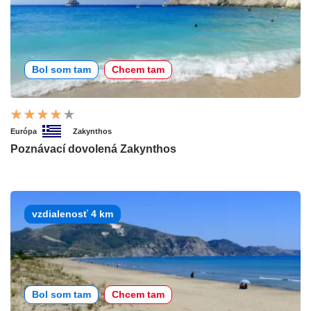
Bol som tam
Chcem tam
Európa
Zakynthos
Poznávací dovolená Zakynthos
vzdialenosť 4 km
Bol som tam
Chcem tam