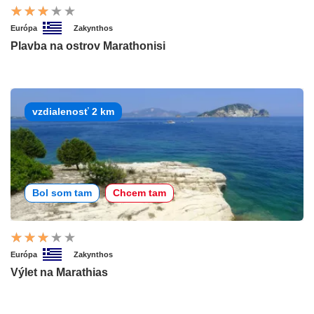
Európa
Zakynthos
Plavba na ostrov Marathonisi
vzdialenosť 2 km
Bol som tam
Chcem tam
Európa
Zakynthos
Výlet na Marathias