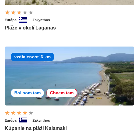
Európa
Zakynthos
Pláže v okolí Laganas
vzdialenosť 6 km
Bol som tam
Chcem tam
Európa
Zakynthos
Kúpanie na pláži Kalamaki