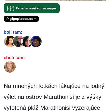
Pozri si všetko na mape
© gigaplaces.com
boli tam:
chcú tam:
Na mnohých fotkách lákajúce na lodný
výlet na ostrov Marathonisi je z výšky
vyfotená pláž Marathonisi vyzerajúce