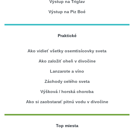
Výstup na Triglav
Výstup na Piz Boé
Praktické
Ako vidieť všetky osemtisícovky sveta
Ako založiť oheň v divočine
Lanzarote a víno
Záchody celého sveta
Výšková / horská choroba
Ako si zaobstarať pitnú vodu v divočine
Top miesta