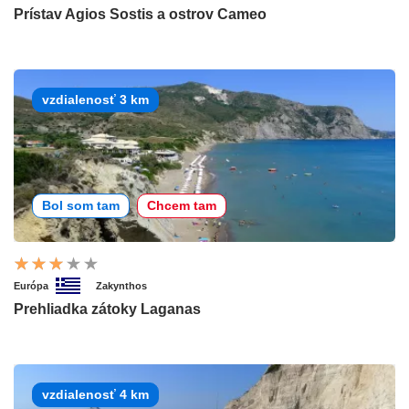
Prístav Agios Sostis a ostrov Cameo
vzdialenosť 3 km
Bol som tam
Chcem tam
Európa
Zakynthos
Prehliadka zátoky Laganas
vzdialenosť 4 km