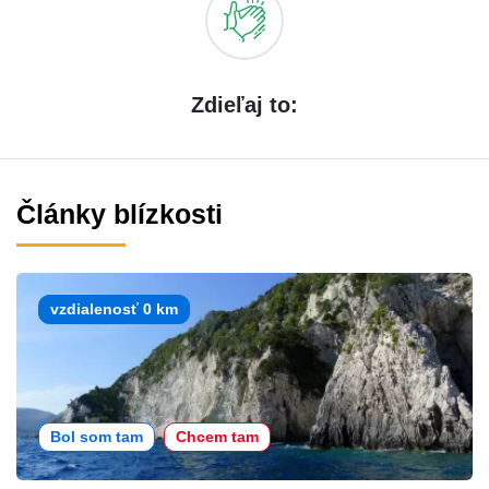
Zdieľaj to:
Články blízkosti
vzdialenosť 0 km
Bol som tam
Chcem tam