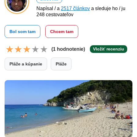
Napísal / a
2517 článkov
a sleduje ho / ju
248 cestovateľov
Bol som tam
Chcem tam
(1 hodnotenie)
Vložiť recenziu
Pláže a kúpanie
Pláže