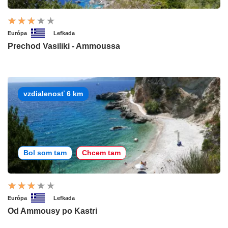
Európa
Lefkada
Prechod Vasiliki - Ammoussa
vzdialenosť 6 km
Bol som tam
Chcem tam
Európa
Lefkada
Od Ammousy po Kastri