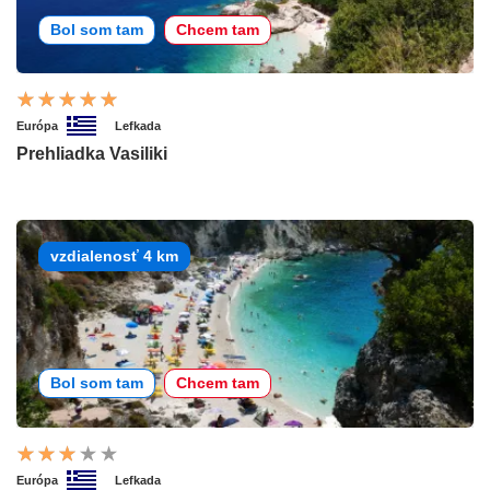
Bol som tam
Chcem tam
Európa
Lefkada
Prehliadka Vasiliki
vzdialenosť 4 km
Bol som tam
Chcem tam
Európa
Lefkada