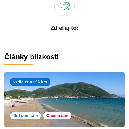
Zdieľaj to:
Články blízkosti
vzdialenosť 3 km
Bol som tam
Chcem tam