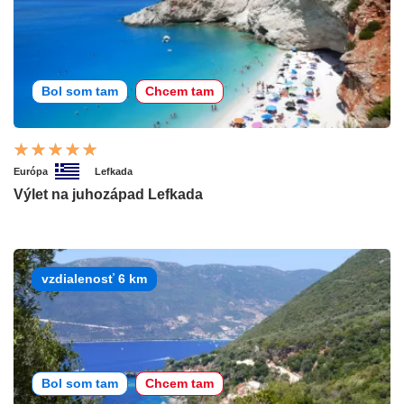
Bol som tam
Chcem tam
Európa
Lefkada
Výlet na juhozápad Lefkada
vzdialenosť 6 km
Bol som tam
Chcem tam