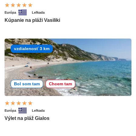
Európa
Lefkada
Kúpanie na pláži Vasiliki
vzdialenosť 3 km
Bol som tam
Chcem tam
Európa
Lefkada
Výlet na pláž Gialos