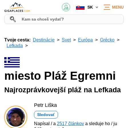
SK
MENU
Tvoje cesta:
Destinácie
Svet
Európa
Grécko
Lefkada
miesto Pláž Egremni
Najrozprávkovejší pláž na Lefkada
Petr Liška
Sledovať
Napísal / a
2517 článkov
a sleduje ho / ju