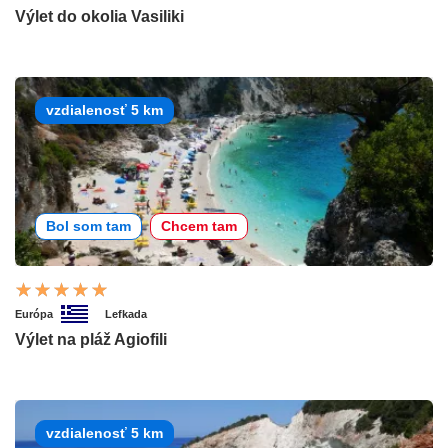
Výlet do okolia Vasiliki
vzdialenosť 5 km
Bol som tam
Chcem tam
Európa
Lefkada
Výlet na pláž Agiofili
vzdialenosť 5 km