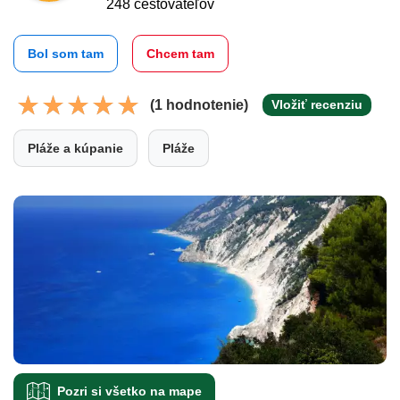
248 cestovateľov
Bol som tam
Chcem tam
(1 hodnotenie)
Vložiť recenziu
Pláže a kúpanie
Pláže
Pozri si všetko na mape