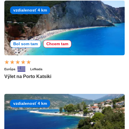
vzdialenosť 4 km
Bol som tam
Chcem tam
Európa
Lefkada
Výlet na Porto Katsiki
vzdialenosť 4 km