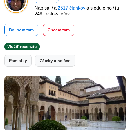
Napísal / a
2517 článkov
a sleduje ho / ju
248 cestovateľov
Bol som tam
Chcem tam
Vložiť recenziu
Pamiatky
Zámky a paláce