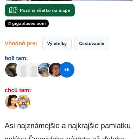
Pozri si všetko na mape
© gigaplaces.com
Vhodné pre:
Výletníky
Cestovatele
boli tam:
+6
chcú tam:
Asi najznámejšie a najkrajšie pamiatku