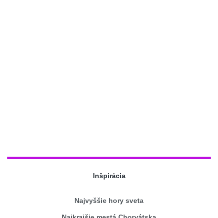
Inšpirácia
Najvyššie hory sveta
Najkrajšie mestá Chorvátska