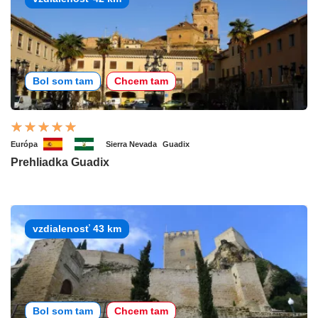
Bol som tam
Chcem tam
Európa
Sierra Nevada
Guadix
Prehliadka Guadix
vzdialenosť 43 km
Bol som tam
Chcem tam