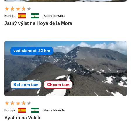
Európa
Sierra Nevada
Jarný výlet na Hoya de la Mora
vzdialenosť 22 km
Bol som tam
Chcem tam
Európa
Sierra Nevada
Výstup na Velete