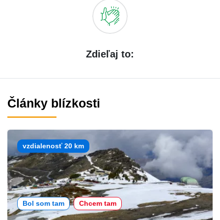
Zdieľaj to:
Články blízkosti
vzdialenosť 20 km
Bol som tam
Chcem tam