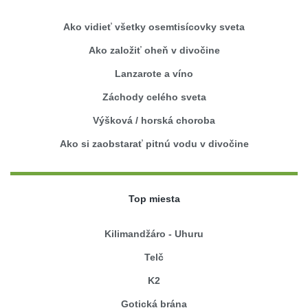
Ako vidieť všetky osemtisícovky sveta
Ako založiť oheň v divočine
Lanzarote a víno
Záchody celého sveta
Výšková / horská choroba
Ako si zaobstarať pitnú vodu v divočine
Top miesta
Kilimandžáro - Uhuru
Telč
K2
Gotická brána