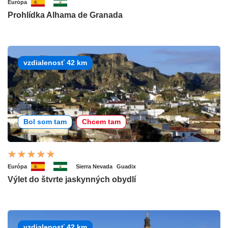
Európa
Prohlídka Alhama de Granada
vzdialenosť 42 km
Bol som tam
Chcem tam
Európa
Sierra Nevada
Guadix
Výlet do štvrte jaskynných obydlí
vzdialenosť 42 km