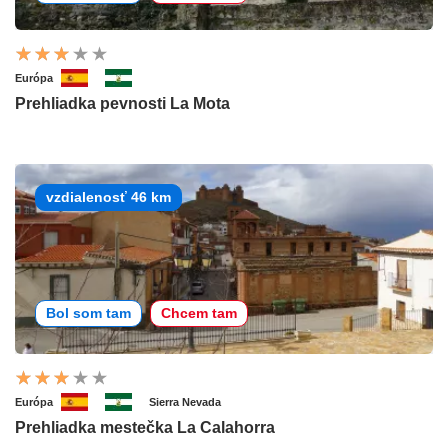
Európa
Prehliadka pevnosti La Mota
vzdialenosť 46 km
Bol som tam
Chcem tam
Európa
Sierra Nevada
Prehliadka mestečka La Calahorra