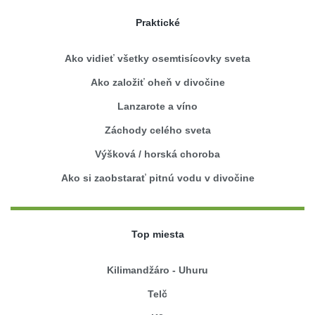
Praktické
Ako vidieť všetky osemtisícovky sveta
Ako založiť oheň v divočine
Lanzarote a víno
Záchody celého sveta
Výšková / horská choroba
Ako si zaobstarať pitnú vodu v divočine
Top miesta
Kilimandžáro - Uhuru
Telč