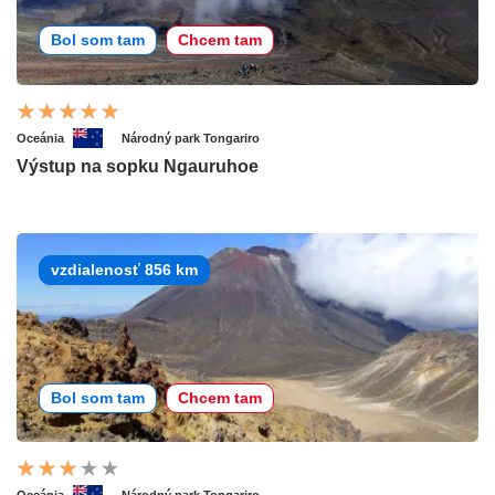
Bol som tam
Chcem tam
Oceánia
Národný park Tongariro
Výstup na sopku Ngauruhoe
vzdialenosť 856 km
Bol som tam
Chcem tam