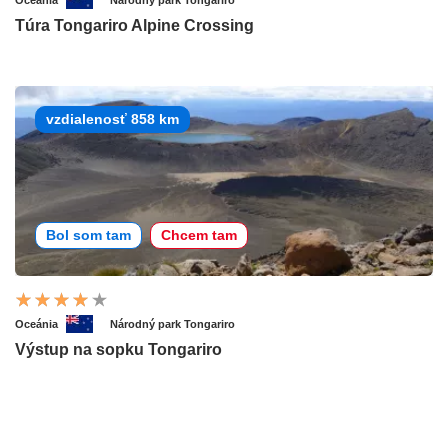
Oceánia
Národný park Tongariro
Túra Tongariro Alpine Crossing
vzdialenosť 858 km
Bol som tam
Chcem tam
Oceánia
Národný park Tongariro
Výstup na sopku Tongariro