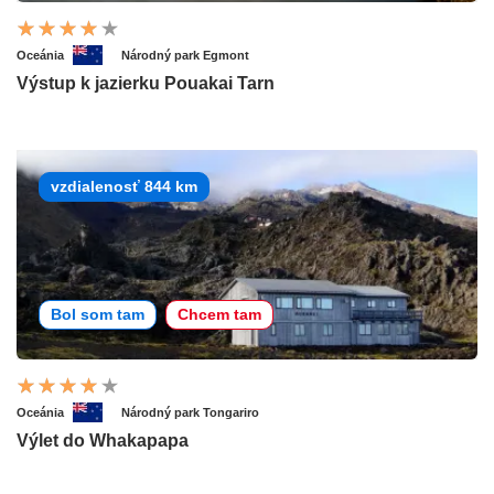
Oceánia
Národný park Egmont
Výstup k jazierku Pouakai Tarn
vzdialenosť 844 km
Bol som tam
Chcem tam
Oceánia
Národný park Tongariro
Výlet do Whakapapa