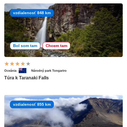
vzdialenosť 848 km
Bol som tam
Chcem tam
Oceánia
Národný park Tongariro
Túra k Taranaki Falls
vzdialenosť 855 km