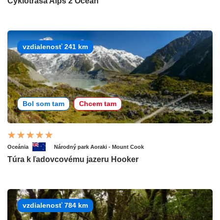
Cyklotrasa Alps 2 Ocean
vzdialenosť 241 km
Bol som tam
Chcem tam
Oceánia
Národný park Aoraki - Mount Cook
Túra k ľadovcovému jazeru Hooker
vzdialenosť 784 km