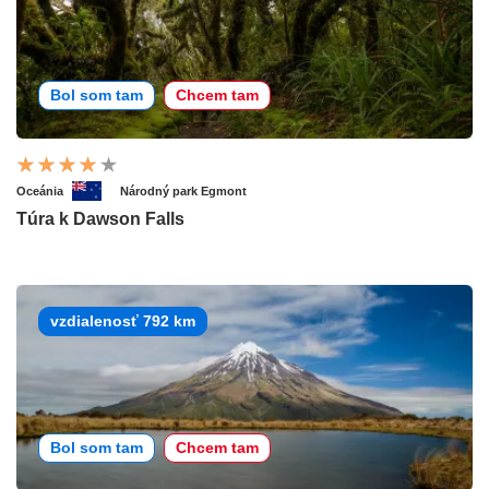
Bol som tam
Chcem tam
Oceánia
Národný park Egmont
Túra k Dawson Falls
vzdialenosť 792 km
Bol som tam
Chcem tam