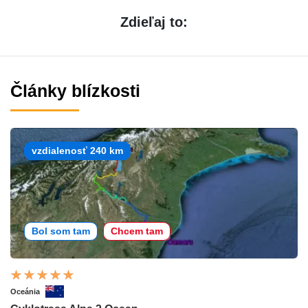
Zdieľaj to:
Články blízkosti
vzdialenosť 240 km
Bol som tam
Chcem tam
Oceánia