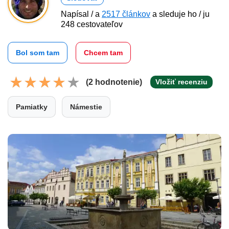
Napísal / a
2517 článkov
a sleduje ho / ju
248 cestovateľov
Bol som tam
Chcem tam
(2 hodnotenie)
Vložiť recenziu
Pamiatky
Námestie