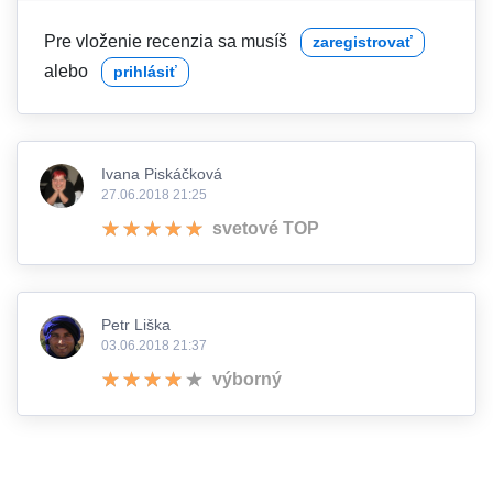
Pre vloženie recenzia sa musíš
zaregistrovať
alebo
prihlásiť
Ivana Piskáčková
27.06.2018 21:25
svetové TOP
Petr Liška
03.06.2018 21:37
výborný