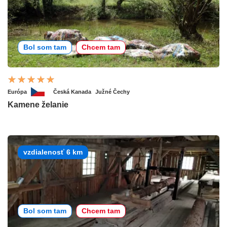
Bol som tam
Chcem tam
Európa
Česká Kanada
Južné Čechy
Kamene želanie
vzdialenosť 6 km
Bol som tam
Chcem tam