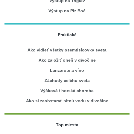
Výstup na Triglav
Výstup na Piz Boé
Praktické
Ako vidieť všetky osemtisícovky sveta
Ako založiť oheň v divočine
Lanzarote a víno
Záchody celého sveta
Výšková / horská choroba
Ako si zaobstarať pitnú vodu v divočine
Top miesta