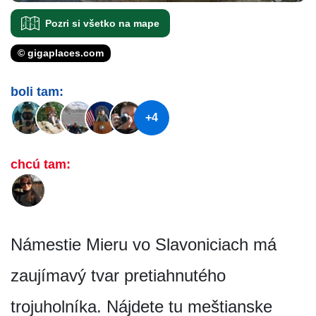
Pozri si všetko na mape
© gigaplaces.com
boli tam:
+4
chcú tam:
Námestie Mieru vo Slavoniciach má
zaujímavý tvar pretiahnutého
trojuholníka. Nájdete tu meštianske