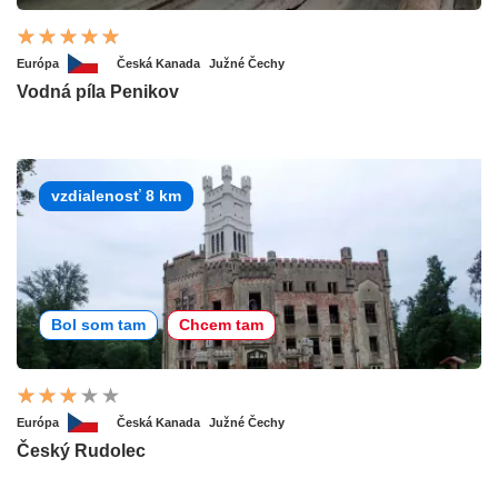
Európa
Česká Kanada
Južné Čechy
Vodná píla Penikov
vzdialenosť 8 km
Bol som tam
Chcem tam
Európa
Česká Kanada
Južné Čechy
Český Rudolec