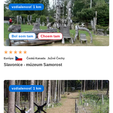
vzdialenosť 1 km
Bol som tam
Chcem tam
Európa
Česká Kanada
Južné Čechy
Slavonice - múzeum Samorost
vzdialenosť 1 km