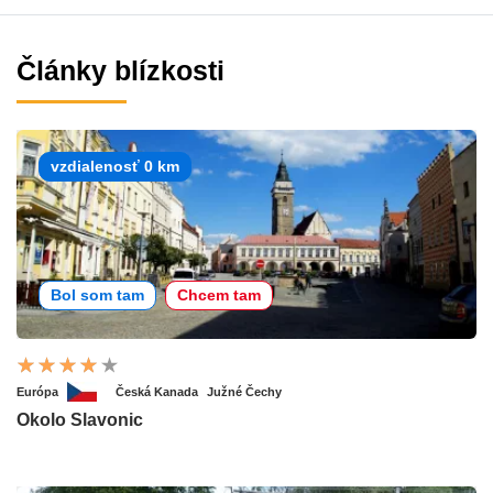
Články blízkosti
vzdialenosť 0 km
Bol som tam
Chcem tam
Európa
Česká Kanada
Južné Čechy
Okolo Slavonic