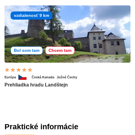
vzdialenosť 9 km
Bol som tam
Chcem tam
Európa
Česká Kanada
Južné Čechy
Prehliadka hradu Landštejn
Praktické informácie