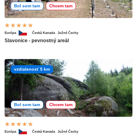
Bol som tam
Chcem tam
Európa
Česká Kanada
Južné Čechy
Slavonice - pevnostný areál
vzdialenosť 5 km
Bol som tam
Chcem tam
Európa
Česká Kanada
Južné Čechy