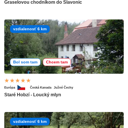
Graselovou chodníkom do Slavonic
vzdialenosť 6 km
Bol som tam
Chcem tam
Európa
Česká Kanada
Južné Čechy
Staré Hobzí - Loucký mlyn
vzdialenosť 6 km