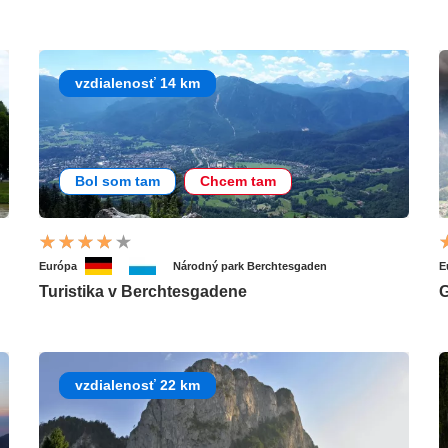
vzdialenosť 14 km
Bol som tam
Chcem tam
Európa
Národný park Berchtesgaden
E
Turistika v Berchtesgadene
G
vzdialenosť 22 km