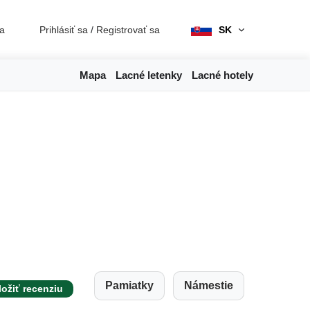
ia
Prihlásiť sa
/
Registrovať sa
SK
Mapa
Lacné letenky
Lacné hotely
Pamiatky
Námestie
ložiť recenziu