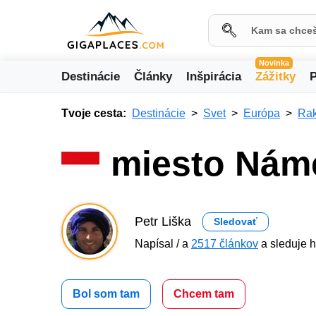
Novinka
Destinácie
Články
Inšpirácia
Zážitky
P
Tvoje cesta:
Destinácie
Svet
Európa
Ra
miesto Náme
Petr Liška
Sledovať
Napísal / a
2517 článkov
a sleduje h
Bol som tam
Chcem tam