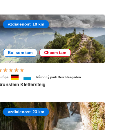
vzdialenosť 18 km
Bol som tam
Chcem tam
urópa
Národný park Berchtesgaden
runstein Klettersteig
vzdialenosť 23 km