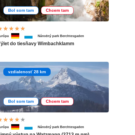
Bol som tam
Chcem tam
urópa
Národný park Berchtesgaden
ýlet do tiesňavy Wimbachklamm
vzdialenosť 28 km
Bol som tam
Chcem tam
urópa
Národný park Berchtesgaden
imný výstup na Watzmann (2713 m nm)