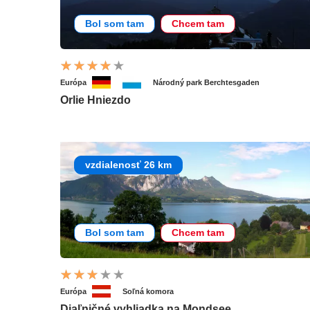
Bol som tam
Chcem tam
Európa
Národný park Berchtesgaden
Orlie Hniezdo
vzdialenosť 26 km
Bol som tam
Chcem tam
Európa
Soľná komora
Diaľničné vyhliadka na Mondsee