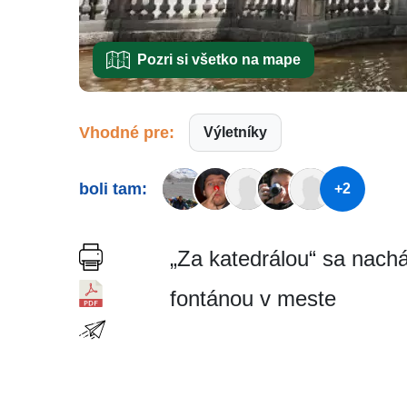
Pozri si všetko na mape
Vhodné pre:
Výletníky
boli tam:
+2
„Za katedrálou“ sa nachá
fontánou v meste