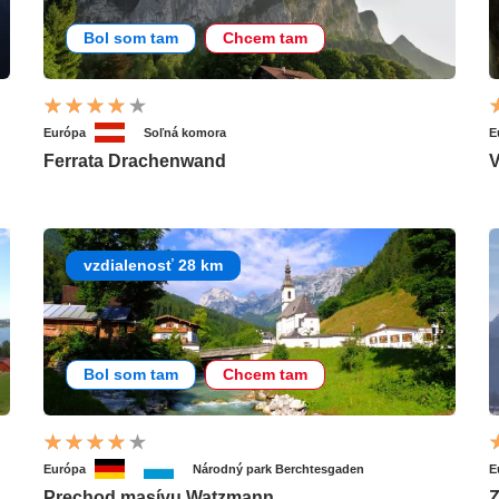
Bol som tam
Chcem tam
Európa
Soľná komora
E
Ferrata Drachenwand
V
vzdialenosť 28 km
Bol som tam
Chcem tam
Európa
Národný park Berchtesgaden
E
Prechod masívu Watzmann
Z