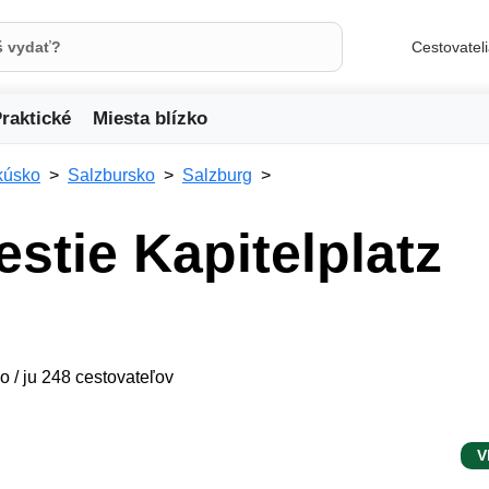
Cestovatel
raktické
Miesta blízko
kúsko
Salzbursko
Salzburg
stie Kapitelplatz
o / ju 248 cestovateľov
V