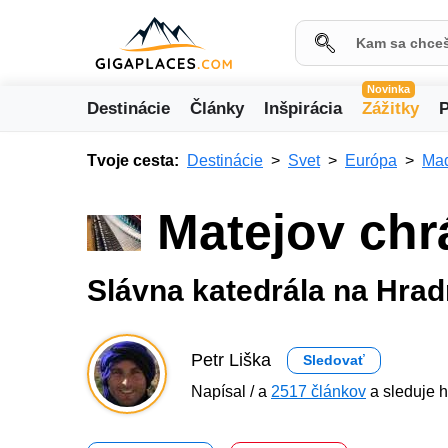
Novinka
Destinácie
Články
Inšpirácia
Zážitky
P
Tvoje cesta:
Destinácie
Svet
Európa
Ma
Matejov chr
Slávna katedrála na Hra
Petr Liška
Sledovať
Napísal / a
2517 článkov
a sleduje h