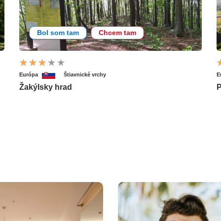
Bol som tam
Chcem tam
Európa
Štiavnické vrchy
E
Žakýlsky hrad
P