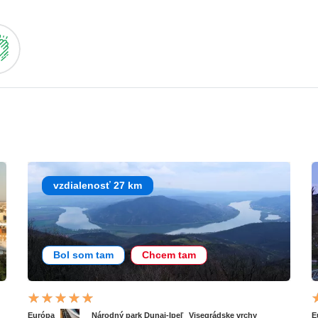
vzdialenosť 27 km
Bol som tam
Chcem tam
Európa
Národný park Dunaj-Ipeľ
Visegrádske vrchy
E