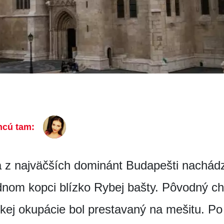
hcú tam:
 z najväčších dominánt Budapešti nachádz
dnom kopci blízko Rybej bašty. Pôvodný c
ckej okupácie bol prestavaný na mešitu. P