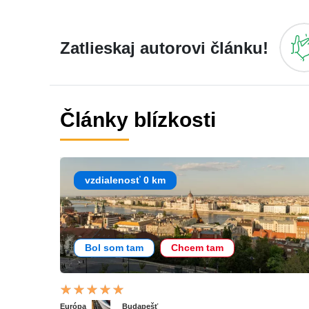
Zatlieskaj autorovi článku!
Články blízkosti
vzdialenosť 0 km
Bol som tam
Chcem tam
Európa
Budapešť