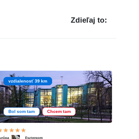
Zdieľaj to:
vzdialenosť 39 km
Bol som tam
Chcem tam
urópa
Esztergom