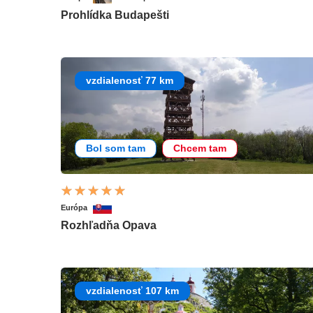
Prohlídka Budapešti
vzdialenosť 77 km
Bol som tam
Chcem tam
Európa
Rozhľadňa Opava
vzdialenosť 107 km