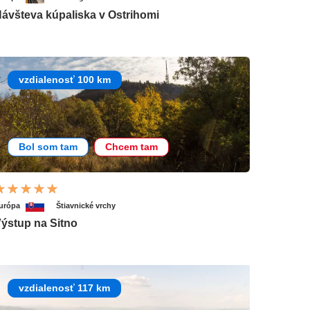
ávšteva kúpaliska v Ostrihomi
vzdialenosť 100 km
Bol som tam
Chcem tam
urópa
Štiavnické vrchy
ýstup na Sitno
vzdialenosť 117 km