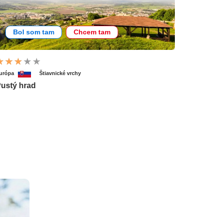
Bol som tam
Chcem tam
urópa
Štiavnické vrchy
ustý hrad