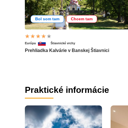
Bol som tam
Chcem tam
Európa
Štiavnické vrchy
Prehliadka Kalvárie v Banskej Štiavnici
Praktické informácie