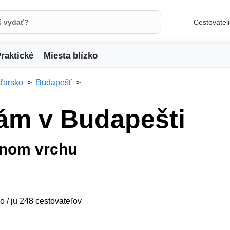
Cestovatel
raktické
Miesta blízko
ďarsko
Budapešť
ám v Budapešti
dnom vrchu
o / ju 248 cestovateľov