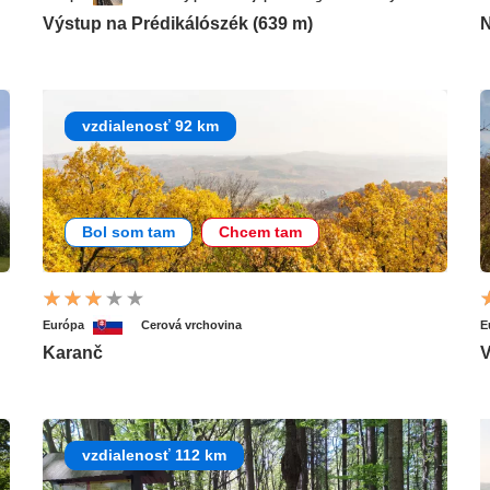
Výstup na Prédikálószék (639 m)
N
vzdialenosť 92 km
Bol som tam
Chcem tam
Európa
Cerová vrchovina
E
Karanč
V
vzdialenosť 112 km