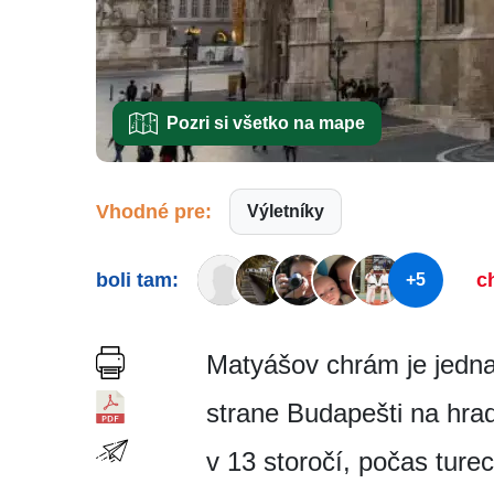
Pozri si všetko na mape
Vhodné pre:
Výletníky
boli tam:
c
+5
Matyášov chrám je jedna
strane Budapešti na hra
v 13 storočí, počas ture