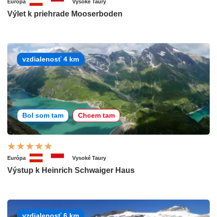
Európa
Vysoké Taury
Výlet k priehrade Mooserboden
vzdialenosť 4 km
Bol som tam
Chcem tam
Európa
Vysoké Taury
Výstup k Heinrich Schwaiger Haus
vzdialenosť 6 km