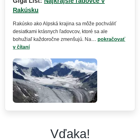
Giga List:
Najkrajšie ľadovce v
Rakúsku
Rakúsko ako Alpská krajina sa môže pochváliť
desiatkami krásnych ľadovcov, ktoré sa ale
bohužiaľ každoročne zmenšujú. Na…
pokračovať
v čítaní
Vďaka!