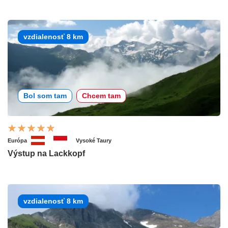
vzdialenosť 8 km
Bol som tam
Chcem tam
Európa
Vysoké Taury
Výstup na Lackkopf
vzdialenosť 8 km