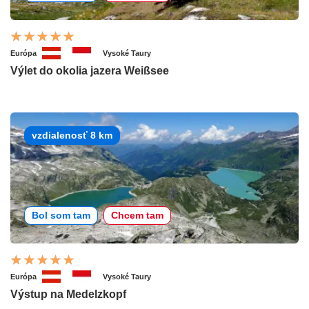
Európa
Vysoké Taury
Výlet do okolia jazera Weißsee
vzdialenosť 8 km
Bol som tam
Chcem tam
Európa
Vysoké Taury
Výstup na Medelzkopf