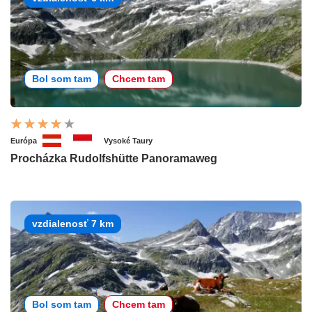
Bol som tam
Chcem tam
Európa
Vysoké Taury
Procházka Rudolfshütte Panoramaweg
vzdialenosť 7 km
Bol som tam
Chcem tam