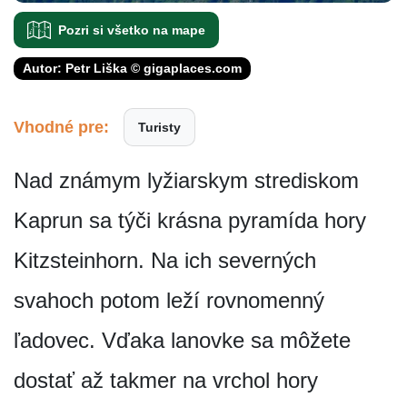
Pozri si všetko na mape
Autor: Petr Liška © gigaplaces.com
Vhodné pre:
Turisty
Nad známym lyžiarskym strediskom
Kaprun sa týči krásna pyramída hory
Kitzsteinhorn. Na ich severných
svahoch potom leží rovnomenný
ľadovec. Vďaka lanovke sa môžete
dostať až takmer na vrchol hory