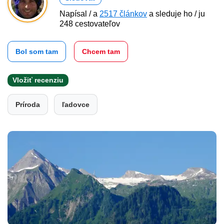
Napísal / a
2517 článkov
a sleduje ho / ju
248 cestovateľov
Bol som tam
Chcem tam
Vložiť recenziu
Príroda
ľadovce