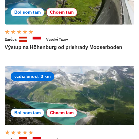
Bol som tam
Chcem tam
Európa
Vysoké Taury
Výstup na Höhenburg od priehrady Mooserboden
vzdialenosť 3 km
Bol som tam
Chcem tam