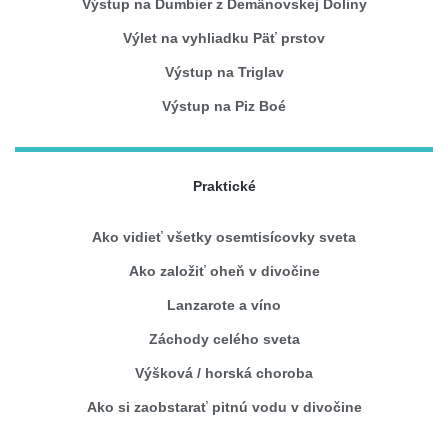
Výstup na Ďumbier z Demänovskej Doliny
Výlet na vyhliadku Päť prstov
Výstup na Triglav
Výstup na Piz Boé
Praktické
Ako vidieť všetky osemtisícovky sveta
Ako založiť oheň v divočine
Lanzarote a víno
Záchody celého sveta
Výšková / horská choroba
Ako si zaobstarať pitnú vodu v divočine