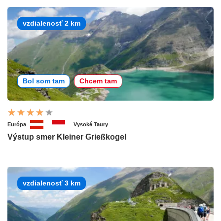
vzdialenosť 2 km
Bol som tam
Chcem tam
Európa
Vysoké Taury
Výstup smer Kleiner Grießkogel
vzdialenosť 3 km