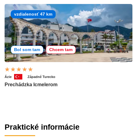
vzdialenosť 47 km
Bol som tam
Chcem tam
Ázie
Západné Turecko
Prechádzka Icmelerom
Praktické informácie