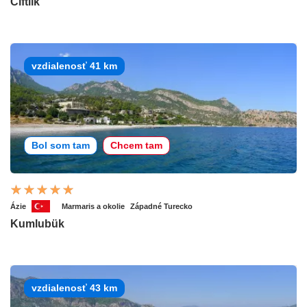
Ciftlik
vzdialenosť 41 km
Bol som tam
Chcem tam
Ázie
Marmaris a okolie
Západné Turecko
Kumlubük
vzdialenosť 43 km