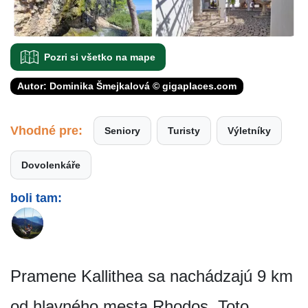
Pozri si všetko na mape
Autor: Dominika Šmejkalová © gigaplaces.com
Vhodné pre:
Seniory
Turisty
Výletníky
Dovolenkáře
boli tam:
Pramene Kallithea sa nachádzajú 9 km
od hlavného mesta Rhodos. Toto