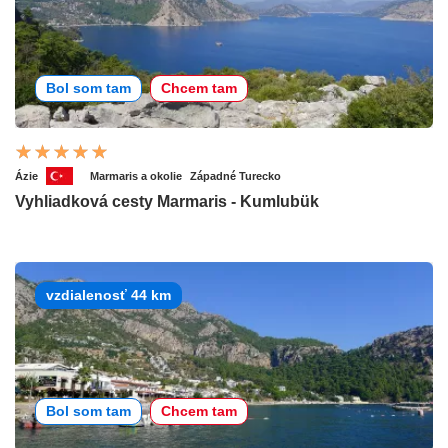
Bol som tam
Chcem tam
Ázie
Marmaris a okolie
Západné Turecko
Vyhliadková cesty Marmaris - Kumlubük
vzdialenosť 44 km
Bol som tam
Chcem tam