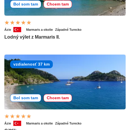
Bol som tam
Chcem tam
Ázie
Marmaris a okolie
Západné Turecko
Lodný výlet z Marmaris II.
vzdialenosť 37 km
Bol som tam
Chcem tam
Ázie
Marmaris a okolie
Západné Turecko