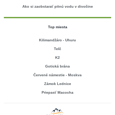
Ako si zaobstarať pitnú vodu v divočine
Top miesta
Kilimandžáro - Uhuru
Telč
K2
Gotická brána
Červené námestie - Moskva
Zámok Lednice
Priepasť Macocha