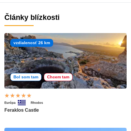
Články blízkosti
vzdialenosť 26 km
Bol som tam
Chcem tam
Európa
Rhodos
Feraklos Castle