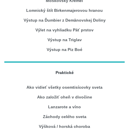
Moskovský Kremeľ
Lomnický štít Birkenmajerovou hranou
Výstup na Ďumbier z Demänovskej Doliny
Výlet na vyhliadku Päť prstov
Výstup na Triglav
Výstup na Piz Boé
Praktické
Ako vidieť všetky osemtisícovky sveta
Ako založiť oheň v divočine
Lanzarote a víno
Záchody celého sveta
Výšková / horská choroba