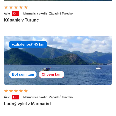
Ázie
Marmaris a okolie
Západné Turecko
Kúpanie v Turunc
vzdialenosť 45 km
Bol som tam
Chcem tam
Ázie
Marmaris a okolie
Západné Turecko
Lodný výlet z Marmaris I.