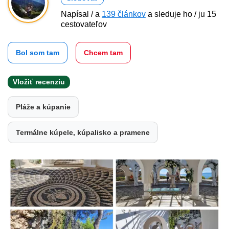
Napísal / a
139 článkov
a sleduje ho / ju 15
cestovateľov
Bol som tam
Chcem tam
Vložiť recenziu
Pláže a kúpanie
Termálne kúpele, kúpalisko a pramene