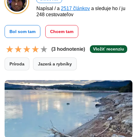
Napísal / a
2517 článkov
a sleduje ho / ju
248 cestovateľov
Bol som tam
Chcem tam
(3 hodnotenie)
Vložiť recenziu
Príroda
Jazerá a rybníky