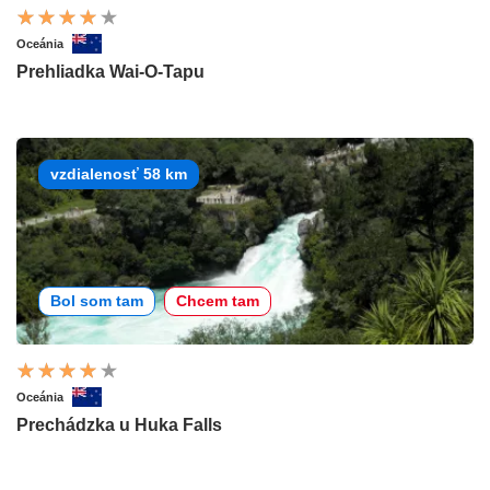
Oceánia
Prehliadka Wai-O-Tapu
vzdialenosť 58 km
Bol som tam
Chcem tam
Oceánia
Prechádzka u Huka Falls