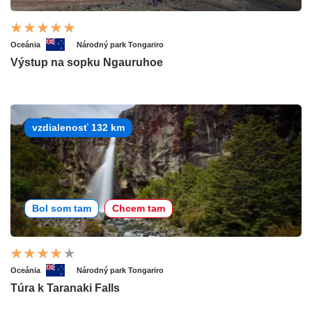
Oceánia
Národný park Tongariro
Výstup na sopku Ngauruhoe
vzdialenosť 132 km
Bol som tam
Chcem tam
Oceánia
Národný park Tongariro
Túra k Taranaki Falls