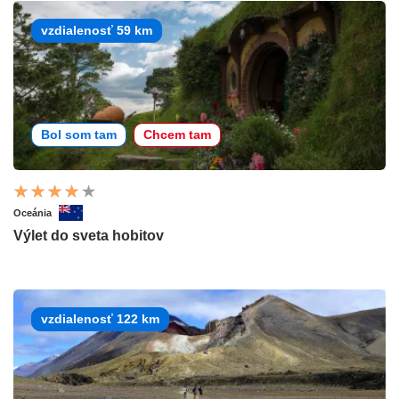
vzdialenosť 59 km
Bol som tam
Chcem tam
Oceánia
Výlet do sveta hobitov
vzdialenosť 122 km