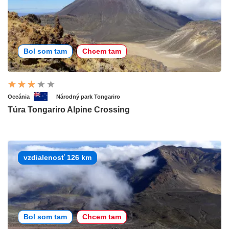
Bol som tam
Chcem tam
Oceánia
Národný park Tongariro
Túra Tongariro Alpine Crossing
vzdialenosť 126 km
Bol som tam
Chcem tam