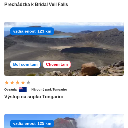
Prechádzka k Bridal Veil Falls
vzdialenosť 123 km
Bol som tam
Chcem tam
Oceánia
Národný park Tongariro
Výstup na sopku Tongariro
vzdialenosť 125 km