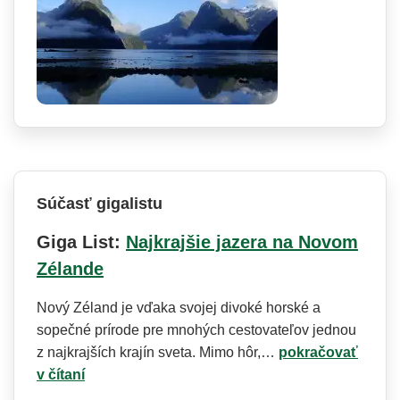
Súčasť gigalistu
Giga List:
Najkrajšie jazera na Novom
Zélande
Nový Zéland je vďaka svojej divoké horské a
sopečné prírode pre mnohých cestovateľov jednou
z najkrajších krajín sveta. Mimo hôr,…
pokračovať
v čítaní