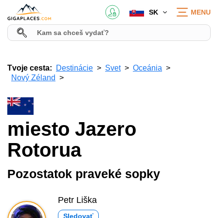
SK
MENU
Tvoje cesta:
Destinácie
Svet
Oceánia
Nový Zéland
miesto Jazero
Rotorua
Pozostatok praveké sopky
Petr Liška
Sledovať