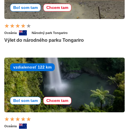
Bol som tam
Chcem tam
Oceánia
Národný park Tongariro
Výlet do národného parku Tongariro
vzdialenosť 122 km
Bol som tam
Chcem tam
Oceánia