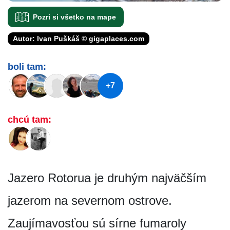
Pozri si všetko na mape
Autor: Ivan Puškáš © gigaplaces.com
boli tam:
+7
chcú tam:
Jazero Rotorua je druhým najväčším
jazerom na severnom ostrove.
Zaujímavosťou sú sírne fumaroly