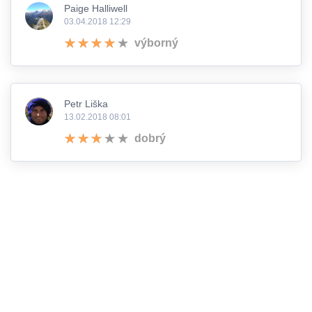
Paige Halliwell
03.04.2018 12:29
výborný
Petr Liška
13.02.2018 08:01
dobrý