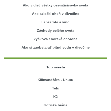
Ako vidieť všetky osemtisícovky sveta
Ako založiť oheň v divočine
Lanzarote a víno
Záchody celého sveta
Výšková / horská choroba
Ako si zaobstarať pitnú vodu v divočine
Top miesta
Kilimandžáro - Uhuru
Telč
K2
Gotická brána