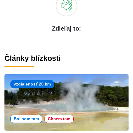
Zdieľaj to:
Články blízkosti
vzdialenosť 26 km
Bol som tam
Chcem tam