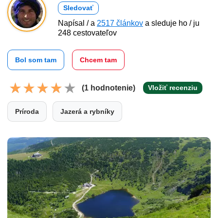
Sledovať
Napísal / a
2517 článkov
a sleduje ho / ju
248 cestovateľov
Bol som tam
Chcem tam
(1 hodnotenie)
Vložiť recenziu
Príroda
Jazerá a rybníky