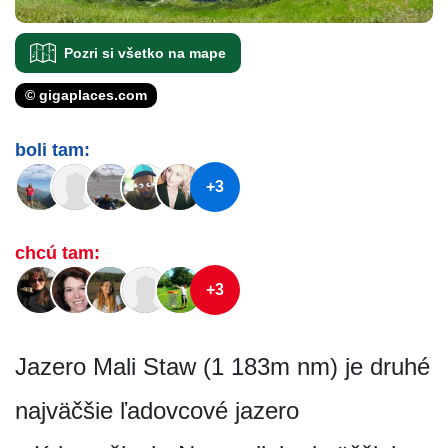
Pozri si všetko na mape
© gigaplaces.com
boli tam:
+3
chcú tam:
+3
Jazero Mali Staw (1 183m nm) je druhé
najväčšie ľadovcové jazero