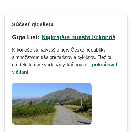
Súčasť gigalistu
Giga List:
Najkrajšie miesta Krkonôš
Krkonoše sú najvyššie hory Českej republiky
s množstvom trás pre turistov a cyklistov. Tiež tu
nájdete krásne vodopády, kaňony a…
pokračovať
v čítaní