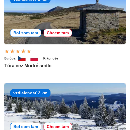
Bol som tam
Chcem tam
Európa
Krkonoše
Túra cez Modré sedlo
vzdialenosť 2 km
Bol som tam
Chcem tam