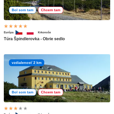
Bol som tam
Chcem tam
Európa
Krkonoše
Túra Špindlerovka - Obrie sedlo
vzdialenosť 2 km
Bol som tam
Chcem tam