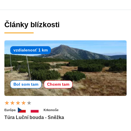
Články blízkosti
vzdialenosť 1 km
Bol som tam
Chcem tam
Európa
Krkonoše
Túra Luční bouda - Sněžka