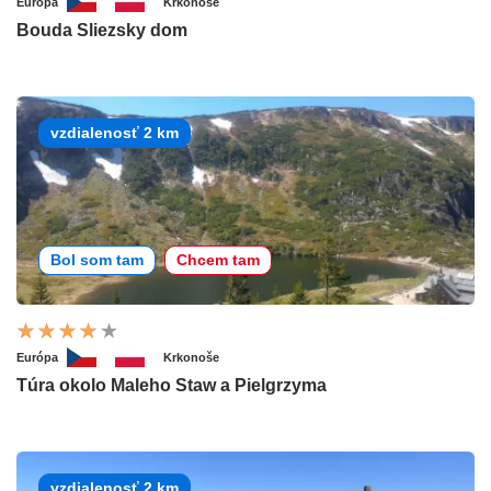
Európa
Krkonoše
Bouda Sliezsky dom
vzdialenosť 2 km
Bol som tam
Chcem tam
Európa
Krkonoše
Túra okolo Maleho Staw a Pielgrzyma
vzdialenosť 2 km