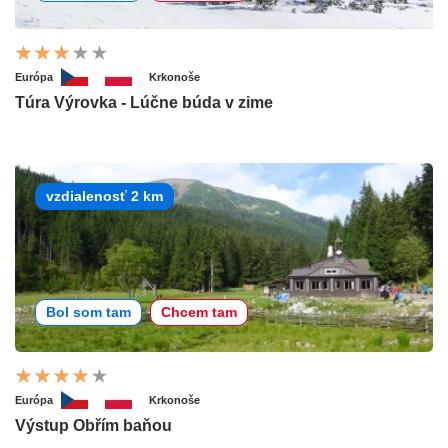
Európa
Krkonoše
Túra Výrovka - Lúčne búda v zime
vzdialenosť 2 km
Bol som tam
Chcem tam
Európa
Krkonoše
Výstup Obřím baňou