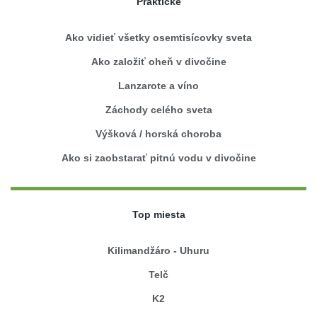
Praktické
Ako vidieť všetky osemtisícovky sveta
Ako založiť oheň v divočine
Lanzarote a víno
Záchody celého sveta
Výšková / horská choroba
Ako si zaobstarať pitnú vodu v divočine
Top miesta
Kilimandžáro - Uhuru
Telč
K2