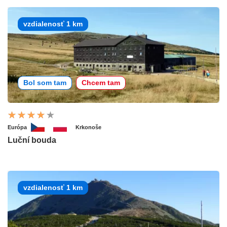
vzdialenosť 1 km
Bol som tam
Chcem tam
Európa
Krkonoše
Luční bouda
vzdialenosť 1 km