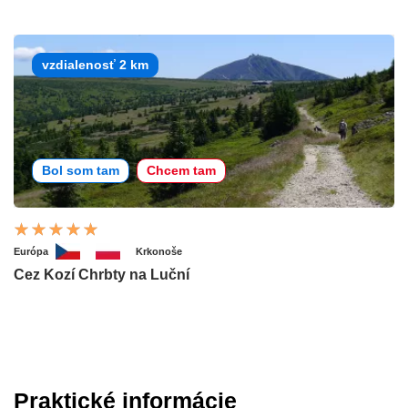
vzdialenosť 2 km
Bol som tam
Chcem tam
Európa
Krkonoše
Cez Kozí Chrbty na Luční
Praktické informácie