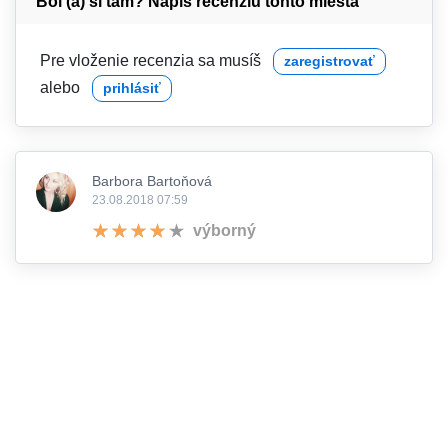
Bol (a) si tam? Napíš recenziu tohto miesta
Pre vloženie recenzia sa musíš
zaregistrovať
alebo
prihlásiť
Barbora Bartoňová
23.08.2018 07:59
výborný