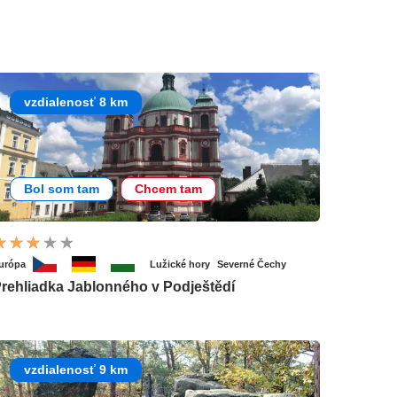
vzdialenosť 8 km
Bol som tam
Chcem tam
urópa
Lužické hory
Severné Čechy
rehliadka Jablonného v Podještědí
vzdialenosť 9 km