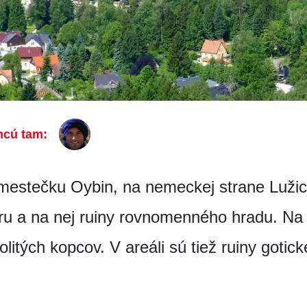
hcú tam:
mestečku Oybin, na nemeckej strane Lužic
ru a na nej ruiny rovnomenného hradu. Na 
litých kopcov. V areáli sú tiež ruiny gotic