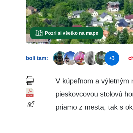
Pozri si všetko na mape
boli tam:
c
+3
V kúpeľnom a výletným 
pieskovcovou stolovú ho
priamo z mesta, tak s oko