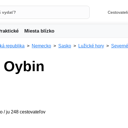
Cestovatel
raktické
Miesta blízko
ká republika
Nemecko
Sasko
Lužické hory
Severn
 Oybin
o / ju 248 cestovateľov