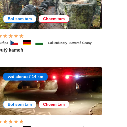
Bol som tam
Chcem tam
urópa
Lužické hory
Severné Čechy
Dutý kameň
vzdialenosť 14 km
Bol som tam
Chcem tam