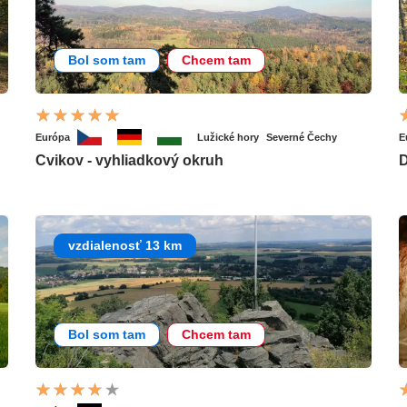
Bol som tam
Chcem tam
Európa
Lužické hory
Severné Čechy
E
Cvikov - vyhliadkový okruh
vzdialenosť 13 km
Bol som tam
Chcem tam