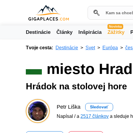
Novinka
Destinácie
Články
Inšpirácia
Zážitky
P
Tvoje cesta:
Destinácie
Svet
Európa
čes
miesto Hrad
Hrádok na stolovej hore
Petr Liška
Sledovať
Napísal / a
2517 článkov
a sleduje h