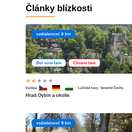
Články blízkosti
vzdialenosť 0 km
Bol som tam
Chcem tam
Európa
Lužické hory
Severné Čechy
Hrad Oybin a okolie
vzdialenosť 8 km