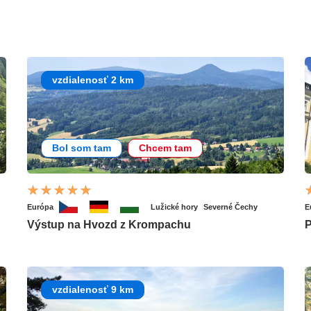
vzdialenosť 2 km
Bol som tam
Chcem tam
Európa
Lužické hory
Severné Čechy
E
Výstup na Hvozd z Krompachu
P
vzdialenosť 9 km