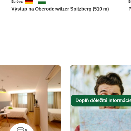
Európa
E
Výstup na Oberoderwitzer Spitzberg (510 m)
P
Doplň dôležité informácie 