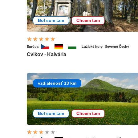
Bol som tam
Chcem tam
Európa
Lužické hory
Severné Čechy
Cvikov - Kalvária
vzdialenosť 13 km
Bol som tam
Chcem tam