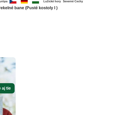
urópa
Lužické hory
Severné Čechy
ekelné bane (Pusté kostoly I )
aj tie