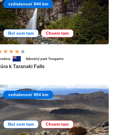
vzdialenosť 844 km
Bol som tam
Chcem tam
ceánia
Národný park Tongariro
úra k Taranaki Falls
vzdialenosť 854 km
Bol som tam
Chcem tam