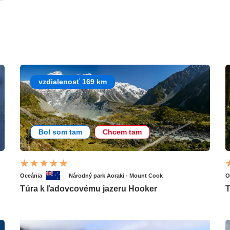
vzdialenosť 169 km
Bol som tam
Chcem tam
Oceánia
Národný park Aoraki - Mount Cook
O
Túra k ľadovcovému jazeru Hooker
T