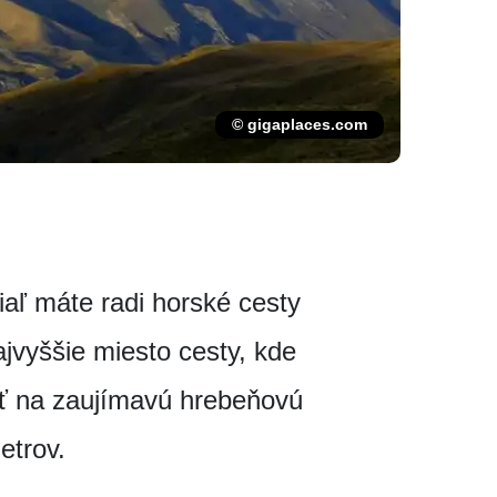
© gigaplaces.com
ľ máte radi horské cesty
jvyššie miesto cesty, kde
iť na zaujímavú hrebeňovú
etrov.