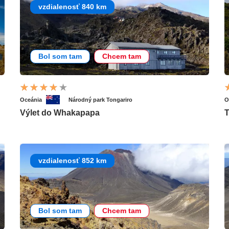
vzdialenosť 840 km
Bol som tam
Chcem tam
Oceánia
Národný park Tongariro
O
Výlet do Whakapapa
T
vzdialenosť 852 km
Bol som tam
Chcem tam