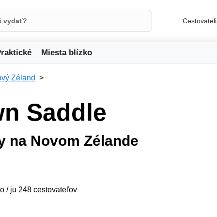
Cestovatel
raktické
Miesta blízko
vý Zéland
wn Saddle
ty na Novom Zélande
o / ju 248 cestovateľov