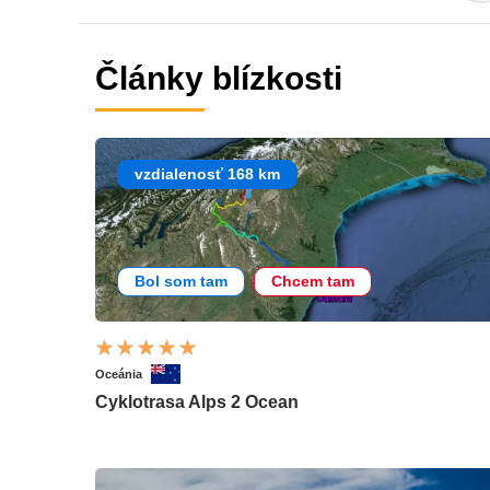
Články blízkosti
vzdialenosť 168 km
Bol som tam
Chcem tam
Oceánia
Cyklotrasa Alps 2 Ocean