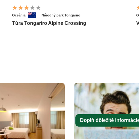
Oceánia
Národný park Tongariro
O
Túra Tongariro Alpine Crossing
V
Doplň dôležité informácie 