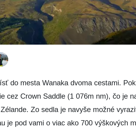
sť do mesta Wanaka dvoma cestami. Pokia
die cez Crown Saddle (1 076m nm), čo je na
 Zélande. Zo sedla je navyše možné vyraz
au je pod vami o viac ako 700 výškových m