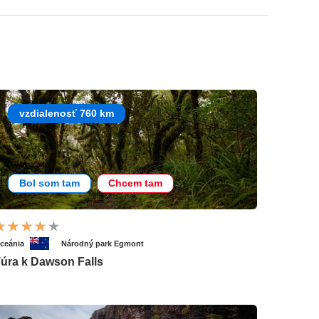
vzdialenosť 760 km
Bol som tam
Chcem tam
ceánia
Národný park Egmont
úra k Dawson Falls