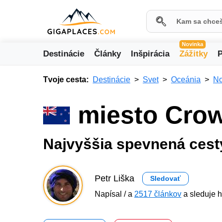
Novinka
Destinácie
Články
Inšpirácia
Zážitky
P
Tvoje cesta:
Destinácie
Svet
Oceánia
No
miesto Cro
Najvyššia spevnená ces
Petr Liška
Sledovať
Napísal / a
2517 článkov
a sleduje h