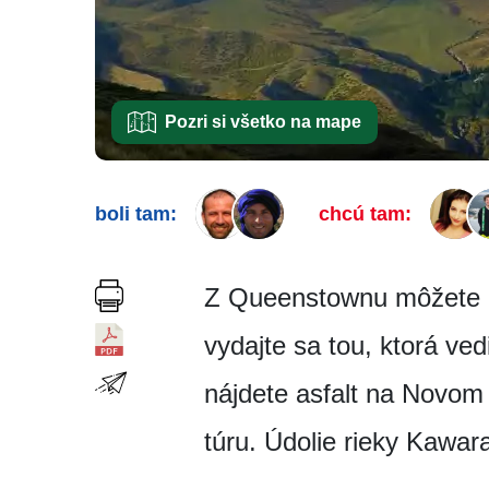
Pozri si všetko na mape
boli tam:
chcú tam:
Z Queenstownu môžete í
vydajte sa tou, ktorá ve
nájdete asfalt na Novom
túru. Údolie rieky Kawar