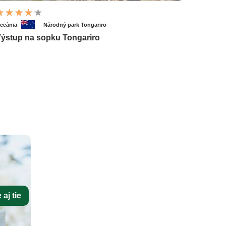
ceánia
Národný park Tongariro
ýstup na sopku Tongariro
aj tie