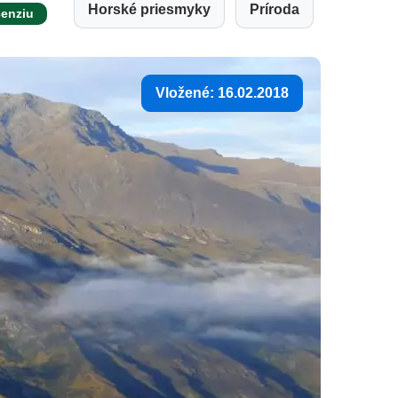
Horské priesmyky
Príroda
cenziu
Vložené: 16.02.2018