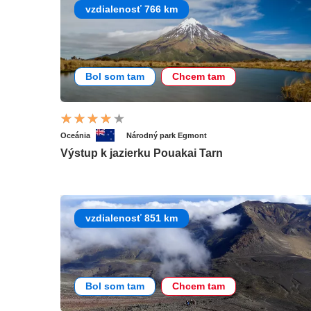
vzdialenosť 766 km
Bol som tam
Chcem tam
Oceánia
Národný park Egmont
Výstup k jazierku Pouakai Tarn
vzdialenosť 851 km
Bol som tam
Chcem tam