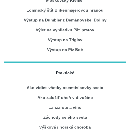
Moskovský Kremeľ
Lomnický štít Birkenmajerovou hranou
Výstup na Ďumbier z Demänovskej Doliny
Výlet na vyhliadku Päť prstov
Výstup na Triglav
Výstup na Piz Boé
Praktické
Ako vidieť všetky osemtisícovky sveta
Ako založiť oheň v divočine
Lanzarote a víno
Záchody celého sveta
Výšková / horská choroba