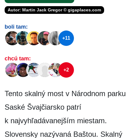
Autor: Martin Jack Gregor © gigaplaces.com
boli tam:
+11
chcú tam:
+2
Tento skalný most v Národnom parku
Saské Švajčiarsko patrí
k najvyhľadáva­nejším miestam.
Slovensky nazývaná Baštou. Skalný