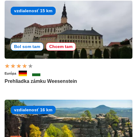
vzdialenosť 15 km
Bol som tam
Chcem tam
Európa
Prehliadka zámku Weesenstein
vzdialenosť 16 km