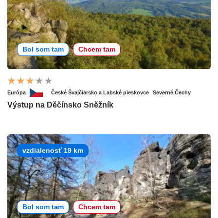
Bol som tam
Chcem tam
Európa
České Švajčiarsko a Labské pieskovce
Severné Čechy
Výstup na Děčínsko Sněžník
vzdialenosť 19 km
Bol som tam
Chcem tam