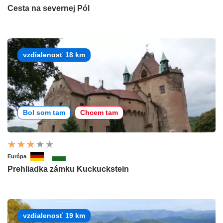
Cesta na severnej Pól
vzdialenosť 18 km
Bol som tam
Chcem tam
Európa
Prehliadka zámku Kuckuckstein
vzdialenosť 19 km