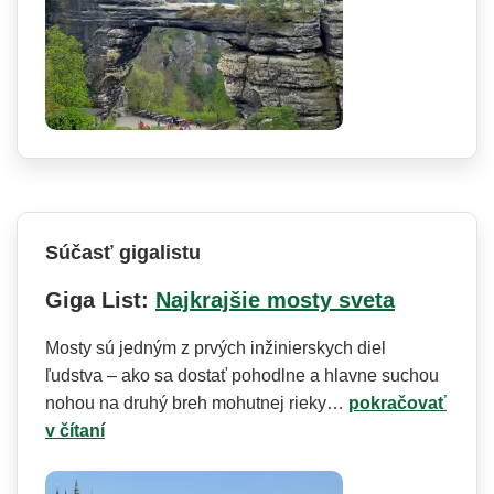
Súčasť gigalistu
Giga List:
Najkrajšie mosty sveta
Mosty sú jedným z prvých inžinierskych diel
ľudstva – ako sa dostať pohodlne a hlavne suchou
nohou na druhý breh mohutnej rieky…
pokračovať
v čítaní