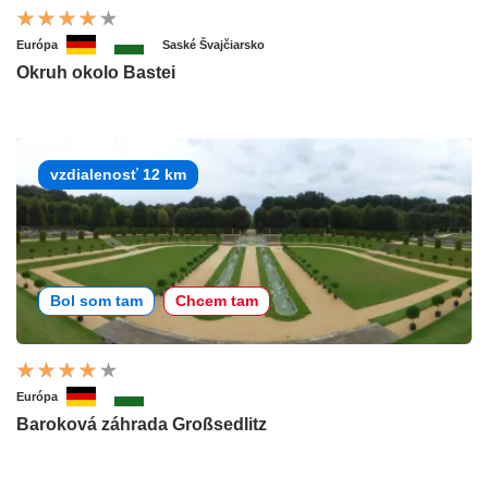
Európa
Saské Švajčiarsko
Okruh okolo Bastei
vzdialenosť 12 km
Bol som tam
Chcem tam
Európa
Baroková záhrada Großsedlitz