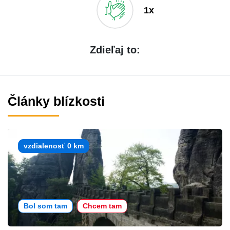
1x
Zdieľaj to:
Články blízkosti
vzdialenosť 0 km
Bol som tam
Chcem tam