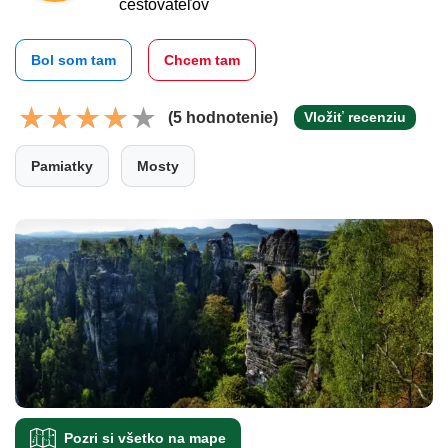
cestovateľov
Bol som tam
Chcem tam
(5 hodnotenie)
Vložiť recenziu
Pamiatky
Mosty
Pozri si všetko na mape