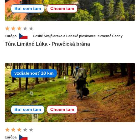
Bol som tam
Chcem tam
Európa
České Švajčiarsko a Labské pieskovce
Severné Čechy
Túra Limitné Lúka - Pravčická brána
vzdialenosť 18 km
Bol som tam
Chcem tam
Európa