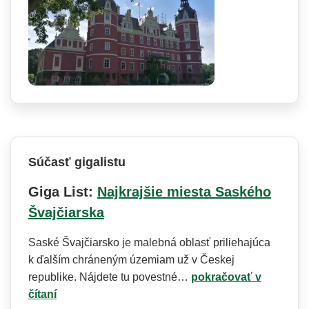
Súčasť gigalistu
Giga List:
Najkrajšie miesta Saského
Švajčiarska
Saské Švajčiarsko je malebná oblasť priliehajúca
k ďalším chráneným územiam už v Českej
republike. Nájdete tu povestné…
pokračovať v
čítaní