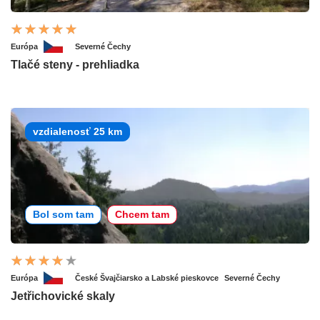
Európa
Severné Čechy
Tlačé steny - prehliadka
vzdialenosť 25 km
Bol som tam
Chcem tam
Európa
České Švajčiarsko a Labské pieskovce
Severné Čechy
Jetřichovické skaly