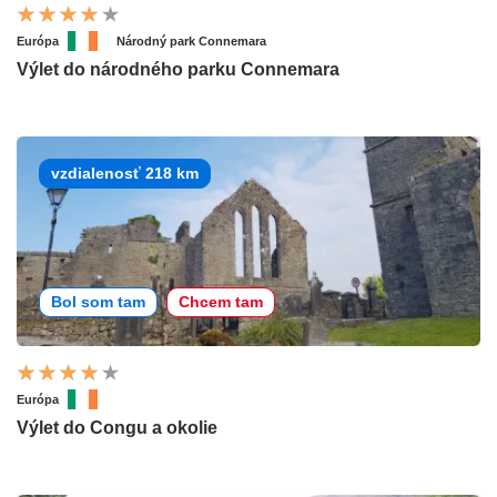
Európa
Národný park Connemara
Výlet do národného parku Connemara
vzdialenosť 218 km
Bol som tam
Chcem tam
Európa
Výlet do Congu a okolie