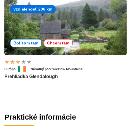
vzdialenosť 296 km
Bol som tam
Chcem tam
Európa
Národný park Wicklow Mountains
Prehliadka Glendalough
Praktické informácie