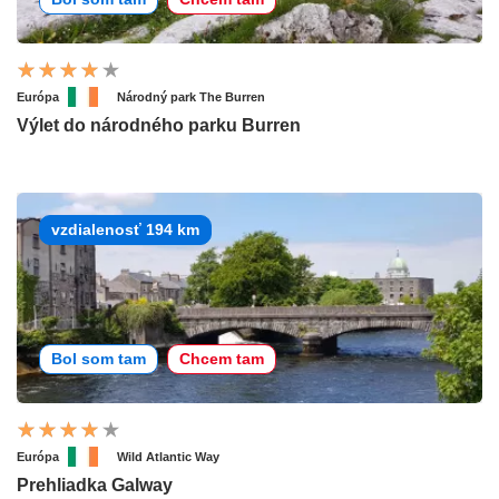
Európa
Národný park The Burren
Výlet do národného parku Burren
vzdialenosť 194 km
Bol som tam
Chcem tam
Európa
Wild Atlantic Way
Prehliadka Galway