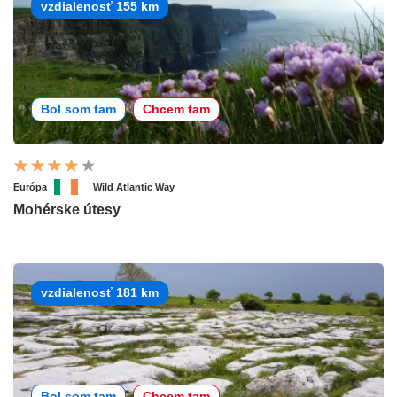
vzdialenosť 155 km
Bol som tam
Chcem tam
Európa
Wild Atlantic Way
Mohérske útesy
vzdialenosť 181 km
Bol som tam
Chcem tam