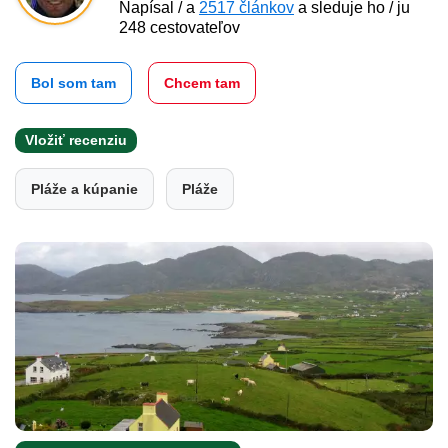
Napísal / a
2517 článkov
a sleduje ho / ju
248 cestovateľov
Bol som tam
Chcem tam
Vložiť recenziu
Pláže a kúpanie
Pláže