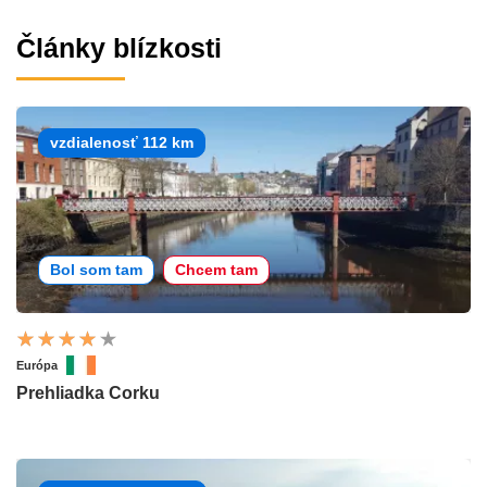
Články blízkosti
vzdialenosť 112 km
Bol som tam
Chcem tam
Európa
Prehliadka Corku