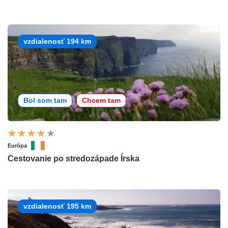
vzdialenosť 194 km
Bol som tam
Chcem tam
Európa
Cestovanie po stredozápade Írska
vzdialenosť 195 km