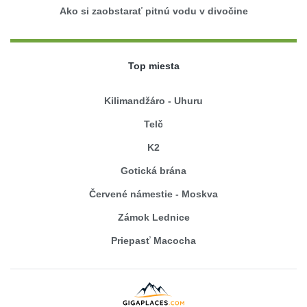
Ako si zaobstarať pitnú vodu v divočine
Top miesta
Kilimandžáro - Uhuru
Telč
K2
Gotická brána
Červené námestie - Moskva
Zámok Lednice
Priepasť Macocha