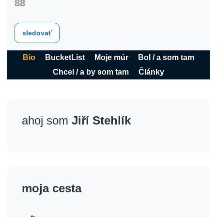
88
sledovať
Bio
BucketList
Moje múr
Bol / a som tam
Chcel / a by som tam
Články
ahoj som
Jiří Stehlík
moja cesta