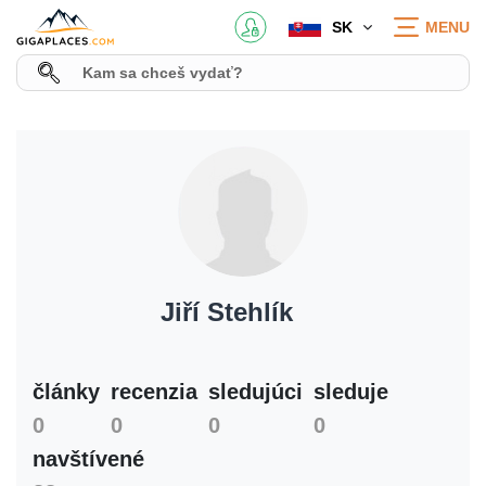
SK
MENU
Jiří Stehlík
články
recenzia
sledujúci
sleduje
0
0
0
0
navštívené