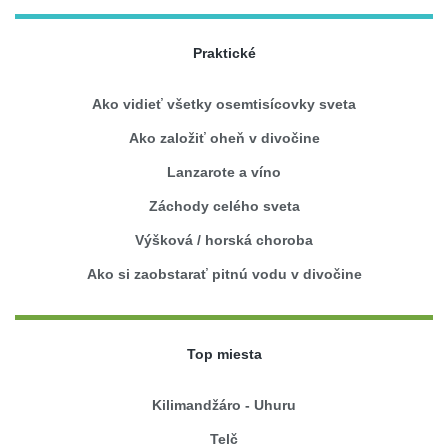
Praktické
Ako vidieť všetky osemtisícovky sveta
Ako založiť oheň v divočine
Lanzarote a víno
Záchody celého sveta
Výšková / horská choroba
Ako si zaobstarať pitnú vodu v divočine
Top miesta
Kilimandžáro - Uhuru
Telč